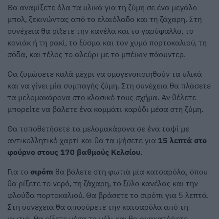
Θα αναμίξετε όλα τα υλικά για τη ζύμη σε ένα μεγάλο
μπολ, ξεκινώντας από το ελαιόλαδο και τη ζάχαρη. Στη
συνέχεια θα ρίξετε την κανέλα και το γαρύφαλλο, το
κονιάκ ή τη ρακί, το ξύσμα και τον χυμό πορτοκαλιού, τη
σόδα, και τέλος το αλεύρι με το μπέικιν πάουντερ.
Θα ζυμώσετε καλά μέχρι να ομογενοποιηθούν τα υλικά
και να γίνει μία συμπαγής ζύμη. Στη συνέχεια θα πλάσετε
τα μελομακάρονα στο κλασικό τους σχήμα. Αν θέλετε
μπορείτε να βάλετε ένα κομμάτι καρύδι μέσα στη ζύμη.
Θα τοποθετήσετε τα μελομακάρονα σε ένα ταψί με
αντικολλητικό χαρτί και θα τα ψήσετε για
15 λεπτά στο
φούρνο στους 170 βαθμούς Κελσίου
.
Για το
σιρόπι
θα βάλετε στη φωτιά μία κατσαρόλα, όπου
θα ρίξετε το νερό, τη ζάχαρη, το ξύλο κανέλας και την
φλούδα πορτοκαλιού. Θα βράσετε το σιρόπι για 5 λεπτά.
Στη συνέχεια θα αποσύρετε την κατσαρόλα από τη
φωτιά, θα ρίξετε μέσα το μέλι και θα ανακατέψετε.