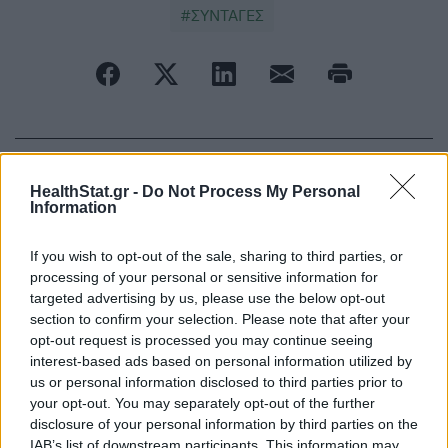
ΣΥΝΤΑΓΕΣ
ΠΕΡΙΣΣΟΤΕΡΑ ΣΤΗΝ ΙΔΙΑ ΚΑΤΗΓΟΡΙΑ
HealthStat.gr -
Do Not Process My Personal
Information
Λύματα: Αύξηση στο ιικό φορτίο
If you wish to opt-out of the sale, sharing to third parties, or
στις 4 από τις 10 περιοχές -
processing of your personal or sensitive information for
Πίνακας ΕΟΔΥ
targeted advertising by us, please use the below opt-out
12 Δεκεμβρίου 2024
section to confirm your selection. Please note that after your
opt-out request is processed you may continue seeing
interest-based ads based on personal information utilized by
«Πράσινοι τοίχοι» στα σχολεία
us or personal information disclosed to third parties prior to
your opt-out. You may separately opt-out of the further
κατά των ρύπων - Στο HS ο
disclosure of your personal information by third parties on the
καθηγητής Νίκος Παπαδόπουλος
IAB’s list of downstream participants. This information may