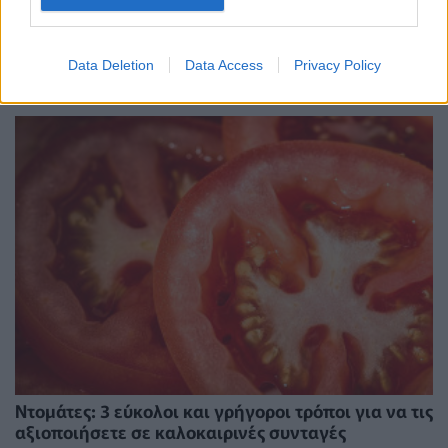
Cheesecake ψυγείου: Η πιο εύκολη εκδοχή της
κλασικής συνταγής με 6 απλά υλικά
Data Deletion
Data Access
Privacy Policy
ΕΥ ΖΗΝ
04/08/2026 - 06:29
Ντομάτες: 3 εύκολοι και γρήγοροι τρόποι για να τις
αξιοποιήσετε σε καλοκαιρινές συνταγές