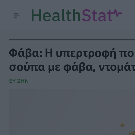
Φάβα: Η υπερτροφή που
σούπα με φάβα, ντομά
ΕΥ ΖΗΝ