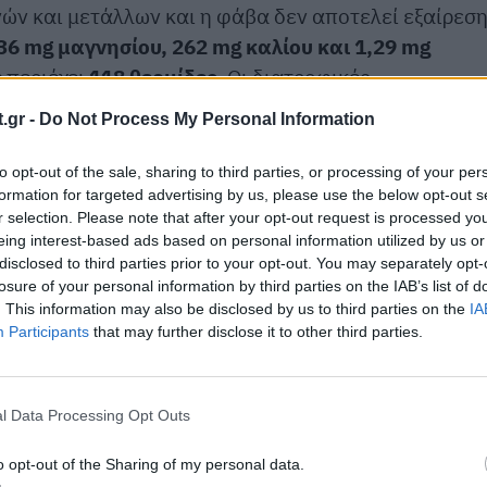
ών και μετάλλων και η φάβα δεν αποτελεί εξαίρεση
36 mg μαγνησίου, 262 mg καλίου και 1,29 mg
 περιέχει
118 θερμίδες
. Οι διατροφικές
νιστούν την πρόσληψη μεταξύ 1.600 και 2.400
.gr -
Do Not Process My Personal Information
 φύλο και την ηλικία.
to opt-out of the sale, sharing to third parties, or processing of your per
formation for targeted advertising by us, please use the below opt-out s
r selection. Please note that after your opt-out request is processed y
eing interest-based ads based on personal information utilized by us or
disclosed to third parties prior to your opt-out. You may separately opt-
losure of your personal information by third parties on the IAB’s list of
. This information may also be disclosed by us to third parties on the
IA
Participants
that may further disclose it to other third parties.
l Data Processing Opt Outs
o opt-out of the Sharing of my personal data.