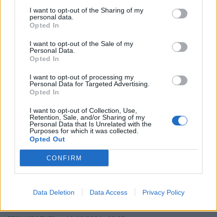
I want to opt-out of the Sharing of my
ΕΠΙΚΑΙΡΌΤΗΤΑ
12/12/2024 - 16:03
personal data.
Opted In
I want to opt-out of the Sale of my
Personal Data.
Opted In
I want to opt-out of processing my
Personal Data for Targeted Advertising.
Opted In
I want to opt-out of Collection, Use,
Retention, Sale, and/or Sharing of my
Personal Data that Is Unrelated with the
Purposes for which it was collected.
Opted Out
CONFIRM
ΕΟΔΥ: Πού μπορείτε να κάνετε δωρεάν rapid
Data Deletion
Data Access
Privacy Policy
test την Πέμπτη (12/12)