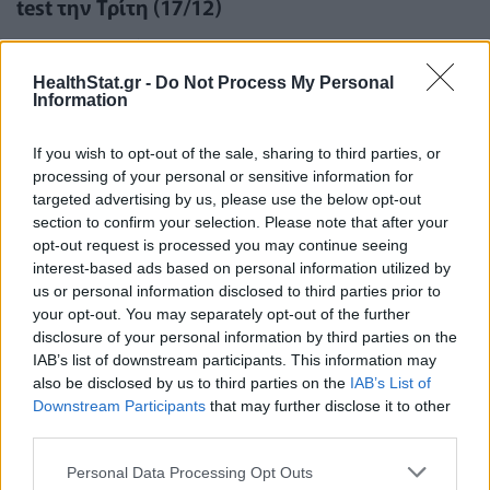
test την Τρίτη (17/12)
ΕΠΙΚΑΙΡΌΤΗΤΑ
16/12/2024 - 16:33
HealthStat.gr -
Do Not Process My Personal
Information
If you wish to opt-out of the sale, sharing to third parties, or
processing of your personal or sensitive information for
targeted advertising by us, please use the below opt-out
section to confirm your selection. Please note that after your
opt-out request is processed you may continue seeing
interest-based ads based on personal information utilized by
us or personal information disclosed to third parties prior to
your opt-out. You may separately opt-out of the further
disclosure of your personal information by third parties on the
IAB’s list of downstream participants. This information may
also be disclosed by us to third parties on the
IAB’s List of
Downstream Participants
that may further disclose it to other
third parties.
ΕΟΔΥ: Πού μπορείτε να κάνετε δωρεάν rapid
test την Παρασκευή (13/12)
Personal Data Processing Opt Outs