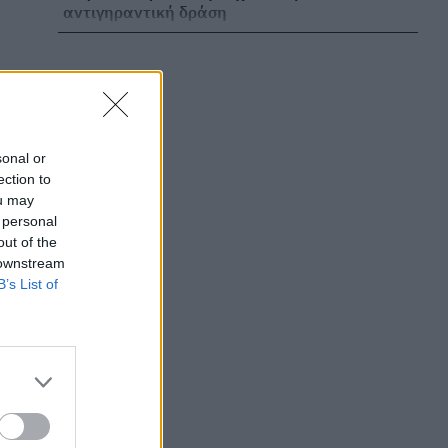
αντιγηραντική δράση
ΕΥ ΖΗΝ
04/08/2026 - 17:14
ΠΟΕΡΓΙ: Εξώδικα σε ΗΔΙΚΑ και ΕΟΠΥΥ για
ελέγχους στην ηλεκτρονική συνταγογράφηση
ΕΠΙΚΑΙΡΌΤΗΤΑ
04/08/2026 - 15:51
sonal or
ection to
Φακοί επαφής: Το συχνό λάθος που μπορεί να
ou may
βλάψει σοβαρά την όραση
 personal
out of the
ΕΥ ΖΗΝ
04/08/2026 - 15:33
 downstream
B’s List of
Τήνος: Νεκρή ανασύρθηκε 78χρονη λουόμενη
από την παραλία Λαούτι
ΕΠΙΚΑΙΡΌΤΗΤΑ
04/08/2026 - 15:04
Σαμοθράκη: 22χρονος έπεσε σε γεώτρηση στα
Ιαματικά Λουτρά – Νοσηλεύεται
διασωληνωμένος