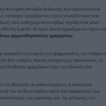
στην Κεντρική Μονάδα Διάλυσης Κυτταροστατικών
 τέσσερις εργαζόμενοι (τρεις νοσηλεύτριες και
ρίων), ενώ καθημερινά συνήθως εργάζονται μόνο
άδειας ή ρεπό. Οι τρεις αυτοί εργαζόμενοι έχουν τ
άτων χημειοθεραπείας ημερησίως
,
ν ασφαλή λειτουργία του φαρμακείου, την επάρκει
Εάν δεν υπάρξει άμεση ενίσχυση με προσωπικό, το
ρες διάθεσης φαρμάκων προς τις κλινικές και
ί να οδηγήσει σε καθυστερήσεις ή ακόμη και
τικά τον κίνδυνο λαθών κατά την παρασκευή των
τικοποίησης της εργασίας και της κόπωσης του