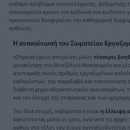
σοβαρό πρόβλημα υποστελέχωσης. Δεδομένης τ
νοσοκομείου κρούει τον κώδωνα του κινδύνου γ
προσωπικού δυσχεραίνει την καθημερινή διαχεί
ασθενείς.
Η ανακοίνωσή του Σωματείου Εργαζο
«Σήμερα έχουν απομείνει μόλις
τέσσερις βοη
μετακίνηση στο Βενιζέλειο Νοσοκομείο και μί
ανεπαρκής αυτός αριθμός εργαζομένων καλείτ
καθηκόντων: την παραλαβή και τακτοποίηση τ
διάθεση χημειοθεραπευτικών σκευασμάτων, τ
και τον έλεγχο της επάρκειας και των ημερομ
Την ίδια στιγμή, σοβαρότατη είναι
η έλλειψη 
καλύπτονται μόλις οι τρεις, ενώ από τις αρχέ
καθώς στο τέλος του έτους συνταξιοδοτείται 