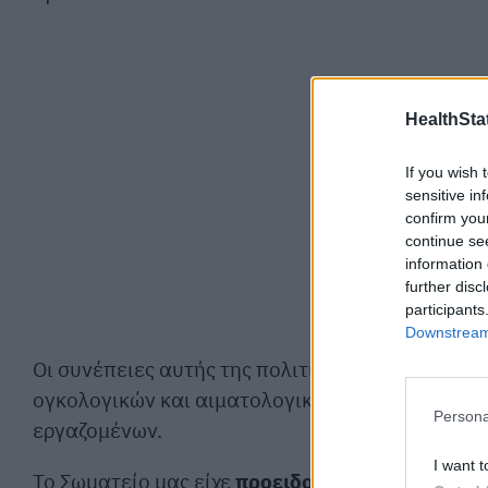
HealthStat
If you wish 
sensitive in
confirm you
continue se
information 
further disc
participants
Downstream 
Οι συνέπειες αυτής της πολιτικής δεν είναι θε
ογκολογικών και αιματολογικών ασθενών, αλλά 
Persona
εργαζομένων.
I want t
Το Σωματείο μας είχε
προειδοποιήσει εδώ και 