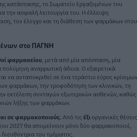
ης κατάστασης, το Σωματείο Εργαζομένων του
ια την ασφαλή λειτουργία του. Η έλλειψη
ριση, τον έλεγχο και τη διάθεση των φαρμάκων στο
μένων στο ΠΑΓΝΗ
θοί φαρμακείου
, μετά από μία απόσπαση, μία
α πολύμηνη αναρρωτική άδεια. Ο εξαιρετικά
αι να ανταποκριθεί σε ένα τεράστιο εύρος κρίσιμω
ων φαρμάκων, την τροφοδότηση των κλινικών, τη
ην εκτέλεση συνταγών εξωτερικών ασθενών, καθώς
ηνιών λήξης των φαρμάκων.
και σε φαρμακοποιούς.
Από τις
έξι
οργανικές θέσει
ς του 2027 θα απομείνουν μόνο δύο φαρμακοποιοί,
η διευθύντρια του τμήματος.