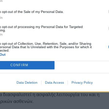
In
ο, το Υπουργείο Υγείας και οι διοικήσεις δεν
η των κενών με μόνιμες προσλήψεις. Επιλέγουν να
o opt-out of the Sale of my Personal Data.
In
υ γιγαντώνεται, υπηρετώντας μια πολιτική διαρκού
και λειτουργίας τους με ιδιωτικοοικονομικά
to opt-out of processing my Personal Data for Targeted
ing.
In
κονόμησης πόρων μπαίνει πάνω από τις ανάγκες των
o opt-out of Collection, Use, Retention, Sale, and/or Sharing
ersonal Data that Is Unrelated with the Purposes for which it
. Η πολιτική που αντιμετωπίζει την υγεία και το
lected.
Out
νέες ελλείψεις, εντατικοποίηση της εργασίας και
CONFIRM
Data Deletion
Data Access
Privacy Policy
ΠΑΓΝΗ με τον αναγκαίο αριθμό μόνιμων
 διασφαλιστεί η ασφαλής λειτουργία του και η
ερικών ασθενών.