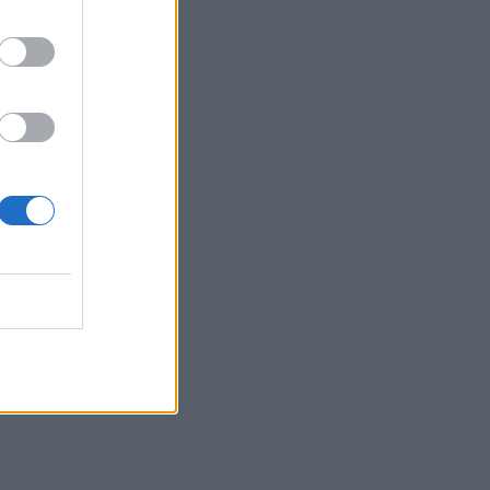
ΕΠΙΚΑΙΡΌΤΗΤΑ
04/08/2026 - 14:36
Διατροφολόγοι προτείνουν: Αυτό είναι το
ς
καλύτερο βραδινό γεύμα για όσους έχουν
υψηλή χοληστερίνη
ΕΥ ΖΗΝ
04/08/2026 - 13:14
Τι να κάνετε αν σας τσιμπήσει αράχνη – 6
βασικά βήματα πρώτων βοηθειών
ΕΥ ΖΗΝ
04/08/2026 - 12:14
Πώς θα καταλάβετε ότι ο σύντροφός σας θέλει
να σας παντρευτεί
ΕΥ ΖΗΝ
04/08/2026 - 11:38
Νηστεία Δεκαπενταύγουστου: Τι επιτρέπεται
να φάμε και τι απαγορεύεται
ΕΠΙΚΑΙΡΌΤΗΤΑ
04/08/2026 - 10:59