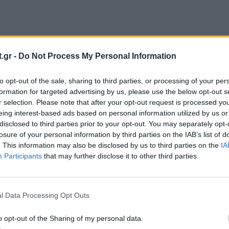
.gr -
Do Not Process My Personal Information
to opt-out of the sale, sharing to third parties, or processing of your per
formation for targeted advertising by us, please use the below opt-out s
r selection. Please note that after your opt-out request is processed y
eing interest-based ads based on personal information utilized by us or
disclosed to third parties prior to your opt-out. You may separately opt-
losure of your personal information by third parties on the IAB’s list of
. This information may also be disclosed by us to third parties on the
IA
Participants
that may further disclose it to other third parties.
ωρητικές. Αφορούν άμεσα την ασφάλεια των
και την υγεία και ασφάλεια των ίδιων των
l Data Processing Opt Outs
o opt-out of the Sharing of my personal data.
οκτώ μήνες
για τα αδιέξοδα που δημιουργεί η