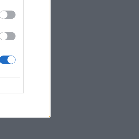
Καρδιοπαθείς και καλοκαίρι: 8 συμβουλές για
ασφαλείς διακοπές
ΕΥ ΖΗΝ
07/08/2026 - 10:47
Πονοκέφαλος το καλοκαίρι: Που οφείλεται –
Πώς να τον αντιμετωπίσετε χωρίς φάρμακα
33
ΕΥ ΖΗΝ
07/08/2026 - 10:30
Πώς ο Matt Damon απέκτησε το σώμα του για
την ταινία «The Odyssey»
ΕΥ ΖΗΝ
07/08/2026 - 09:30
Σκωτσέζικα αυγά: Μία διαφορετική συνταγή
για όσους αγαπούν τα αυγά
ΕΥ ΖΗΝ
07/08/2026 - 08:20
Οι δύο ασκήσεις Pilates που δεν πρέπει να
παραλείψετε αν είστε αρχάριοι