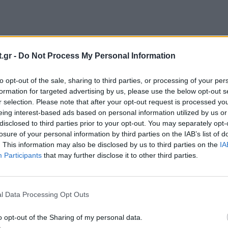
.gr -
Do Not Process My Personal Information
ΣΤΕ ΑΚΟΜΑ
to opt-out of the sale, sharing to third parties, or processing of your per
formation for targeted advertising by us, please use the below opt-out s
r selection. Please note that after your opt-out request is processed y
eing interest-based ads based on personal information utilized by us or
εβαιωμένων κρουσμάτων του ιού ανήλθε σε σχεδόν
disclosed to third parties prior to your opt-out. You may separately opt-
losure of your personal information by third parties on the IAB’s list of
. This information may also be disclosed by us to third parties on the
IA
Participants
that may further disclose it to other third parties.
ική λεμονάδα – Εύκολη και γρήγορη
l Data Processing Opt Outs
o opt-out of the Sharing of my personal data.