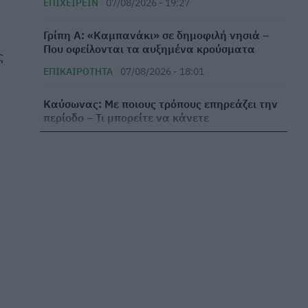
ΕΠΙΧΕΙΡΕΊΝ
07/08/2026 - 19:27
Γρίπη Α: «Καμπανάκι» σε δημοφιλή νησιά –
Που οφείλονται τα αυξημένα κρούσματα
ς
ΕΠΙΚΑΙΡΌΤΗΤΑ
07/08/2026 - 18:01
Καύσωνας: Με ποιους τρόπους επηρεάζει την
περίοδο – Τι μπορείτε να κάνετε
ΕΥ ΖΗΝ
07/08/2026 - 17:08
ΙΣΑ: Συνιστά αυξημένη επαγρύπνηση στην
Αττική για τον ιό του Δυτικού Νείλου
ΕΠΙΚΑΙΡΌΤΗΤΑ
07/08/2026 - 15:34
ΕΙΝΑΠ για Σισμανόγλειο: Καταγγέλλει
αιφνιδιαστική αλλαγή στις εφημερίες του
νοσοκομείου
ΕΠΙΚΑΙΡΌΤΗΤΑ
07/08/2026 - 14:45