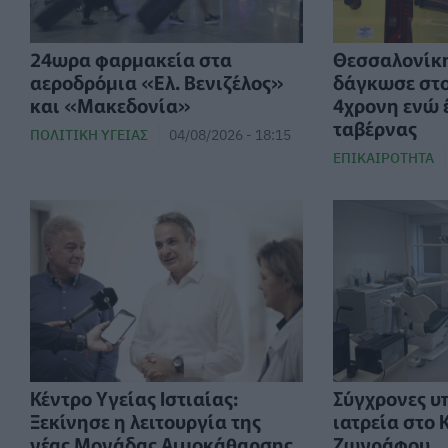
24ωρα φαρμακεία στα
Θεσσαλονίκη
αεροδρόμια «Ελ. Βενιζέλος»
δάγκωσε στ
και «Μακεδονία»
4χρονη ενώ 
ταβέρνας
ΠΟΛΙΤΙΚΉ ΥΓΕΊΑΣ
04/08/2026 - 18:15
ΕΠΙΚΑΙΡΌΤΗΤΑ
Κέντρο Υγείας Ιστιαίας:
Σύγχρονες υ
Ξεκίνησε η λειτουργία της
ιατρεία στο 
νέας Μονάδας Αιμοκάθαρσης
Ζωγράφου