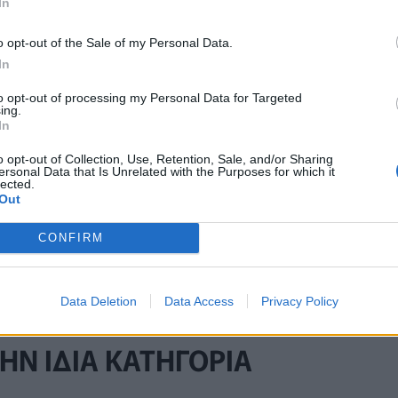
In
ού): Τι είναι η σπάνια ασθένεια που ανιχνεύτηκε
o opt-out of the Sale of my Personal Data.
In
to opt-out of processing my Personal Data for Targeted
ing.
In
Τελευταία τροποποίηση στις 10/06/2026 - 12:
o opt-out of Collection, Use, Retention, Sale, and/or Sharing
ersonal Data that Is Unrelated with the Purposes for which it
lected.
Out
CONFIRM
Data Deletion
Data Access
Privacy Policy
ΗΝ ΙΔΙΑ ΚΑΤΗΓΟΡΙΑ