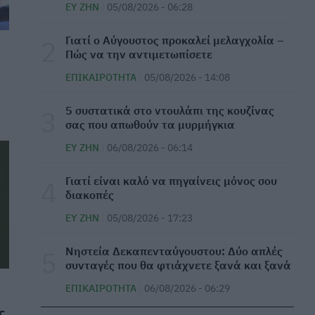
ΕΥ ΖΗΝ
05/08/2026 - 06:28
Τα δέντρα που προστατεύουν τα σπίτια από
Γιατί ο Αύγουστος προκαλεί μελαγχολία –
τις φωτιές
Πώς να την αντιμετωπίσετε
ΕΠΙΚΑΙΡΌΤΗΤΑ
06/08/2026 - 18:51
ΕΠΙΚΑΙΡΌΤΗΤΑ
05/08/2026 - 14:08
10 tips για να μην έχετε καούρες μετά το
⁠5 συστατικά στο ντουλάπι της κουζίνας
φαγητό
σας που απωθούν τα μυρμήγκια
ΕΥ ΖΗΝ
06/08/2026 - 17:55
ΕΥ ΖΗΝ
06/08/2026 - 06:14
ΕΟΦ: Ανακαλείται παρτίδα με χειρουργικά
Γιατί είναι καλό να πηγαίνεις μόνος σου
γάντια
διακοπές
ΕΠΙΚΑΙΡΌΤΗΤΑ
06/08/2026 - 17:24
ΕΥ ΖΗΝ
05/08/2026 - 17:23
Βιταμίνη D: Πώς θα πάρω περισσότερη χωρίς
Νηστεία Δεκαπενταύγουστου: Δύο απλές
να κάτσω πολλή ώρα στον ήλιο
συνταγές που θα φτιάχνετε ξανά και ξανά
ΕΥ ΖΗΝ
06/08/2026 - 17:05
ΕΠΙΚΑΙΡΌΤΗΤΑ
06/08/2026 - 06:29
Πανεπιστήμιο Πάτρας: 168 αιτήσεις από 23
ς