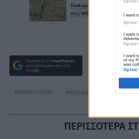
Opted 
Τουλαραιμία (πυρετός του λαγ
στις ΗΠΑ
I want t
Opted 
I want 
Advertis
Opted 
I want t
of my P
Πρόσθεσε το
HealthStat
was col
στα αγαπημένα σου στη
Opted 
Google
ΚΕΝΤΡΟ ΥΓΕΙΑΣ
ΘΕΣΣΑΛΟΝΙΚΗ
ΠΕΡΙΣΣΟΤΕΡΑ ΣΤ