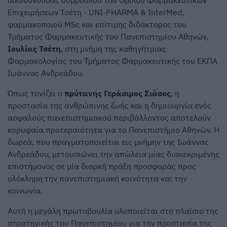
διευθύνουσας συμβούλου του Ομίλου Φαρμακευτικών
Επιχειρήσεων Τσέτη - UNI-PΗARMA & InterMed,
φαρμακοποιού MSc και επίτιμης διδάκτορος του
Τμήματος Φαρμακευτικής του Πανεπιστημίου Αθηνών,
Ιουλίας Τσέτη
, στη μνήμη της καθηγήτριας
Φαρμακολογίας του Τμήματος Φαρμακευτικής του ΕΚΠΑ
Ιωάννας Ανδρεάδου.
Όπως τονίζει ο
πρύτανης Γεράσιμος Σιάσος
, η
προστασία της ανθρώπινης ζωής και η δημιουργία ενός
ασφαλούς πανεπιστημιακού περιβάλλοντος αποτελούν
κορυφαία προτεραιότητα για το Πανεπιστήμιο Αθηνών. Η
δωρεά, που πραγματοποιείται εις μνήμην της Ιωάννας
Ανδρεάδου, μετουσιώνει την απώλεια μίας διακεκριμένης
επιστήμονος σε μία διαρκή πράξη προσφοράς προς
ολόκληρη την πανεπιστημιακή κοινότητα και την
κοινωνία.
Αυτή η μεγάλη πρωτοβουλία υλοποιείται στο πλαίσιο της
στρατηγικής του Πανεπιστημίου για την προστασία της