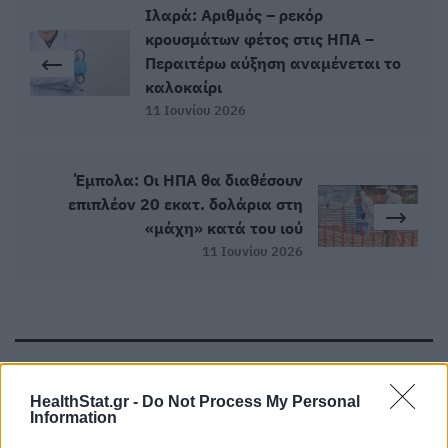
Ιλαρά: Αριθμός – ρεκόρ
κρουσμάτων φέτος στις ΗΠΑ –
Περαιτέρω αύξηση αναμένεται το
καλοκαίρι
11 Ιουνίου 2026
Έμπολα: Οι ΗΠΑ θα διαθέσουν
επιπλέον 20 εκατ. δολάρια στη
«μάχη» κατά του ιού
11 Ιουνίου 2026
ΣΧΕΤΙΚΑ ΑΡΘΡΑ
HealthStat.gr -
Do Not Process My Personal
Information