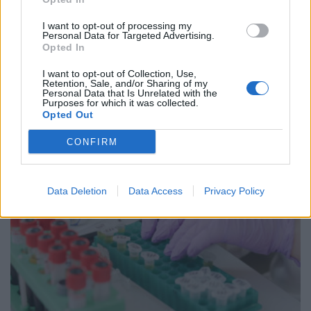
I want to opt-out of processing my
Personal Data for Targeted Advertising.
Opted In
I want to opt-out of Collection, Use,
Retention, Sale, and/or Sharing of my
Personal Data that Is Unrelated with the
Ευρωπαϊκό Συνέδριο Αιματολογίας 2026:
Purposes for which it was collected.
Σημαντική παρουσία της Θεραπευτικής Κλινικής
Opted Out
ΕΚΠΑ
CONFIRM
ΕΠΙΚΑΙΡΌΤΗΤΑ
23/06/2026 - 12:36
Data Deletion
Data Access
Privacy Policy