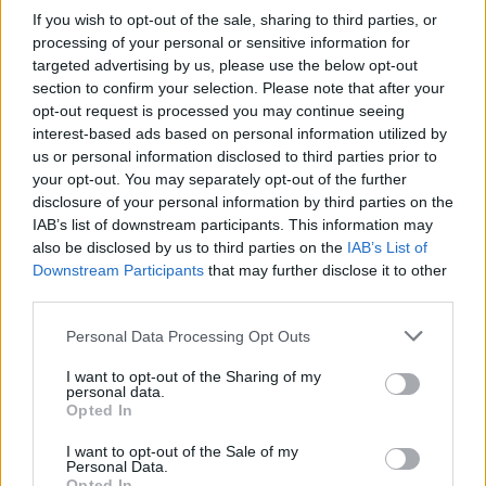
If you wish to opt-out of the sale, sharing to third parties, or
processing of your personal or sensitive information for
targeted advertising by us, please use the below opt-out
section to confirm your selection. Please note that after your
opt-out request is processed you may continue seeing
interest-based ads based on personal information utilized by
us or personal information disclosed to third parties prior to
your opt-out. You may separately opt-out of the further
disclosure of your personal information by third parties on the
FDA: Νέο εγκεκριμένο φάρμακο για τον τριπλά
IAB’s list of downstream participants. This information may
αρνητικό καρκίνο μαστού
also be disclosed by us to third parties on the
IAB’s List of
Downstream Participants
that may further disclose it to other
ΦΆΡΜΑΚΟ
26/06/2026 - 13:34
third parties.
Personal Data Processing Opt Outs
I want to opt-out of the Sharing of my
personal data.
Opted In
I want to opt-out of the Sale of my
Personal Data.
Opted In