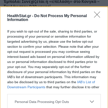
Έμπολα: Συνεχίζεται η «επέλαση» στο Κονγκό –
Τουλάχιστον 930 νεκροί
ΕΠΙΚΑΙΡΌΤΗΤΑ
21/07/2026 - 13:21
HealthStat.gr -
Do Not Process My Personal
Information
If you wish to opt-out of the sale, sharing to third parties, or
processing of your personal or sensitive information for
targeted advertising by us, please use the below opt-out
section to confirm your selection. Please note that after your
opt-out request is processed you may continue seeing
interest-based ads based on personal information utilized by
us or personal information disclosed to third parties prior to
your opt-out. You may separately opt-out of the further
disclosure of your personal information by third parties on the
IAB’s list of downstream participants. This information may
also be disclosed by us to third parties on the
IAB’s List of
Downstream Participants
that may further disclose it to other
third parties.
Έμπολα: Τι μπορεί να συμβεί εάν δεν
αντιμετωπιστεί η έξαρση στο Κονγκό
Personal Data Processing Opt Outs
ΕΠΙΚΑΙΡΌΤΗΤΑ
08/07/2026 - 10:36