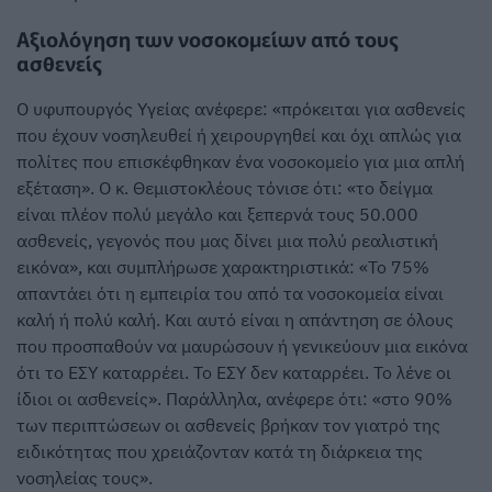
Αξιολόγηση των νοσοκομείων από τους
ασθενείς
Ο υφυπουργός Υγείας ανέφερε: «πρόκειται για ασθενείς
που έχουν νοσηλευθεί ή χειρουργηθεί και όχι απλώς για
πολίτες που επισκέφθηκαν ένα νοσοκομείο για μια απλή
εξέταση». Ο κ. Θεμιστοκλέους τόνισε ότι: «το δείγμα
είναι πλέον πολύ μεγάλο και ξεπερνά τους 50.000
ασθενείς, γεγονός που μας δίνει μια πολύ ρεαλιστική
εικόνα», και συμπλήρωσε χαρακτηριστικά: «Το 75%
απαντάει ότι η εμπειρία του από τα νοσοκομεία είναι
καλή ή πολύ καλή. Και αυτό είναι η απάντηση σε όλους
που προσπαθούν να μαυρώσουν ή γενικεύουν μια εικόνα
ότι το ΕΣΥ καταρρέει. Το ΕΣΥ δεν καταρρέει. Το λένε οι
ίδιοι οι ασθενείς». Παράλληλα, ανέφερε ότι: «στο 90%
των περιπτώσεων οι ασθενείς βρήκαν τον γιατρό της
ειδικότητας που χρειάζονταν κατά τη διάρκεια της
νοσηλείας τους».