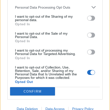
Τα φάρμακα GLP-1 μπορεί να
Personal Data Processing Opt Outs
συνδέονται με χαμηλότερο
κίνδυνο καρκίνου του μαστού –
I want to opt-out of the Sharing of my
Νέα έρευνα
personal data.
Opted In
I want to opt-out of the Sale of my
Τελευταία τροποποίηση στις 03/06/2026 - 15:42
Personal Data.
Opted In
Πρόσθεσε το
HealthStat
στα αγαπημένα σου στη
I want to opt-out of processing my
Google
Personal Data for Targeted Advertising.
Opted In
I want to opt-out of Collection, Use,
ΝΟΣΟΚΟΜΕΙΑ
ΕΣΥ
ΕΦΗΜΕΡΙΕΣ
Retention, Sale, and/or Sharing of my
Personal Data that Is Unrelated with the
Purposes for which it was collected.
Opted Out
MYHEALTHAPP
ΓΙΑΤΡΟΙ
EBOLA
CONFIRM
Data Deletion
Data Access
Privacy Policy