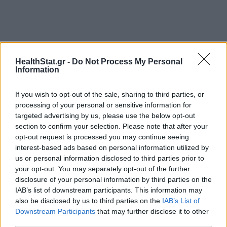
HealthStat.gr -
Do Not Process My Personal
Information
If you wish to opt-out of the sale, sharing to third parties, or
ΔΙΑΒΑΣΤΕ ΑΚΟΜΑ
processing of your personal or sensitive information for
targeted advertising by us, please use the below opt-out
section to confirm your selection. Please note that after your
opt-out request is processed you may continue seeing
Περιοδεία Γεωργιάδη στη
interest-based ads based on personal information utilized by
Βόρεια Ελλάδα – Εγκαίνια στο
us or personal information disclosed to third parties prior to
Κέντρο Υγείας Θέρμης
your opt-out. You may separately opt-out of the further
disclosure of your personal information by third parties on the
«Μαύρη τρύπα» 1,6 δισ. ευρώ
IAB’s list of downstream participants. This information may
στα νοσοκομεία - Ρεκόρ
also be disclosed by us to third parties on the
IAB’s List of
δεκαετίας στις ληξιπρόθεσμες
Downstream Participants
that may further disclose it to other
οφειλές
third parties.