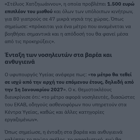
«Στέλιος Χατζηιωάννου», η οποία προβλέπει
1.500 ευρώ
επιπλέον του μισθού
και όλων των υπόλοιπων κινήτρων,
για 80 γιατρούς σε 47 μικρά νησιά της χώρας. Όπως
σημείωσε: «πρόκειται για ένα μέτρο που αναμένεται να
βοηθήσει σημαντικά και η απόδοσή του θα φανεί μέσα
από τις προκηρύξεις».
Ένταξη των νοσηλευτών στα βαρέα και
ανθυγιεινά
Ο υφυπουργός Υγείας ανέφερε πως: «
το μέτρο θα τεθεί
σε ισχύ από την αρχή του επόμενου έτους, δηλαδή από
την 1η Ιανουαρίου 2027
». Ο κ. Θεμιστοκλέους
διευκρίνισε ότι: «το μέτρο αφορά νοσηλευτές, διασώστες
του ΕΚΑΒ, οδηγούς ασθενοφόρων που υπηρετούν στα
Κέντρα Υγείας, καθώς και άλλες κατηγορίες
εργαζομένων».
Όπως σημείωσε, η ένταξη στα βαρέα και ανθυγιεινά
καλύπτει το πρώτο σκέλος, το ασφαλιστικό, ενώ θα