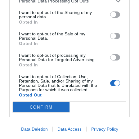
Personal Data Processing Opt Outs
Μη μεταστατικός καρκίνος του
I want to opt-out of the Sharing of my
προστάτη: Ανακοινώθηκε νέα
personal data.
Opted In
θεραπευτική αντιμετώπιση στην
ASCO 2026
I want to opt-out of the Sale of my
Personal Data.
03 Ιουνίου 2026
Opted In
I want to opt-out of processing my
Personal Data for Targeted Advertising.
Opted In
ΣΧΕΤΙΚΑ ΑΡΘΡΑ
I want to opt-out of Collection, Use,
Retention, Sale, and/or Sharing of my
Personal Data that Is Unrelated with the
Purposes for which it was collected.
Opted Out
CONFIRM
Data Deletion
Data Access
Privacy Policy