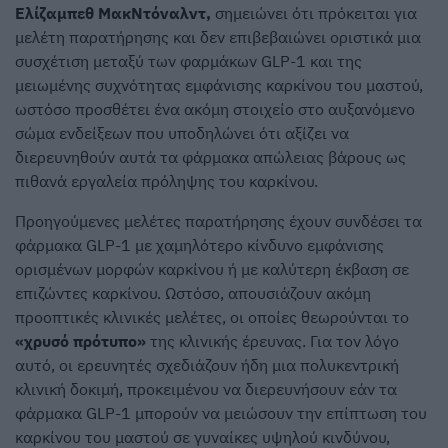
Ελίζαμπεθ ΜακΝτόναλντ,
σημειώνει ότι πρόκειται για
μελέτη παρατήρησης και δεν επιβεβαιώνει οριστικά μια
συσχέτιση μεταξύ των φαρμάκων GLP-1 και της
μειωμένης συχνότητας εμφάνισης καρκίνου του μαστού,
ωστόσο προσθέτει ένα ακόμη στοιχείο στο αυξανόμενο
σώμα ενδείξεων που υποδηλώνει ότι αξίζει να
διερευνηθούν αυτά τα φάρμακα απώλειας βάρους ως
πιθανά εργαλεία πρόληψης του καρκίνου.
Προηγούμενες μελέτες παρατήρησης έχουν συνδέσει τα
φάρμακα GLP-1 με χαμηλότερο κίνδυνο εμφάνισης
ορισμένων μορφών καρκίνου ή με καλύτερη έκβαση σε
επιζώντες καρκίνου. Ωστόσο, απουσιάζουν ακόμη
προοπτικές κλινικές μελέτες, οι οποίες θεωρούνται το
«χρυσό πρότυπο»
της κλινικής έρευνας. Για τον λόγο
αυτό, οι ερευνητές σχεδιάζουν ήδη μια πολυκεντρική
κλινική δοκιμή, προκειμένου να διερευνήσουν εάν τα
φάρμακα GLP-1 μπορούν να μειώσουν την επίπτωση του
καρκίνου του μαστού σε γυναίκες υψηλού κινδύνου,