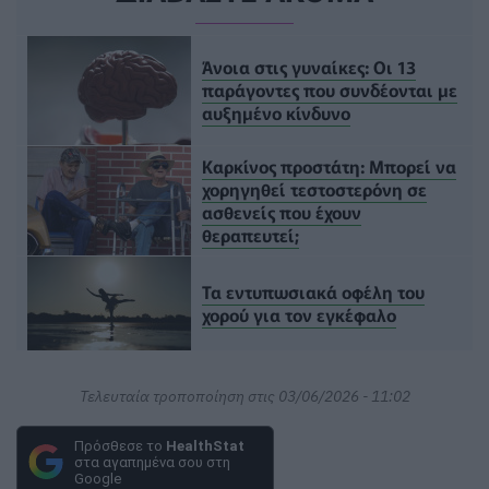
Άνοια στις γυναίκες: Οι 13
παράγοντες που συνδέονται με
αυξημένο κίνδυνο
Καρκίνος προστάτη: Μπορεί να
χορηγηθεί τεστοστερόνη σε
ασθενείς που έχουν
θεραπευτεί;
Τα εντυπωσιακά οφέλη του
χορού για τον εγκέφαλο
Τελευταία τροποποίηση στις 03/06/2026 - 11:02
Πρόσθεσε το
HealthStat
στα αγαπημένα σου στη
Google