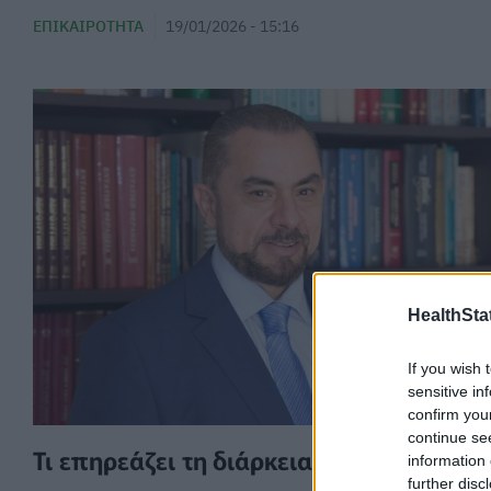
ΕΠΙΚΑΙΡΌΤΗΤΑ
19/01/2026 - 15:16
HealthStat
If you wish 
sensitive in
confirm you
continue se
Τι επηρεάζει τη διάρκεια του Botox;
information 
further disc