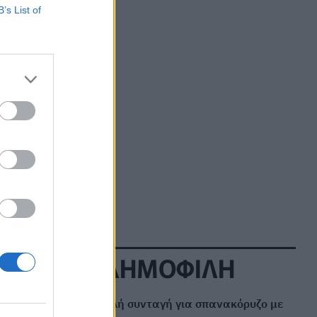
B’s List of
Νηστεία Δεκαπενταύγουστου: Δύο συνταγές
για λαχταριστά νηστίσιμα γλυκά
ΕΥ ΖΗΝ
07/08/2026 - 12:33
Κυκλοσπορίαση: Ποια φρούτα και λαχανικά
είναι «επικίνδυνα» εκτός από το μαρούλι –
Ανησυχία στις ΗΠΑ
ΕΠΙΚΑΙΡΌΤΗΤΑ
07/08/2026 - 11:27
Καρδιοπαθείς και καλοκαίρι: 8 συμβουλές για
ασφαλείς διακοπές
ΕΥ ΖΗΝ
07/08/2026 - 10:47
Πονοκέφαλος το καλοκαίρι: Που οφείλεται –
ΔΗΜΟΦΙΛΗ
Πώς να τον αντιμετωπίσετε χωρίς φάρμακα
ΕΥ ΖΗΝ
07/08/2026 - 10:30
Η πιο απλή συνταγή για σπανακόρυζο με