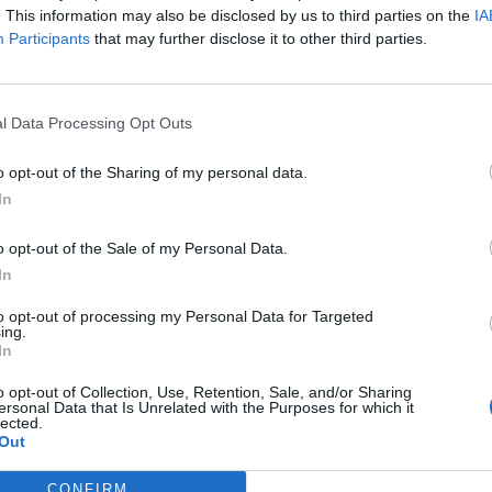
. This information may also be disclosed by us to third parties on the
IA
ΕΠΙΚΑΙΡΌΤΗΤΑ
14/03/2025 - 18:46
Participants
that may further disclose it to other third parties.
l Data Processing Opt Outs
o opt-out of the Sharing of my personal data.
In
o opt-out of the Sale of my Personal Data.
In
to opt-out of processing my Personal Data for Targeted
ing.
In
o opt-out of Collection, Use, Retention, Sale, and/or Sharing
ersonal Data that Is Unrelated with the Purposes for which it
υ
lected.
Ozempic και απώλεια βάρους - Ο ρόλος
Out
του πλαστικού χειρουργού
CONFIRM