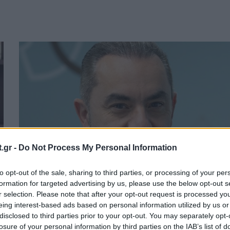
.gr -
Do Not Process My Personal Information
to opt-out of the sale, sharing to third parties, or processing of your per
formation for targeted advertising by us, please use the below opt-out s
r selection. Please note that after your opt-out request is processed y
Holistic Deep Facelift: Η νέα προσέγγισ
eing interest-based ads based on personal information utilized by us or
στο λίφτινγκ προσώπου
disclosed to third parties prior to your opt-out. You may separately opt-
losure of your personal information by third parties on the IAB’s list of