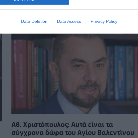
ΦΆΡΜΑΚΟ
03/08/2024 - 07:16
Data Deletion
Data Access
Privacy Policy
Αθ. Χριστόπουλος: Αυτά είναι τα
σύγχρονα δώρα του Αγίου Βαλεντίνου