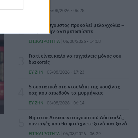
ντομάτα
Πώς ο Matt Damon απέκτησε το σώμα του για
την ταινία «The Odyssey»
ΕΥ ΖΗΝ
05/08/2026 - 06:28
ΕΥ ΖΗΝ
07/08/2026 - 09:30
Γιατί ο Αύγουστος προκαλεί μελαγχολία –
Πώς να την αντιμετωπίσετε
Σκωτσέζικα αυγά: Μία διαφορετική συνταγή
για όσους αγαπούν τα αυγά
ΕΠΙΚΑΙΡΌΤΗΤΑ
05/08/2026 - 14:08
ΕΥ ΖΗΝ
07/08/2026 - 08:20
Γιατί είναι καλό να πηγαίνεις μόνος σου
διακοπές
Οι δύο ασκήσεις Pilates που δεν πρέπει να
παραλείψετε αν είστε αρχάριοι
ΕΥ ΖΗΝ
05/08/2026 - 17:23
ΕΥ ΖΗΝ
07/08/2026 - 06:44
⁠5 συστατικά στο ντουλάπι της κουζίνας
σας που απωθούν τα μυρμήγκια
Παγκόσμια Ημέρα Μπίρας: Σε ποιες
περιπτώσεις κάνει καλό στην υγεία
ΕΥ ΖΗΝ
06/08/2026 - 06:14
ΕΠΙΚΑΙΡΌΤΗΤΑ
07/08/2026 - 06:28
Νηστεία Δεκαπενταύγουστου: Δύο απλές
συνταγές που θα φτιάχνετε ξανά και ξανά
⁠Η ψυχολογία λέει πως οι φιλίες που
επιβιώνουν στη δεκαετία των 50 έχουν ένα
ΕΠΙΚΑΙΡΌΤΗΤΑ
06/08/2026 - 06:29
κοινό χαρακτηριστικό