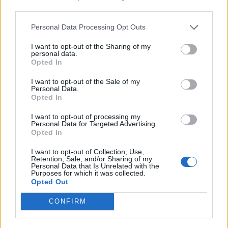
third parties.
Κρήτη: Αποσωληνώθηκε η 3χρονη που
νοσηλεύεται στη ΜΕΘ Παίδων του ΠΑΓΝΗ
Personal Data Processing Opt Outs
ΕΠΙΚΑΙΡΌΤΗΤΑ
27/05/2026 - 17:29
I want to opt-out of the Sharing of my
personal data.
Opted In
I want to opt-out of the Sale of my
Personal Data.
Opted In
I want to opt-out of processing my
Personal Data for Targeted Advertising.
Opted In
I want to opt-out of Collection, Use,
Retention, Sale, and/or Sharing of my
Personal Data that Is Unrelated with the
Purposes for which it was collected.
Opted Out
CONFIRM
Κρήτη: Στη ΜΕΘ του Βενιζέλειου Νοσοκομείου