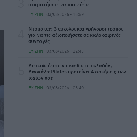
σταματήσετε να πιστεύετε
κάνετε μια βόλτα στη φύση για 20 λεπτά
ΕΥ ΖΗΝ
03/08/2026 - 16:59
ΕΥ ΖΗΝ
05/08/2026 - 08:03
Ντομάτες: 3 εύκολοι και γρήγοροι τρόποι
Πώς να μην λαδώνουν τα μαλλιά μου - 5 tips
για να τις αξιοποιήσετε σε καλοκαιρινές
ΕΥ ΖΗΝ
05/08/2026 - 06:46
συνταγές
ΕΥ ΖΗΝ
03/08/2026 - 12:43
Η πιο απλή συνταγή για σπανακόρυζο με
ντομάτα
Δυσκολεύεστε να καθίσετε οκλαδόν;
ΕΥ ΖΗΝ
05/08/2026 - 06:28
Δασκάλα Pilates προτείνει 4 ασκήσεις των
ισχίων σας
⁠Μπορεί ένα κατοικίδιο να επηρεάσει την
ΕΥ ΖΗΝ
03/08/2026 - 06:40
ανάπτυξη του παιδιού σας;
ΜΕΛΈΤΕΣ
05/08/2026 - 06:12
Η επόμενη μέρα από την φωτιά - 10 βασικές
συμβουλές
ΕΠΙΚΑΙΡΌΤΗΤΑ
05/08/2026 - 06:00