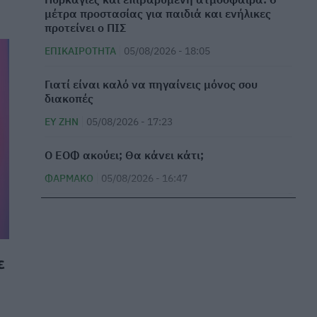
μέτρα προστασίας για παιδιά και ενήλικες
προτείνει ο ΠΙΣ
ΕΠΙΚΑΙΡΌΤΗΤΑ
05/08/2026 - 18:05
Γιατί είναι καλό να πηγαίνεις μόνος σου
διακοπές
ΕΥ ΖΗΝ
05/08/2026 - 17:23
Ο ΕΟΦ ακούει; Θα κάνει κάτι;
ΦΆΡΜΑΚΟ
05/08/2026 - 16:47
Νέα ευρήματα: Η έκθεση σε φυτοφάρμακα
μπορεί να αυξήσει τον κίνδυνο ALS
ΜΕΛΈΤΕΣ
05/08/2026 - 15:58
ε
Νοσοκομείο Κορίνθου: Κατέρρευσε τμήμα της
οροφής του νέου ΤΕΠ – Ένα μήνα αφότου
εγκαινιάστηκε