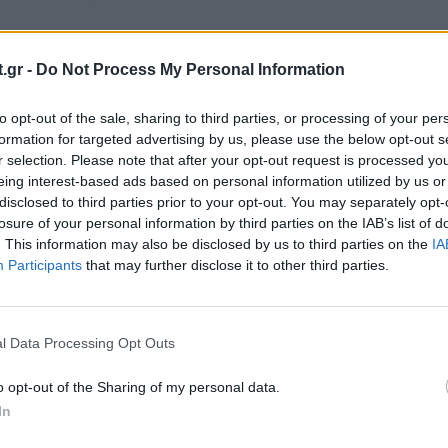
.gr -
Do Not Process My Personal Information
to opt-out of the sale, sharing to third parties, or processing of your per
formation for targeted advertising by us, please use the below opt-out s
r selection. Please note that after your opt-out request is processed y
eing interest-based ads based on personal information utilized by us or
disclosed to third parties prior to your opt-out. You may separately opt-
losure of your personal information by third parties on the IAB’s list of
. This information may also be disclosed by us to third parties on the
IA
Participants
that may further disclose it to other third parties.
l Data Processing Opt Outs
Γιατί κιτρινίζουν τα μαξιλάρια ύπνου –
Πώς θα τα διατηρήσετε καθαρά
o opt-out of the Sharing of my personal data.
In
ΕΥ ΖΗΝ
12/11/2024 - 14:58