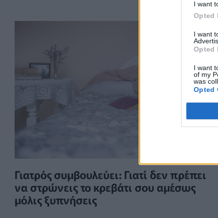
I want t
Opted 
I want 
Advertis
Opted 
I want t
of my P
was col
Opted 
Γιατρός συμβουλεύει: Γιατί δεν πρέπει
να στρώνεις το κρεβάτι σου αμέσως
μόλις ξυπνήσεις