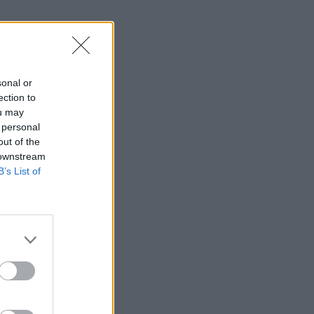
ΕΠΙΚΑΙΡΌΤΗΤΑ
05/08/2026 - 15:21
Ανακαλούνται ζελεδάκια με κάνναβη – Η
ανακοίνωση του ΕΦΕΤ
sonal or
ΕΠΙΚΑΙΡΌΤΗΤΑ
05/08/2026 - 14:36
ection to
ou may
Γιατί ο Αύγουστος προκαλεί μελαγχολία – Πώς
 personal
να την αντιμετωπίσετε
out of the
ΕΠΙΚΑΙΡΌΤΗΤΑ
05/08/2026 - 14:08
 downstream
B’s List of
Κρήτη: Έκρηξη σε φούρνο στη Θέρισσο
Ηρακλείου – Ένας τραυματίας
ΕΠΙΚΑΙΡΌΤΗΤΑ
05/08/2026 - 13:31
Πώς ένας άντρας μπορεί να γίνει πιο
ελκυστικός – 10 tips
ΕΥ ΖΗΝ
05/08/2026 - 12:41