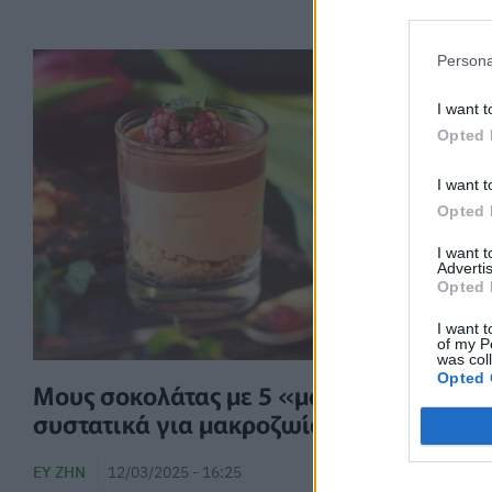
Persona
I want t
Opted 
I want t
Opted 
I want 
Advertis
Opted 
I want t
of my P
was col
Opted 
Μους σοκολάτας με 5 «μαγικά»
συστατικά για μακροζωία – Συνταγή
ΕΥ ΖΗΝ
12/03/2025 - 16:25