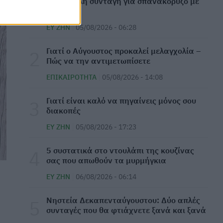
Η πιο απλή συνταγή για σπανακόρυζο με
Παγκόσμια Ημέρα Μπίρας: Σε ποιες
ντομάτα
περιπτώσεις κάνει καλό στην υγεία
ΕΥ ΖΗΝ
05/08/2026 - 06:28
ΕΠΙΚΑΙΡΌΤΗΤΑ
07/08/2026 - 06:28
Γιατί ο Αύγουστος προκαλεί μελαγχολία –
⁠Η ψυχολογία λέει πως οι φιλίες που
Πώς να την αντιμετωπίσετε
επιβιώνουν στη δεκαετία των 50 έχουν ένα
κοινό χαρακτηριστικό
ΕΠΙΚΑΙΡΌΤΗΤΑ
05/08/2026 - 14:08
ΕΠΙΚΑΙΡΌΤΗΤΑ
07/08/2026 - 06:11
Γιατί είναι καλό να πηγαίνεις μόνος σου
διακοπές
Απίστευτο κι όμως... ελληνικό: Πρωταθλητές
στους τομογράφους, ουραγοί στην αξιοποίηση
ΕΥ ΖΗΝ
05/08/2026 - 17:23
ΜΕΛΈΤΕΣ
07/08/2026 - 06:00
⁠5 συστατικά στο ντουλάπι της κουζίνας
σας που απωθούν τα μυρμήγκια
Τι θα συμβεί στο σώμα σας εάν κοιμάστε μόνο
6 ώρες κάθε βράδυ
ΕΥ ΖΗΝ
06/08/2026 - 06:14
ΕΠΙΚΑΙΡΌΤΗΤΑ
06/08/2026 - 19:36
Νηστεία Δεκαπενταύγουστου: Δύο απλές
συνταγές που θα φτιάχνετε ξανά και ξανά
Τα δέντρα που προστατεύουν τα σπίτια από