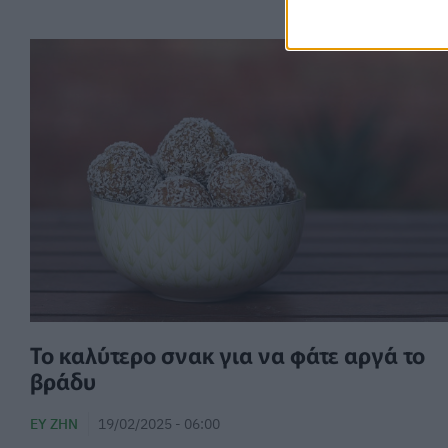
Το καλύτερο σνακ για να φάτε αργά το
βράδυ
ΕΥ ΖΗΝ
19/02/2025 - 06:00