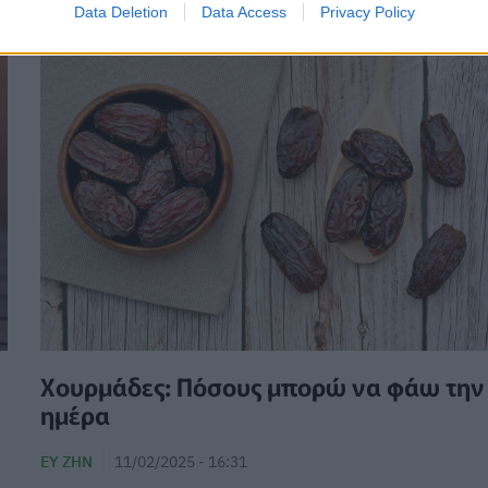
Data Deletion
Data Access
Privacy Policy
Χουρμάδες: Πόσους μπορώ να φάω την
ημέρα
ΕΥ ΖΗΝ
11/02/2025 - 16:31