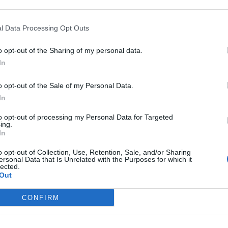
l Data Processing Opt Outs
o opt-out of the Sharing of my personal data.
In
o opt-out of the Sale of my Personal Data.
In
to opt-out of processing my Personal Data for Targeted
ing.
In
o opt-out of Collection, Use, Retention, Sale, and/or Sharing
ersonal Data that Is Unrelated with the Purposes for which it
Το τροπικό φρούτο που καταπολεμά
lected.
Out
κρυολόγημα και γρίπη
CONFIRM
ΕΥ ΖΗΝ
04/03/2025 - 11:44