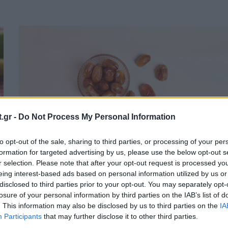
.gr -
Do Not Process My Personal Information
to opt-out of the sale, sharing to third parties, or processing of your per
formation for targeted advertising by us, please use the below opt-out s
r selection. Please note that after your opt-out request is processed y
eing interest-based ads based on personal information utilized by us or
5 λόγοι για να τρώτε χουρμάδες στην
disclosed to third parties prior to your opt-out. You may separately opt-
losure of your personal information by third parties on the IAB’s list of
εγκυμοσύνη
. This information may also be disclosed by us to third parties on the
IA
Participants
that may further disclose it to other third parties.
ΕΥ ΖΗΝ
16/08/2025 - 07:15