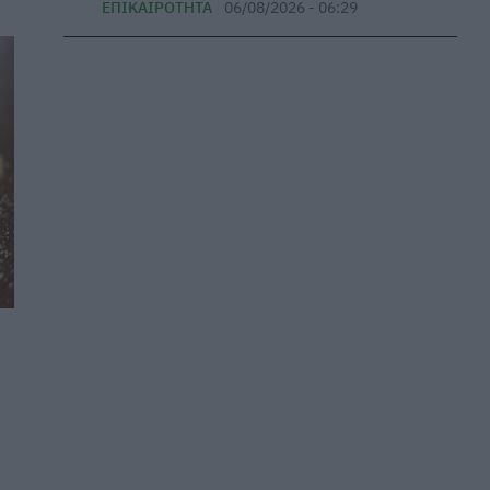
τις φωτιές
ΕΠΙΚΑΙΡΌΤΗΤΑ
06/08/2026 - 06:29
ΕΠΙΚΑΙΡΌΤΗΤΑ
06/08/2026 - 18:51
10 tips για να μην έχετε καούρες μετά το
φαγητό
ΕΥ ΖΗΝ
06/08/2026 - 17:55
ΕΟΦ: Ανακαλείται παρτίδα με χειρουργικά
γάντια
ΕΠΙΚΑΙΡΌΤΗΤΑ
06/08/2026 - 17:24
Βιταμίνη D: Πώς θα πάρω περισσότερη χωρίς
να κάτσω πολλή ώρα στον ήλιο
ΕΥ ΖΗΝ
06/08/2026 - 17:05
Πανεπιστήμιο Πάτρας: 168 αιτήσεις από 23
χώρες για το νέο αγγλόφωνο πρόγραμμα
Ιατρικής