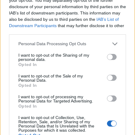
your opt-out. You may separately opt-out of the further
disclosure of your personal information by third parties on the
ΕΠΙΚΑΙΡΌΤΗΤΑ
31/07/2026 - 15:51
IAB’s list of downstream participants. This information may
also be disclosed by us to third parties on the
IAB’s List of
Downstream Participants
that may further disclose it to other
third parties.
Personal Data Processing Opt Outs
I want to opt-out of the Sharing of my
personal data.
Opted In
I want to opt-out of the Sale of my
Personal Data.
Opted In
I want to opt-out of processing my
Personal Data for Targeted Advertising.
Opted In
ΠΑΓΝΗ: Αρχίζει η δοκιμή ενός νέου φαρμάκου για
την άνοια σε ασθενείς
I want to opt-out of Collection, Use,
Retention, Sale, and/or Sharing of my
ΕΠΙΚΑΙΡΌΤΗΤΑ
28/07/2026 - 15:34
Personal Data that Is Unrelated with the
Purposes for which it was collected.