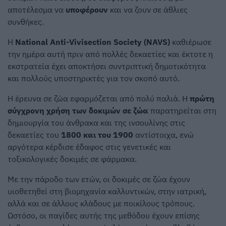
αποτέλεσμα να
υποφέρουν
και να ζουν σε άθλιες
συνθήκες.
Η
National Anti-Vivisection Society (NAVS)
καθιέρωσε
την ημέρα αυτή πριν από πολλές δεκαετίες και έκτοτε η
εκστρατεία έχει αποκτήσει συντριπτική δημοτικότητα
και πολλούς υποστηρικτές για τον σκοπό αυτό.
Η έρευνα σε ζώα εφαρμόζεται από πολύ παλιά. Η
πρώτη
σύγχρονη χρήση των δοκιμών σε ζώα
παρατηρείται στη
δημιουργία του άνθρακα και της ινσουλίνης στις
δεκαετίες του
1800 και του 1900
αντίστοιχα, ενώ
αργότερα κέρδισε έδαφος στις γενετικές και
τοξικολογικές δοκιμές σε φάρμακα.
Με την πάροδο των ετών, οι δοκιμές σε ζώα έχουν
υιοθετηθεί στη βιομηχανία καλλυντικών, στην ιατρική,
αλλά και σε άλλους κλάδους με ποικίλους τρόπους.
Ωστόσο, οι παγίδες αυτής της μεθόδου έχουν επίσης