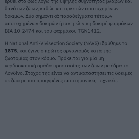
έρθει στο φως λόγω της υψηλής συχνότητας βλαβών και
θανάτων ζώων, καθώς και αρκετών αποτυχημένων
δοκιμών. Δύο σημαντικά παραδείγματα τέτοιων
αποτυχημένων δοκιμών ήταν η κλινική δοκιμή φαρμάκων
BIA 10-2474 και του φαρμάκου TGN1412.
Η National Anti-Vivisection Society (NAVS) ιδρύθηκε το
1875
, και έγινε ο πρώτος οργανισμός κατά της
ζωοτομίας στον κόσμο. Πρόκειται για μία μη
κερδοσκοπική ομάδα προστασίας των ζώων με έδρα το
Λονδίνο. Στόχος της είναι να αντικαταστήσει τις δοκιμές
σε ζώα με πιο προηγμένες επιστημονικές τεχνικές.