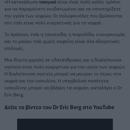
«Η κατανάλωση
τσαγιού
είναι ένας πολύ καλός τρόπος
για να παραμείνετε ενυδατωμένοι και να υποστηρίξετε
την υγεία των νεφρών. Οι πολυφαινόλες που βρίσκονται
στο τσάι είναι πολύ ευεργετικές για τα νεφρά.
Το πράσινο, τσάι η τσουκνίδα, η πικραλίδα, ο κουρκουμάς
και το μαύρο τσάι χωρίς καφεΐνη είναι όλα εξαιρετικές
επιλογές.
Μια δίαιτα χαμηλή σε υδατάνθρακες και η διαλείπουσα
νηστεία είναι πολύ ευεργετικά για την υγεία των νεφρών.
Η διαλείπουσα νηστεία μπορεί να μειώσει το στρες στα
νεφρά και την ινσουλίνη. Η υπερβολική ποσότητα
ινσουλίνης μπορεί να βλάψει τα νεφρά», καταλήγει ο Dr
Eric Berg.
Δείτε το βίντεο του Dr Eric Berg στο YouTube