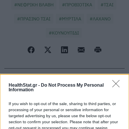
ΝΕΦΡΙΚΗ ΒΛΑΒΗ
ΠΡΟΒΙΟΤΙΚΑ
ΤΣΑΙ
ΠΡΑΣΙΝΟ ΤΣΑΙ
ΜΥΡΤΙΛΑ
ΛΑΧΑΝΟ
ΚΟΥΝΟΥΠΙΔΙ
ΠΕΡΙΣΣΟΤΕΡΑ ΣΤΗΝ ΙΔΙΑ ΚΑΤΗΓΟΡΙΑ
HealthStat.gr -
Do Not Process My Personal
Information
8 τροφές που «υπόσχονται» να σας
If you wish to opt-out of the sale, sharing to third parties, or
κρατήσουν αιώνια νέους
processing of your personal or sensitive information for
10 Ιανουαρίου 2025
targeted advertising by us, please use the below opt-out
section to confirm your selection. Please note that after your
opt-out request is processed you may continue seeing