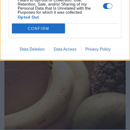
I want to opt-out of Collection, Use,
Retention, Sale, and/or Sharing of my
Personal Data that Is Unrelated with the
Purposes for which it was collected.
Opted Out
Πέτρες στα νεφρά: Οι 5 καλύτερες τροφές που
προλαμβάνουν την εμφάνισή τους
CONFIRM
ΕΥ ΖΗΝ
03/08/2026 - 11:05
Data Deletion
Data Access
Privacy Policy