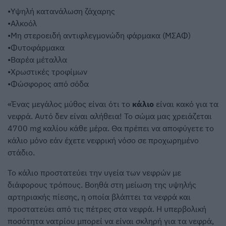
•Υψηλή κατανάλωση ζάχαρης
•Αλκοόλ
•Μη στεροειδή αντιφλεγμονώδη φάρμακα (ΜΣΑΦ)
•Φυτοφάρμακα
•Βαρέα μέταλλα
•Χρωστικές τροφίμων
•Φώσφορος από σόδα
«Ένας μεγάλος μύθος είναι ότι το
κάλιο
είναι κακό για τα
νεφρά. Αυτό δεν είναι αλήθεια! Το σώμα μας χρειάζεται
4700 mg καλίου κάθε μέρα. Θα πρέπει να αποφύγετε το
κάλιο μόνο εάν έχετε νεφρική νόσο σε προχωρημένο
στάδιο.
Το κάλιο προστατεύει την υγεία των νεφρών με
διάφορους τρόπους. Βοηθά στη μείωση της υψηλής
αρτηριακής πίεσης, η οποία βλάπτει τα νεφρά και
προστατεύει από τις πέτρες στα νεφρά. Η υπερβολική
ποσότητα νατρίου μπορεί να είναι σκληρή για τα νεφρά,