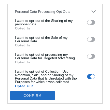
Αυτά είναι τα συμπτώματα από τη νόσο των
third parties.
Λεγεωνάριων - Όσα πρέπει να γνωρίζετε
Personal Data Processing Opt Outs
ΕΠΙΚΑΙΡΌΤΗΤΑ
21/07/2026 - 09:35
I want to opt-out of the Sharing of my
personal data.
Opted In
I want to opt-out of the Sale of my
Personal Data.
Opted In
I want to opt-out of processing my
Personal Data for Targeted Advertising.
Opted In
I want to opt-out of Collection, Use,
Retention, Sale, and/or Sharing of my
Personal Data that Is Unrelated with the
Purposes for which it was collected.
Opted Out
CONFIRM
Ιός Δυτικού Νείλου: Κρούσμα στη Γλυφάδα - Τα