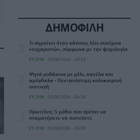
την τουαλέτα σας
ΕΥ ΖΗΝ
04/08/2026 - 20:49
ΔΗΜΟΦΙΛΗ
Ηλιακή ακτινοβολία και βλάβες στην όραση -
Οδηγίες προφύλαξης
Τι σημαίνει όταν κάποιος λέει συνέχεια
ΕΥ ΖΗΝ
04/08/2026 - 19:33
«ευχαριστώ», σύμφωνα με την ψυχολογία
ΕΥ ΖΗΝ
03/08/2026 - 20:14
⁠Συμπληρώματα αργιρίνης: Είναι αλήθεια ότι
βοηθούν το ανοσοποιητικό να καταπολεμήσει
Ψητά ροδάκινα με μέλι, κανέλα και
τον καρκίνο;
αμύγδαλα - Πεντανόστιμη καλοκαιρινή
ΜΕΛΈΤΕΣ
04/08/2026 - 18:51
συνταγή
ΕΥ ΖΗΝ
03/08/2026 - 06:24
24ωρα φαρμακεία στα αεροδρόμια «Ελ.
Βενιζέλος» και «Μακεδονία»
Πρωτεΐνη: 5 μύθοι που πρέπει να
ΠΟΛΙΤΙΚΉ ΥΓΕΊΑΣ
04/08/2026 - 18:15
σταματήσετε να πιστεύετε
ΕΥ ΖΗΝ
03/08/2026 - 16:59
8 πράσινα φυλλώδη λαχανικά με
αντιγηραντική δράση