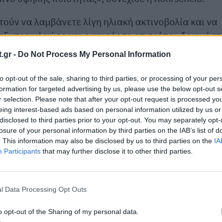
στούν να λαμβάνετε λίγη ηλιακή ακτινοβολία και να
εξωτερικό χώρο και ο καιρός το επιτρέπει, δοκιμάστ
είτε πώς θα αισθανθείτε μετά από μερικές εβδομάδε
.gr -
Do Not Process My Personal Information
to opt-out of the sale, sharing to third parties, or processing of your per
formation for targeted advertising by us, please use the below opt-out s
r selection. Please note that after your opt-out request is processed y
eing interest-based ads based on personal information utilized by us or
disclosed to third parties prior to your opt-out. You may separately opt-
losure of your personal information by third parties on the IAB’s list of
. This information may also be disclosed by us to third parties on the
IA
Participants
that may further disclose it to other third parties.
l Data Processing Opt Outs
o opt-out of the Sharing of my personal data.
ια της ημέρας είναι πολύ σημαντικό για τη