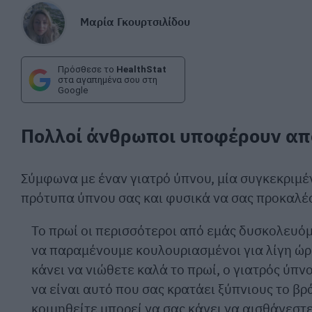
Μαρία Γκουρτσιλίδου
Πρόσθεσε το
HealthStat
στα αγαπημένα σου στη
Google
Πολλοί άνθρωποι υποφέρουν α
Σύμφωνα με έναν γιατρό ύπνου, μία συγκεκριμέ
πρότυπα ύπνου σας και φυσικά να σας προκαλ
Το πρωί οι περισσότεροι από εμάς δυσκολευό
να παραμένουμε κουλουριασμένοι για λίγη ώρα
κάνει να νιώθετε καλά το πρωί, ο γιατρός ύπν
να είναι αυτό που σας κρατάει ξύπνιους το βρ
κοιμηθείτε μπορεί να σας κάνει να αισθάνεστ