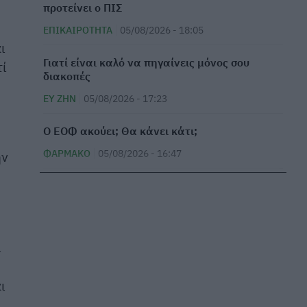
προτείνει ο ΠΙΣ
ΕΠΙΚΑΙΡΌΤΗΤΑ
05/08/2026 - 18:05
ι
Γιατί είναι καλό να πηγαίνεις μόνος σου
τί
διακοπές
ΕΥ ΖΗΝ
05/08/2026 - 17:23
Ο ΕΟΦ ακούει; Θα κάνει κάτι;
ΦΆΡΜΑΚΟ
05/08/2026 - 16:47
ην
Νέα ευρήματα: Η έκθεση σε φυτοφάρμακα
μπορεί να αυξήσει τον κίνδυνο ALS
ΜΕΛΈΤΕΣ
05/08/2026 - 15:58
ι
Νοσοκομείο Κορίνθου: Κατέρρευσε τμήμα της
οροφής του νέου ΤΕΠ – Ένα μήνα αφότου
εγκαινιάστηκε
ι
ΕΠΙΚΑΙΡΌΤΗΤΑ
05/08/2026 - 15:21