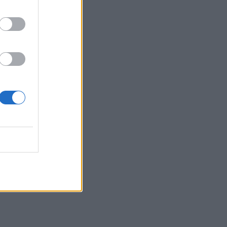
influencers και social media
ΕΥ ΖΗΝ
05/08/2026 - 11:51
ΕΟΦ: Ανακαλείται κτηνιατρικό φάρμακο για
ο
την ατοπική δερματίτιδα σε σκυλιά
ΕΠΙΚΑΙΡΌΤΗΤΑ
05/08/2026 - 11:10
Έμπολα: Άρχισε η κλινική δοκιμή ενός νέου
εμβολίου της Moderna
ΦΆΡΜΑΚΟ
05/08/2026 - 10:40
Ο εγκέφαλος αντιστέκεται στην απώλεια
βάρους - Μελέτη αποκαλύπτει τους
μηχανισμούς
ΜΕΛΈΤΕΣ
05/08/2026 - 09:34
5 πράγματα που θα συμβούν στο σώμα σας αν
κάνετε μια βόλτα στη φύση για 20 λεπτά