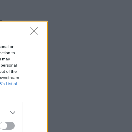
Ανακαλούνται ζελεδάκια με κάνναβη – Η
ανακοίνωση του ΕΦΕΤ
ε
ΕΠΙΚΑΙΡΌΤΗΤΑ
05/08/2026 - 14:36
ς.
Γιατί ο Αύγουστος προκαλεί μελαγχολία – Πώς
sonal or
να την αντιμετωπίσετε
ection to
ΕΠΙΚΑΙΡΌΤΗΤΑ
05/08/2026 - 14:08
ou may
 personal
Κρήτη: Έκρηξη σε φούρνο στη Θέρισσο
out of the
Ηρακλείου – Ένας τραυματίας
 downstream
B’s List of
ΕΠΙΚΑΙΡΌΤΗΤΑ
05/08/2026 - 13:31
Πώς ένας άντρας μπορεί να γίνει πιο
ελκυστικός – 10 tips
ΕΥ ΖΗΝ
05/08/2026 - 12:41
Διατροφή: Προσοχή σε συμβουλές από