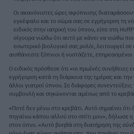
Οι ακανόνιστες ώρες αφύπνισης διαταράσσουν 
εγκέφαλο και το σώμα σας σε εγρήγορση τη νύ
ειδικός στην ιατρική του ύπνου, είπε στη Huf
σίγουρα νιώθω ότι αυτό με κάνει να νιώθω πιο
εσωτερικό βιολογικό σας ρολόι, λειτουργεί σ
αισθάνεστε ξύπνιοι ή νυστάζετε, επηρεασμένοι
Ο ειδικός πρόσθεσε ότι «οι πρωϊνές συνήθειες 
εγρήγορση κατά τη διάρκεια της ημέρας και την
άλλοι γιατροί ύπνου. Σε διάφορες συνεντεύξεις
συμβουλή και σηκώνονται αμέσως από το κρεβάτ
«Ποτέ δεν μένω στο κρεβάτι. Αυτό σημαίνει ότι
πηγαίνω κάπου αλλού στο σπίτι μου», δήλωσε η 
στον ύπνο. «Αυτό βοηθά στη διατήρηση της σύν
μόνο ένας χώρος ανάπαυσης, που προάγει τον ύ