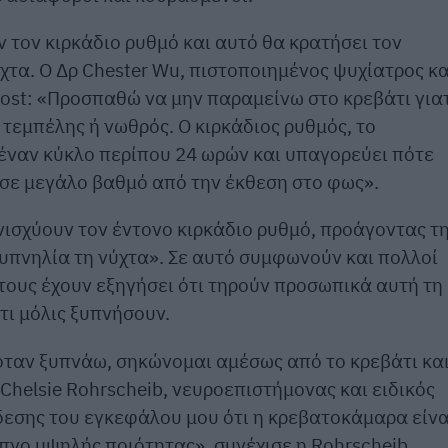
τον κιρκάδιο ρυθμό και αυτό θα κρατήσει τον
χτα. Ο Δρ Chester Wu, πιστοποιημένος ψυχίατρος κα
fPost: «Προσπαθώ να μην παραμείνω στο κρεβάτι για
 τεμπέλης ή νωθρός. Ο κιρκάδιος ρυθμός, το
ε έναν κύκλο περίπου 24 ωρών και υπαγορεύει πότε
 σε μεγάλο βαθμό από την έκθεση στο φως».
ενισχύουν τον έντονο κιρκάδιο ρυθμό, προάγοντας τ
 υπνηλία τη νύχτα». Σε αυτό συμφωνούν και πολλοί
 τους έχουν εξηγήσει ότι τηρούν προσωπικά αυτή τη
ι μόλις ξυπνήσουν.
 όταν ξυπνάω, σηκώνομαι αμέσως από το κρεβάτι κα
Chelsie Rohrscheib, νευροεπιστήμονας και ειδικός
δεσης του εγκεφάλου μου ότι η κρεβατοκάμαρα είνα
πνο υψηλής ποιότητας», συνέχισε η Rohrscheib.