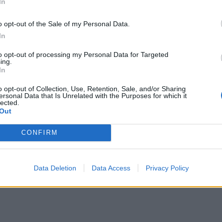
In
χουν δείξει ότι η έλλειψη έκθεσης στο ηλιακό φως
o opt-out of the Sale of my Personal Data.
συμβάλει στην αϋπνία και να επηρεάσει αρνητικά τη
In
ράγμα που πρέπει να κάνετε αφού σηκωθείτε από τ
to opt-out of processing my Personal Data for Targeted
ing.
ε κάτι επίπονο - αλλά τουλάχιστον μερικές ελαφριές
In
διακό σας ρυθμό.
o opt-out of Collection, Use, Retention, Sale, and/or Sharing
ersonal Data that Is Unrelated with the Purposes for which it
lected.
Out
CONFIRM
Data Deletion
Data Access
Privacy Policy