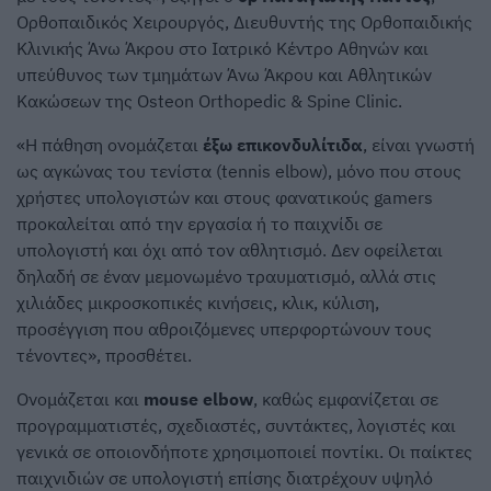
Ορθοπαιδικός Χειρουργός, Διευθυντής της Ορθοπαιδικής
Κλινικής Άνω Άκρου στο Ιατρικό Κέντρο Αθηνών και
υπεύθυνος των τμημάτων Άνω Άκρου και Αθλητικών
Κακώσεων της Osteon Orthopedic & Spine Clinic.
«Η πάθηση ονομάζεται
έξω επικονδυλίτιδα
, είναι γνωστή
ως αγκώνας του τενίστα (tennis elbow), μόνο που στους
χρήστες υπολογιστών και στους φανατικούς gamers
προκαλείται από την εργασία ή το παιχνίδι σε
υπολογιστή και όχι από τον αθλητισμό. Δεν οφείλεται
δηλαδή σε έναν μεμονωμένο τραυματισμό, αλλά στις
χιλιάδες μικροσκοπικές κινήσεις, κλικ, κύλιση,
προσέγγιση που αθροιζόμενες υπερφορτώνουν τους
τένοντες», προσθέτει.
Ονομάζεται και
mouse elbow
, καθώς εμφανίζεται σε
προγραμματιστές, σχεδιαστές, συντάκτες, λογιστές και
γενικά σε οποιονδήποτε χρησιμοποιεί ποντίκι. Οι παίκτες
παιχνιδιών σε υπολογιστή επίσης διατρέχουν υψηλό