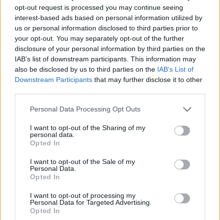
opt-out request is processed you may continue seeing
interest-based ads based on personal information utilized by
ΔΙΑΒΑΣΤΕ ΑΚΟΜΑ
us or personal information disclosed to third parties prior to
your opt-out. You may separately opt-out of the further
disclosure of your personal information by third parties on the
Σοβαρές ελλείψεις
IAB’s list of downstream participants. This information may
προσωπικού σε σημαντικά
also be disclosed by us to third parties on the
IAB’s List of
νοσοκομεία της Αθήνας
Downstream Participants
that may further disclose it to other
third parties.
Η στέρηση ύπνου διαταράσσει
Personal Data Processing Opt Outs
το μικροβίωμα του εντέρου και
επηρεάζει την πορεία του
I want to opt-out of the Sharing of my
καρκίνου
personal data.
Opted In
Καρκίνος: Νέα μελέτη
αποκαλύπτει το ρόλο μιας
I want to opt-out of the Sale of my
Personal Data.
βιταμίνης – Πώς μπορεί να
Opted In
«φρενάρει» την εξέλιξη των
όγκων
I want to opt-out of processing my
Personal Data for Targeted Advertising.
Opted In
Τελευταία τροποποίηση στις 21/04/2026 - 10:25