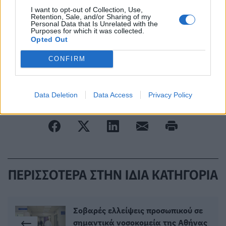
I want to opt-out of Collection, Use,
Retention, Sale, and/or Sharing of my
Πρόσθεσε το
HealthStat
Personal Data that Is Unrelated with the
στα αγαπημένα σου στη
Purposes for which it was collected.
Google
Opted Out
CONFIRM
ΠΟΝΟΣ
ΑΡΘΡΩΣΕΙΣ
ΧΕΡΙΑ
Data Deletion
Data Access
Privacy Policy
ΥΠΟΛΟΓΙΣΤΗΣ
ΠΕΡΙΣΣΟΤΕΡΑ ΣΤΗΝ ΙΔΙΑ ΚΑΤΗΓΟΡΙΑ
Σοβαρές ελλείψεις προσωπικού σε
σημαντικά νοσοκομεία της Αθήνας