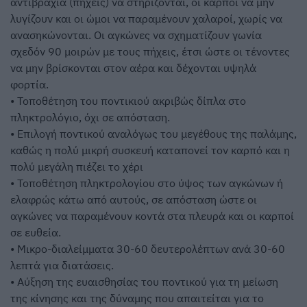
αντιβράχια (πήχεις) να στηρίζονται, οι καρποί να μην
λυγίζουν και οι ώμοι να παραμένουν χαλαροί, χωρίς να
ανασηκώνονται. Οι αγκώνες να σχηματίζουν γωνία
σχεδόν 90 μοιρών με τους πήχεις, έτσι ώστε οι τένοντες
να μην βρίσκονται στον αέρα και δέχονται υψηλά
φορτία.
• Τοποθέτηση του ποντικιού ακριβώς δίπλα στο
πληκτρολόγιο, όχι σε απόσταση.
• Επιλογή ποντικού αναλόγως του μεγέθους της παλάμης,
καθώς η πολύ μικρή συσκευή καταπονεί τον καρπό και η
πολύ μεγάλη πιέζει το χέρι
• Τοποθέτηση πληκτρολογίου στο ύψος των αγκώνων ή
ελαφρώς κάτω από αυτούς, σε απόσταση ώστε οι
αγκώνες να παραμένουν κοντά στα πλευρά και οι καρποί
σε ευθεία.
• Μικρο-διαλείμματα 30-60 δευτερολέπτων ανά 30-60
λεπτά για διατάσεις.
• Αύξηση της ευαισθησίας του ποντικού για τη μείωση
της κίνησης και της δύναμης που απαιτείται για το