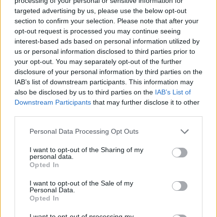
processing of your personal or sensitive information for
Πώς θα αλλάξει το σώμα και η
targeted advertising by us, please use the below opt-out
section to confirm your selection. Please note that after your
υγεία σας αν κάνετε 2 ώρες
opt-out request is processed you may continue seeing
προπόνησης ενδυνάμωσης την
interest-based ads based on personal information utilized by
εβδομάδα
us or personal information disclosed to third parties prior to
03 Ιουνίου 2026
your opt-out. You may separately opt-out of the further
disclosure of your personal information by third parties on the
IAB’s list of downstream participants. This information may
Μαλλιά: Τι μπορεί να δείχνει το
also be disclosed by us to third parties on the
IAB’s List of
φυσικό τους χρώμα για την υγεία
Downstream Participants
that may further disclose it to other
third parties.
04 Ιουνίου 2026
Personal Data Processing Opt Outs
I want to opt-out of the Sharing of my
personal data.
Opted In
ΣΧΕΤΙΚΑ ΑΡΘΡΑ
I want to opt-out of the Sale of my
Personal Data.
Opted In
I want to opt-out of processing my