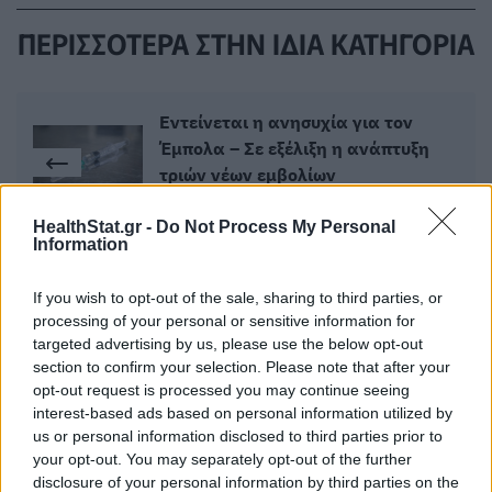
ΠΕΡΙΣΣΟΤΕΡΑ ΣΤΗΝ ΙΔΙΑ ΚΑΤΗΓΟΡΙΑ
Εντείνεται η ανησυχία για τον
Έμπολα – Σε εξέλιξη η ανάπτυξη
τριών νέων εμβολίων
02 Ιουνίου 2026
HealthStat.gr -
Do Not Process My Personal
Information
Καρκίνος στο πάγκρεας:
If you wish to opt-out of the sale, sharing to third parties, or
Επανάσταση στην Ογκολογία η
processing of your personal or sensitive information for
πρόσφατη μελέτη για τη θεραπεία
targeted advertising by us, please use the below opt-out
της νόσου
section to confirm your selection. Please note that after your
04 Ιουνίου 2026
opt-out request is processed you may continue seeing
interest-based ads based on personal information utilized by
us or personal information disclosed to third parties prior to
your opt-out. You may separately opt-out of the further
disclosure of your personal information by third parties on the