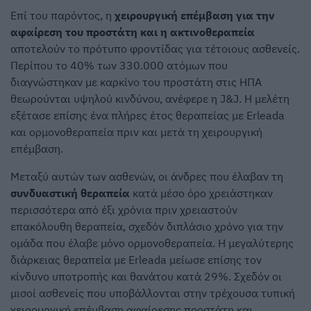
Επί του παρόντος, η
χειρουργική επέμβαση για την
αφαίρεση του προστάτη και η ακτινοθεραπεία
αποτελούν το πρότυπο φροντίδας για τέτοιους ασθενείς.
Περίπου το 40% των 330.000 ατόμων που
διαγνώστηκαν με καρκίνο του προστάτη στις ΗΠΑ
θεωρούνται υψηλού κινδύνου, ανέφερε η J&J. Η μελέτη
εξέτασε επίσης ένα πλήρες έτος θεραπείας με Erleada
και ορμονοθεραπεία πριν και μετά τη χειρουργική
επέμβαση.
Μεταξύ αυτών των ασθενών, οι άνδρες που έλαβαν τη
συνδυαστική θεραπεία
κατά μέσο όρο χρειάστηκαν
περισσότερα από έξι χρόνια πριν χρειαστούν
επακόλουθη θεραπεία, σχεδόν διπλάσιο χρόνο για την
ομάδα που έλαβε μόνο ορμονοθεραπεία. Η μεγαλύτερης
διάρκειας θεραπεία με Erleada μείωσε επίσης τον
κίνδυνο υποτροπής και θανάτου κατά 29%. Σχεδόν οι
μισοί ασθενείς που υποβάλλονται στην τρέχουσα τυπική
χειρουργική επέμβαση αφαίρεσης προστάτη και