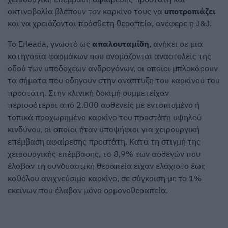
ακτινοβολία βλέπουν τον καρκίνο τους να
υποτροπιάζει
και να χρειάζονται πρόσθετη θεραπεία, ανέφερε η J&J.
Το Erleada, γνωστό ως
απαλουταμίδη
, ανήκει σε μια
κατηγορία φαρμάκων που ονομάζονται αναστολείς της
οδού των υποδοχέων ανδρογόνων, οι οποίοι μπλοκάρουν
τα σήματα που οδηγούν στην ανάπτυξη του καρκίνου του
προστάτη. Στην κλινική δοκιμή συμμετείχαν
περισσότεροι από 2.000 ασθενείς με εντοπισμένο ή
τοπικά προχωρημένο καρκίνο του προστάτη υψηλού
κινδύνου, οι οποίοι ήταν υποψήφιοι για χειρουργική
επέμβαση αφαίρεσης προστάτη. Κατά τη στιγμή της
χειρουργικής επέμβασης, το 8,9% των ασθενών που
έλαβαν τη συνδυαστική θεραπεία είχαν ελάχιστο έως
καθόλου ανιχνεύσιμο καρκίνο, σε σύγκριση με το 1%
εκείνων που έλαβαν μόνο ορμονοθεραπεία.