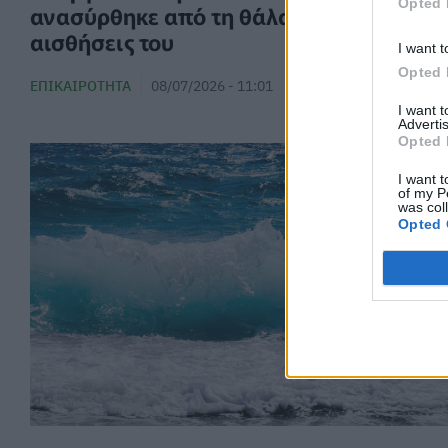
Opted 
ανασύρθηκε από τη θάλασσα χωρίς τις
αισθήσεις του
I want t
Opted 
ΕΠΙΚΑΙΡΌΤΗΤΑ
08/07/2026 - 11:01
I want 
Advertis
Opted 
I want t
of my P
was col
Opted 