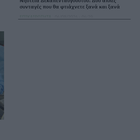
Νηστεία Δεκαπενταύγουστου: Δύο απλές
συνταγές που θα φτιάχνετε ξανά και ξανά
ΕΠΙΚΑΙΡΌΤΗΤΑ
06/08/2026 - 06:29
⁠5 συστατικά στο ντουλάπι της κουζίνας σας
που απωθούν τα μυρμήγκια
ΕΥ ΖΗΝ
06/08/2026 - 06:14
Κατέρρευσε οροφή ανακαινισμένου ΤΕΠ και ο
Άδωνις Γεωργιάδης επιτίθεται στους...
εργαζόμενους
ΠΟΛΙΤΙΚΉ ΥΓΕΊΑΣ
06/08/2026 - 06:00
Τα καλύτερα σνακ για την παραλία
ΕΥ ΖΗΝ
05/08/2026 - 19:37
⁠Πώς το να μιλάτε τουλάχιστον 1 ξένη γλώσσα
επηρεάζει τον εγκέφαλό σας μακροπρόθεσμα