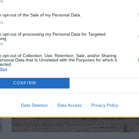
In
σνακ πριν από το κολύμπι
o opt-out of the Sale of my Personal Data.
ΕΥ ΖΗΝ
20/07/2026 - 06:28
In
to opt-out of processing my Personal Data for Targeted
ing.
In
o opt-out of Collection, Use, Retention, Sale, and/or Sharing
ersonal Data that Is Unrelated with the Purposes for which it
lected.
Out
CONFIRM
Data Deletion
Data Access
Privacy Policy