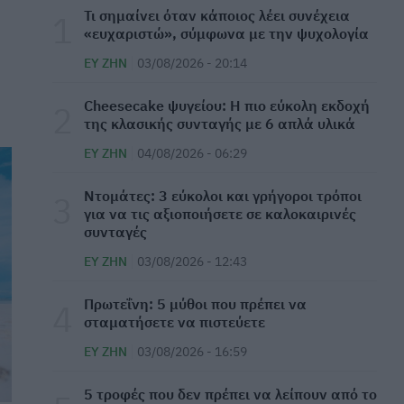
Τι σημαίνει όταν κάποιος λέει συνέχεια
ΕΥ ΖΗΝ
05/08/2026 - 12:41
«ευχαριστώ», σύμφωνα με την ψυχολογία
ΕΥ ΖΗΝ
03/08/2026 - 20:14
Διατροφή: Προσοχή σε συμβουλές από
influencers και social media
Cheesecake ψυγείου: Η πιο εύκολη εκδοχή
ΕΥ ΖΗΝ
05/08/2026 - 11:51
της κλασικής συνταγής με 6 απλά υλικά
ΕΥ ΖΗΝ
04/08/2026 - 06:29
ΕΟΦ: Ανακαλείται κτηνιατρικό φάρμακο για
την ατοπική δερματίτιδα σε σκυλιά
Ντομάτες: 3 εύκολοι και γρήγοροι τρόποι
ΕΠΙΚΑΙΡΌΤΗΤΑ
05/08/2026 - 11:10
για να τις αξιοποιήσετε σε καλοκαιρινές
συνταγές
Έμπολα: Άρχισε η κλινική δοκιμή ενός νέου
ΕΥ ΖΗΝ
03/08/2026 - 12:43
εμβολίου της Moderna
ΦΆΡΜΑΚΟ
05/08/2026 - 10:40
Πρωτεΐνη: 5 μύθοι που πρέπει να
σταματήσετε να πιστεύετε
Ο εγκέφαλος αντιστέκεται στην απώλεια
ΕΥ ΖΗΝ
03/08/2026 - 16:59
βάρους - Μελέτη αποκαλύπτει τους
μηχανισμούς
5 τροφές που δεν πρέπει να λείπουν από το