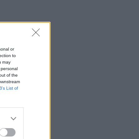
ΜΕΛΈΤΕΣ
05/08/2026 - 18:52
Πυρκαγιές και επιβαρυμένη ατμόσφαιρα: 6
μέτρα προστασίας για παιδιά και ενήλικες
προτείνει ο ΠΙΣ
ΕΠΙΚΑΙΡΌΤΗΤΑ
05/08/2026 - 18:05
sonal or
Γιατί είναι καλό να πηγαίνεις μόνος σου
ection to
διακοπές
ou may
 personal
ΕΥ ΖΗΝ
05/08/2026 - 17:23
out of the
 downstream
Ο ΕΟΦ ακούει; Θα κάνει κάτι;
B’s List of
ΦΆΡΜΑΚΟ
05/08/2026 - 16:47
Νέα ευρήματα: Η έκθεση σε φυτοφάρμακα
μπορεί να αυξήσει τον κίνδυνο ALS
ΜΕΛΈΤΕΣ
05/08/2026 - 15:58