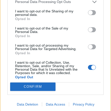
Personal Data Processing Opt Outs
ΕΠΙΚΑΙΡΌΤΗΤΑ
16/03/2026 - 18:45
I want to opt-out of the Sharing of my
personal data.
Opted In
I want to opt-out of the Sale of my
Personal Data.
Opted In
I want to opt-out of processing my
Personal Data for Targeted Advertising.
Opted In
I want to opt-out of Collection, Use,
Retention, Sale, and/or Sharing of my
Personal Data that Is Unrelated with the
Purposes for which it was collected.
Opted Out
CONFIRM
Είναι αλήθεια ότι εάν ξεριζώσετε μια άσπρη
τρίχα, δύο νέες θα βγουν στη θέση της; -
Data Deletion
Data Access
Privacy Policy
Καθηγητής Δερματολογίας απαντά