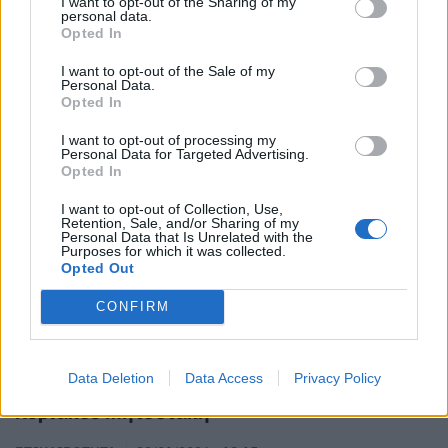
ΕΠΙΚΑΙΡΌΤΗΤΑ
02/02/2026 - 13:50
I want to opt-out of the Sharing of my
personal data.
Opted In
I want to opt-out of the Sale of my
Personal Data.
Opted In
I want to opt-out of processing my
Personal Data for Targeted Advertising.
Opted In
I want to opt-out of Collection, Use,
Retention, Sale, and/or Sharing of my
Personal Data that Is Unrelated with the
Purposes for which it was collected.
Opted Out
CONFIRM
«Προλαμβάνω»: Πώς θα κάνετε τις δωρεάν
Data Deletion
Data Access
Privacy Policy
προληπτικές εξετάσεις – Το μήνυμα του
Κυριάκου Μητσοτάκη