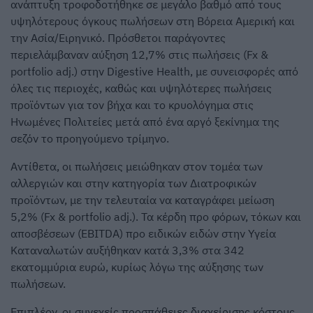
ανάπτυξη τροφοδοτήθηκε σε μεγάλο βαθμό από τους
υψηλότερους όγκους πωλήσεων στη Βόρεια Αμερική και
την Ασία/Ειρηνικό. Πρόσθετοι παράγοντες
περιελάμβαναν αύξηση 12,7% στις πωλήσεις (Fx &
portfolio adj.) στην Digestive Health, με συνεισφορές από
όλες τις περιοχές, καθώς και υψηλότερες πωλήσεις
προϊόντων για τον βήχα και το κρυολόγημα στις
Ηνωμένες Πολιτείες μετά από ένα αργό ξεκίνημα της
σεζόν το προηγούμενο τρίμηνο.
Αντίθετα, οι πωλήσεις μειώθηκαν στον τομέα των
αλλεργιών και στην κατηγορία των Διατροφικών
προϊόντων, με την τελευταία να καταγράφει μείωση
5,2% (Fx & portfolio adj.). Τα κέρδη προ φόρων, τόκων και
αποσβέσεων (EBITDA) προ ειδικών ειδών στην Υγεία
Καταναλωτών αυξήθηκαν κατά 3,3% στα 342
εκατομμύρια ευρώ, κυρίως λόγω της αύξησης των
πωλήσεων.
Επιπλέον, οι συνεχείς προσπάθειες διαχείρισης κόστους