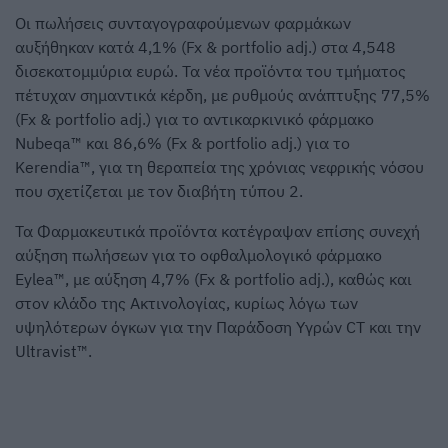
Οι πωλήσεις συνταγογραφούμενων φαρμάκων
αυξήθηκαν κατά 4,1% (Fx & portfolio adj.) στα 4,548
δισεκατομμύρια ευρώ. Τα νέα προϊόντα του τμήματος
πέτυχαν σημαντικά κέρδη, με ρυθμούς ανάπτυξης 77,5%
(Fx & portfolio adj.) για το αντικαρκινικό φάρμακο
Nubeqa™ και 86,6% (Fx & portfolio adj.) για το
Kerendia™, για τη θεραπεία της χρόνιας νεφρικής νόσου
που σχετίζεται με τον διαβήτη τύπου 2.
Τα Φαρμακευτικά προϊόντα κατέγραψαν επίσης συνεχή
αύξηση πωλήσεων για το οφθαλμολογικό φάρμακο
Eylea™, με αύξηση 4,7% (Fx & portfolio adj.), καθώς και
στον κλάδο της Ακτινολογίας, κυρίως λόγω των
υψηλότερων όγκων για την Παράδοση Υγρών CT και την
Ultravist™.