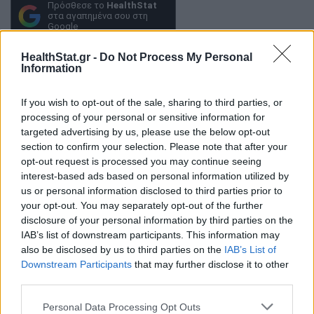
Πρόσθεσε το
HealthStat
στα αγαπημένα σου στη
Google
HealthStat.gr -
Do Not Process My Personal
Information
BAYER
ΦΑΡΜΑΚΑ
ΦΑΡΜΑΚΟΒΙΟΜΗΧΑΝΙΑ
If you wish to opt-out of the sale, sharing to third parties, or
processing of your personal or sensitive information for
targeted advertising by us, please use the below opt-out
section to confirm your selection. Please note that after your
opt-out request is processed you may continue seeing
interest-based ads based on personal information utilized by
ΠΕΡΙΣΣΟΤΕΡΑ ΣΤΗΝ ΙΔΙΑ ΚΑΤΗΓΟΡΙΑ
us or personal information disclosed to third parties prior to
your opt-out. You may separately opt-out of the further
disclosure of your personal information by third parties on the
ΙΑΣΩ: Διαγωνισμός στο Instagram
IAB’s list of downstream participants. This information may
also be disclosed by us to third parties on the
IAB’s List of
με 5 δωρεάν τοκετούς για την
Downstream Participants
that may further disclose it to other
Παγκόσμια Ημέρα Μητέρας
third parties.
08 Μαϊος 2025
Personal Data Processing Opt Outs