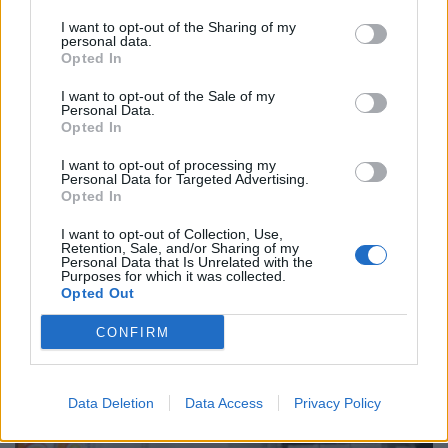
Haleon: Στην ελληνική αγορά το
I want to opt-out of the Sharing of my
personal data.
νέο Panadol Plus
Opted In
13 Μαϊος 2025
I want to opt-out of the Sale of my
Personal Data.
Opted In
I want to opt-out of processing my
Personal Data for Targeted Advertising.
ΣΧΕΤΙΚΑ ΑΡΘΡΑ
Opted In
I want to opt-out of Collection, Use,
Retention, Sale, and/or Sharing of my
Personal Data that Is Unrelated with the
Purposes for which it was collected.
Opted Out
CONFIRM
Data Deletion
Data Access
Privacy Policy