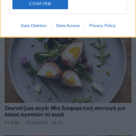
CONFIRM
ΕΠΙΚΑΙΡΌΤΗΤΑ
06/08/2026 - 14:32
Data Deletion
Data Access
Privacy Policy
Σκωτσέζικα αυγά: Μία διαφορετική συνταγή για
όσους αγαπούν τα αυγά
ΕΥ ΖΗΝ
07/08/2026 - 08:20