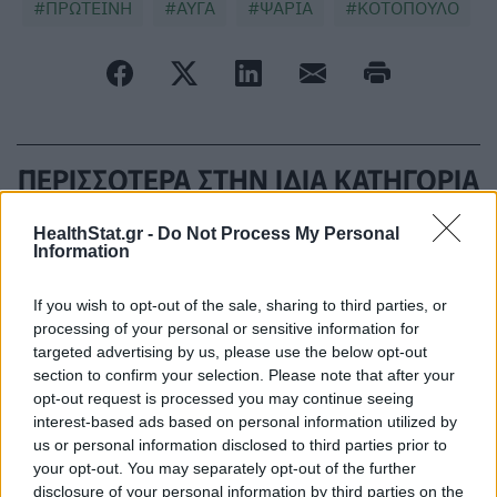
ΠΡΩΤΕΪΝΗ
ΑΥΓΑ
ΨΑΡΙΑ
ΚΟΤΟΠΟΥΛΟ
ΠΕΡΙΣΣΟΤΕΡΑ ΣΤΗΝ ΙΔΙΑ ΚΑΤΗΓΟΡΙΑ
HealthStat.gr -
Do Not Process My Personal
Information
Τζίτζιφα: Τα ξεχασμένα φρούτα με
τα θαυματουργά οφέλη
If you wish to opt-out of the sale, sharing to third parties, or
13 Σεπτεμβρίου 2024
processing of your personal or sensitive information for
targeted advertising by us, please use the below opt-out
section to confirm your selection. Please note that after your
Στρες: Αντιμετωπίστε το
opt-out request is processed you may continue seeing
αγγίζοντας μία ξύλινη επιφάνεια
interest-based ads based on personal information utilized by
13 Σεπτεμβρίου 2024
us or personal information disclosed to third parties prior to
your opt-out. You may separately opt-out of the further
disclosure of your personal information by third parties on the