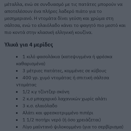
μέταλλα, ενώ σε συνδυασμό με τις πατάτες μπορούν να
αποτελέσουν ένα πλήρες λαδερό πιάτο για το
μεσημεριανό. Η ντομάτα δίνει γεύση και χρώμα στη
σάλτσα, ενώ το ελαιόλαδο κάνει το φαγητό πιο μεστό και
πιο κοντά στην κλασική ελληνική κουζίνα.
Υλικά για 4 μερίδες
1 κιλό φασολάκια (κατεψυγμένα ή φρέσκα
καθαρισμένα)
3 μέτριες πατάτες, κομμένες σε κύβους
400 γρ. χυμό ντομάτας ή σπιτική σάλτσα
ντομάτας
1/2 κ.γ τζίντζερ σκόνη
2 κ.σ μπαχαρικό λαχανικών χωρίς αλάτι
3 κ.σ. ελαιόλαδο
Αλάτι και φρεσκοτριμμένο πιπέρι
1 1/2 ποτήρι νερό (ή όσο χρειάζεται)
Λίγο μαϊντανό ψιλοκομμένο (για το σερβίρισμα)