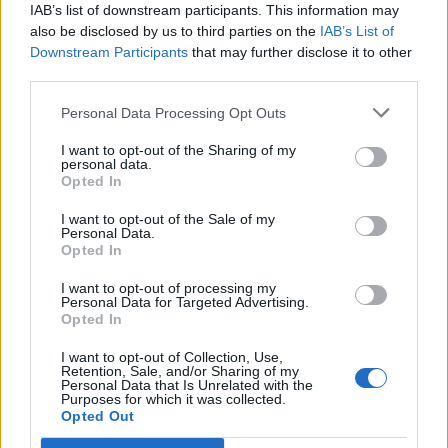
IAB’s list of downstream participants. This information may
also be disclosed by us to third parties on the
IAB’s List of
Downstream Participants
that may further disclose it to other
third parties.
Personal Data Processing Opt Outs
I want to opt-out of the Sharing of my
personal data.
Opted In
I want to opt-out of the Sale of my
Personal Data.
Opted In
I want to opt-out of processing my
Personal Data for Targeted Advertising.
Cheesecake ψυγείου: Η πιο εύκολη εκδοχή της
Opted In
κλασικής συνταγής με 6 απλά υλικά
I want to opt-out of Collection, Use,
ΕΥ ΖΗΝ
04/08/2026 - 06:29
Retention, Sale, and/or Sharing of my
Personal Data that Is Unrelated with the
Purposes for which it was collected.
Opted Out