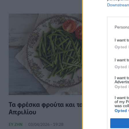
Downstream 
Persona
I want t
Opted 
I want t
Opted 
I want 
Advertis
Opted 
I want t
of my P
Τα φρέσκα φρούτα και τα λαχανικά του
was col
Απριλίου
Opted 
ΕΥ ΖΗΝ
03/04/2026 - 19:28