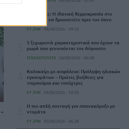
ΕΠΙΚΑΙΡΌΤΗΤΑ
04/08/2026 - 10:59
ΜΕΛΈΤΕΣ
06/08/2026 - 15:01
⁠Καύσωνας: Η ιδανική θερμοκρασία στο
ντους για να δροσιστείτε πριν τον ύπνο
Νηστεία Δεκαπενταύγουστου: Γιατί σήμερα 6
Αυγούστου τρώμε μόνο ψάρι
ΕΥ ΖΗΝ
04/08/2026 - 09:32
ΕΠΙΚΑΙΡΌΤΗΤΑ
06/08/2026 - 14:32
5 ξεχωριστά χαρακτηριστικά που έχουν τα
μωρά που γεννιούνται τον Αύγουστο
Γρίπη: Εγκρίθηκε το πρώτο εμβόλιο mRNA από
τον FDA
ΕΠΙΚΑΙΡΌΤΗΤΑ
04/08/2026 - 06:48
ΦΆΡΜΑΚΟ
06/08/2026 - 13:38
Καλοκαίρι με ασφάλεια: Πρόληψη ηλιακών
εγκαυμάτων – Πρώτες βοήθειες για
Άνοια: Τι να προσέξετε μεταξύ 45 και 65 ετών
τσιμπούρια και τσούχτρες
για να κερδίσετε επιπλέον 13 χρόνια χωρίς τη
νόσο
ΕΥ ΖΗΝ
04/08/2026 - 10:25
ΜΕΛΈΤΕΣ
06/08/2026 - 12:25
Η πιο απλή συνταγή για σπανακόρυζο με
 -
ντομάτα
Ιός Δυτικού Νείλου: 9 νέα κρούσματα στην
Αττική - Ποιοι δήμοι είναι στο «κόκκινο»
ΕΥ ΖΗΝ
05/08/2026 - 06:28
ΕΠΙΚΑΙΡΌΤΗΤΑ
06/08/2026 - 10:37