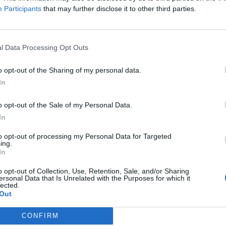
Participants
that may further disclose it to other third parties.
l Data Processing Opt Outs
o opt-out of the Sharing of my personal data.
In
o opt-out of the Sale of my Personal Data.
In
to opt-out of processing my Personal Data for Targeted
ing.
In
o opt-out of Collection, Use, Retention, Sale, and/or Sharing
ersonal Data that Is Unrelated with the Purposes for which it
Φασολάκια: Πλούσια σε βιταμίνες και
lected.
Out
φυτικές ίνες – Απολαύστε τα σε σαλάτα 
λαδερά
CONFIRM