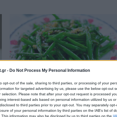
.gr -
Do Not Process My Personal Information
to opt-out of the sale, sharing to third parties, or processing of your per
formation for targeted advertising by us, please use the below opt-out s
Τα καλύτερα καλοκαιρινά λαχανικά για
r selection. Please note that after your opt-out request is processed y
eing interest-based ads based on personal information utilized by us or
δίαιτα
disclosed to third parties prior to your opt-out. You may separately opt-
losure of your personal information by third parties on the IAB’s list of
ΕΥ ΖΗΝ
13/05/2026 - 16:12
. This information may also be disclosed by us to third parties on the
IA