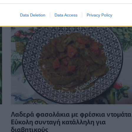
ΕΥ ΖΗΝ
20/02/2026 - 12:05
Data Deletion
Data Access
Privacy Policy
Λαδερά φασολάκια με φρέσκια ντομάτα
Εύκολη συνταγή κατάλληλη για
διαβητικούς