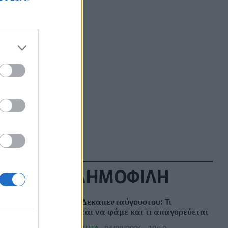
να κάτσω πολλή ώρα στον ήλιο
ΕΥ ΖΗΝ
06/08/2026 - 17:05
Πανεπιστήμιο Πάτρας: 168 αιτήσεις από 23
χώρες για το νέο αγγλόφωνο πρόγραμμα
Ιατρικής
ΕΠΙΚΑΙΡΌΤΗΤΑ
06/08/2026 - 16:54
Παιδιά και πισίνα: Όλα όσα πρέπει να
γνωρίζετε για την ασφάλειά τους
ΕΠΙΚΑΙΡΌΤΗΤΑ
06/08/2026 - 16:03
Ευρεία σύσκεψη στον ΕΟΦ για τις ελλείψεις
ΔΗΜΟΦΙΛΗ
φαρμάκων
ΕΠΙΚΑΙΡΌΤΗΤΑ
06/08/2026 - 15:25
ή
Νηστεία Δεκαπενταύγουστου: Τι
επιτρέπεται να φάμε και τι απαγορεύεται
Κραγιόν και προϊόντα χειλιών: Κενά στην
ασφάλεια κρύβουν κινδύνους για την υγεία