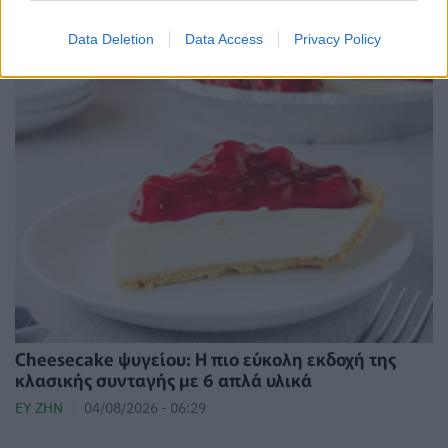
ΕΥ ΖΗΝ
05/08/2026 - 06:28
Data Deletion
Data Access
Privacy Policy
Cheesecake ψυγείου: Η πιο εύκολη εκδοχή της
κλασικής συνταγής με 6 απλά υλικά
ΕΥ ΖΗΝ
04/08/2026 - 06:29