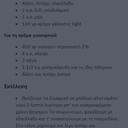
Αλάτι, πιπέρι, ελαιόλαδο
2 κ.σ. ξύδι μπαλσάμικο
1 κ.σ. μέλι
100 γρ κρέμα γάλακτος light
Για τη κρέμα γιαουρτιού
400 γρ γιαούρτι στραγγιστό 2%
4 κ.σ. αλεύρι
2 αβγά
1 1/2 κ.γ. μοσχοκάρυδο και το ίδιο πάπρικα
Αλάτι και πιπέρι άσπρο
Εκτέλεση
Βράζουμε τα ζυμαρικά σε μπόλικο αλατισμένο
νερό 2 λεπτά λιγότερο απ' τον αναγραφόμενο
χρόνο βρασμού. Τα σουρώνουμε, ψεκάζουμε με
ελαιόλαδο και τ' ανακατεύουμε με τη παρμεζάνα.
Στο τέλος ρίχνουμε και λίγο πιπέρι και