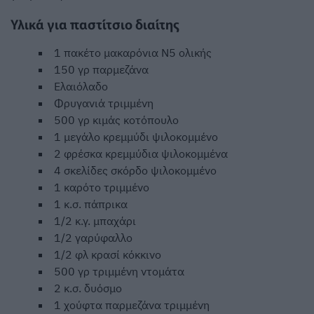
Υλικά για παστίτσιο διαίτης
1 πακέτο μακαρόνια Ν5 ολικής
150 γρ παρμεζάνα
Ελαιόλαδο
Φρυγανιά τριμμένη
500 γρ κιμάς κοτόπουλο
1 μεγάλο κρεμμύδι ψιλοκομμένο
2 φρέσκα κρεμμύδια ψιλοκομμένα
4 σκελίδες σκόρδο ψιλοκομμένο
1 καρότο τριμμένο
1 κ.σ. πάπρικα
1/2 κ.γ. μπαχάρι
1/2 γαρύφαλλο
1/2 φλ κρασί κόκκινο
500 γρ τριμμένη ντομάτα
2 κ.σ. δυόσμο
1 χούφτα παρμεζάνα τριμμένη