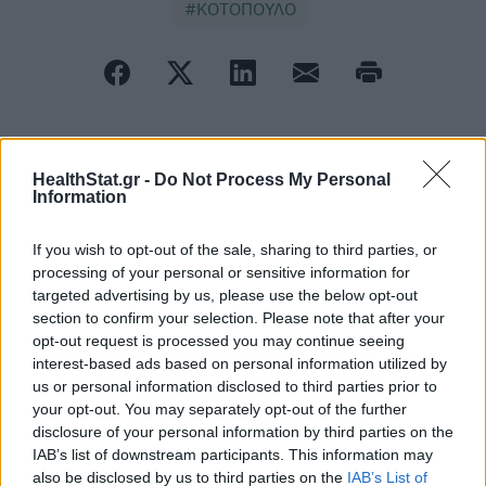
ΚΟΤΟΠΟΥΛΟ
ΠΕΡΙΣΣΟΤΕΡΑ ΣΤΗΝ ΙΔΙΑ ΚΑΤΗΓΟΡΙΑ
HealthStat.gr -
Do Not Process My Personal
Information
If you wish to opt-out of the sale, sharing to third parties, or
Πώς θα αντιμετωπίσετε τους
processing of your personal or sensitive information for
κιρσούς φυσικά - Διατροφή, άσκηση
targeted advertising by us, please use the below opt-out
και άλλα tips
section to confirm your selection. Please note that after your
31 Μαϊος 2026
opt-out request is processed you may continue seeing
interest-based ads based on personal information utilized by
us or personal information disclosed to third parties prior to
Αυγά: Η καλύτερη τροφή για
your opt-out. You may separately opt-out of the further
δυνατούς μύες, λένε οι ειδικοί
disclosure of your personal information by third parties on the
IAB’s list of downstream participants. This information may
03 Ιουνίου 2026
also be disclosed by us to third parties on the
IAB’s List of