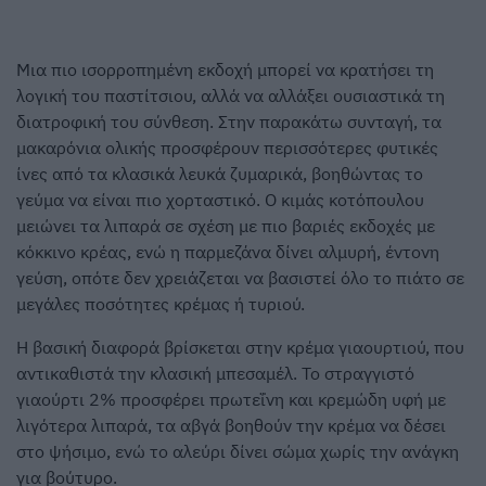
Μια πιο ισορροπημένη εκδοχή μπορεί να κρατήσει τη
λογική του παστίτσιου, αλλά να αλλάξει ουσιαστικά τη
διατροφική του σύνθεση. Στην παρακάτω συνταγή, τα
μακαρόνια ολικής προσφέρουν περισσότερες φυτικές
ίνες από τα κλασικά λευκά ζυμαρικά, βοηθώντας το
γεύμα να είναι πιο χορταστικό. Ο κιμάς κοτόπουλου
μειώνει τα λιπαρά σε σχέση με πιο βαριές εκδοχές με
κόκκινο κρέας, ενώ η παρμεζάνα δίνει αλμυρή, έντονη
γεύση, οπότε δεν χρειάζεται να βασιστεί όλο το πιάτο σε
μεγάλες ποσότητες κρέμας ή τυριού.
Η βασική διαφορά βρίσκεται στην κρέμα γιαουρτιού, που
αντικαθιστά την κλασική μπεσαμέλ. Το στραγγιστό
γιαούρτι 2% προσφέρει πρωτεΐνη και κρεμώδη υφή με
λιγότερα λιπαρά, τα αβγά βοηθούν την κρέμα να δέσει
στο ψήσιμο, ενώ το αλεύρι δίνει σώμα χωρίς την ανάγκη
για βούτυρο.