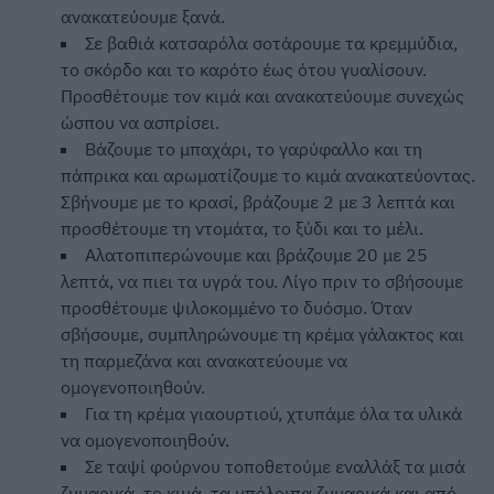
ανακατεύουμε ξανά.
Σε βαθιά κατσαρόλα σοτάρουμε τα κρεμμύδια,
το σκόρδο και το καρότο έως ότου γυαλίσουν.
Προσθέτουμε τον κιμά και ανακατεύουμε συνεχώς
ώσπου να ασπρίσει.
Βάζουμε το μπαχάρι, το γαρύφαλλο και τη
πάπρικα και αρωματίζουμε το κιμά ανακατεύοντας.
Σβήνουμε με το κρασί, βράζουμε 2 με 3 λεπτά και
προσθέτουμε τη ντομάτα, το ξύδι και το μέλι.
Αλατοπιπερώνουμε και βράζουμε 20 με 25
λεπτά, να πιει τα υγρά του. Λίγο πριν το σβήσουμε
προσθέτουμε ψιλοκομμένο το δυόσμο. Όταν
σβήσουμε, συμπληρώνουμε τη κρέμα γάλακτος και
τη παρμεζάνα και ανακατεύουμε να
ομογενοποιηθούν.
Για τη κρέμα γιαουρτιού, χτυπάμε όλα τα υλικά
να ομογενοποιηθούν.
Σε ταψί φούρνου τοποθετούμε εναλλάξ τα μισά
ζυμαρικά, το κιμά, τα υπόλοιπα ζυμαρικά και από