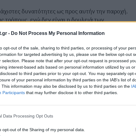
άχιστες δυνατότητες ως προς αυτήν την παροχή.
 τρόπους, ενώ δεν είναι η δουλειά των
φιστική φροντίδα. Η ανακουφιστική φροντίδα έχει
.gr -
Do Not Process My Personal Information
ύριο Θεμιστοκλέους επεξεργαστήκαμε το Εθνικό
το πλαίσιο, μέσα στο οποίο θα οριστεί ο τρόπος πο
to opt-out of the sale, sharing to third parties, or processing of your per
ακουφιστικής φροντίδας στην Ελλάδα.
formation for targeted advertising by us, please use the below opt-out s
r selection. Please note that after your opt-out request is processed y
ονάδα, που θα φτιάξουμε εντός των επομένων μηνών
eing interest-based ads based on personal information utilized by us or
disclosed to third parties prior to your opt-out. You may separately opt-
κουφιστικής φροντίδας. Γιατί τώρα χρησιμοποιούμε
losure of your personal information by third parties on the IAB’s list of
είο, αλλά παρενθετικά, ώστε να μπορέσουμε να
. This information may also be disclosed by us to third parties on the
IA
υ την έχουν απολύτως ανάγκη και που θεωρούμε ότ
Participants
that may further disclose it to other third parties.
.
l Data Processing Opt Outs
o opt-out of the Sharing of my personal data.