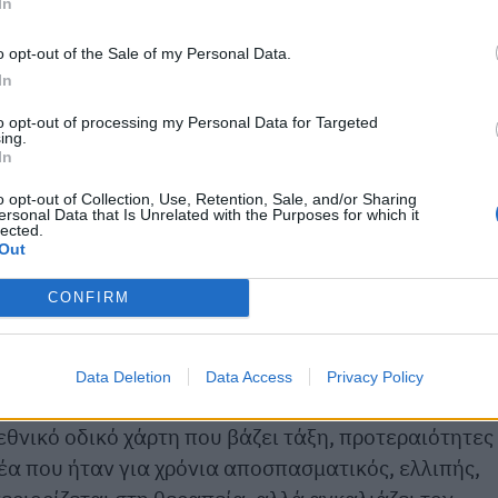
In
o opt-out of the Sale of my Personal Data.
In
to opt-out of processing my Personal Data for Targeted
ing.
In
o opt-out of Collection, Use, Retention, Sale, and/or Sharing
ersonal Data that Is Unrelated with the Purposes for which it
lected.
Out
λωσε: «Η Ανακουφιστική Φροντίδα δεν είναι μια
 διασφάλισης της ατομικής αξιοπρέπειας για κάθε
CONFIRM
όητη παροχή. Αλλά, μια πολιτική ενσυναίσθησης και
 ανάγκη.
Data Deletion
Data Access
Privacy Policy
τά για πρώτη φορά ένα ολοκληρωμένο Εθνικό Σχέδι
θνικό οδικό χάρτη που βάζει τάξη, προτεραιότητες
έα που ήταν για χρόνια αποσπασματικός, ελλιπής,