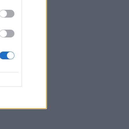
ΕΠΙΚΑΙΡΌΤΗΤΑ
05/08/2026 - 14:08
Κρήτη: Έκρηξη σε φούρνο στη Θέρισσο
Ηρακλείου – Ένας τραυματίας
ΕΠΙΚΑΙΡΌΤΗΤΑ
05/08/2026 - 13:31
Πώς ένας άντρας μπορεί να γίνει πιο
ελκυστικός – 10 tips
ΕΥ ΖΗΝ
05/08/2026 - 12:41
Διατροφή: Προσοχή σε συμβουλές από
influencers και social media
ΕΥ ΖΗΝ
05/08/2026 - 11:51
ο
ΕΟΦ: Ανακαλείται κτηνιατρικό φάρμακο για
την ατοπική δερματίτιδα σε σκυλιά
ΕΠΙΚΑΙΡΌΤΗΤΑ
05/08/2026 - 11:10