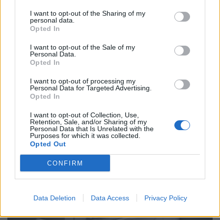
I want to opt-out of the Sharing of my
personal data.
Opted In
I want to opt-out of the Sale of my
Personal Data.
Opted In
Γρίπη Α: «Καμπανάκι» σε δημοφιλή νησιά – Που
I want to opt-out of processing my
Personal Data for Targeted Advertising.
οφείλονται τα αυξημένα κρούσματα
Opted In
ΕΠΙΚΑΙΡΌΤΗΤΑ
07/08/2026 - 18:01
I want to opt-out of Collection, Use,
Retention, Sale, and/or Sharing of my
Personal Data that Is Unrelated with the
Purposes for which it was collected.
Opted Out
CONFIRM
Data Deletion
Data Access
Privacy Policy