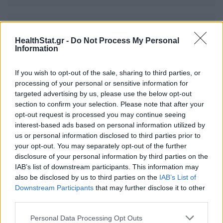
Μάριος Θεμιστοκλέους: «Σε 11
μήνες οι πρώτες μονάδες
HealthStat.gr -
Do Not Process My Personal
Information
ανακουφιστικής φροντίδας -
Έρχονται νέες προσλήψεις στο ΕΣΥ»
If you wish to opt-out of the sale, sharing to third parties, or
11 Ιουνίου 2026
processing of your personal or sensitive information for
targeted advertising by us, please use the below opt-out
section to confirm your selection. Please note that after your
opt-out request is processed you may continue seeing
interest-based ads based on personal information utilized by
ΣΧΕΤΙΚΑ ΑΡΘΡΑ
us or personal information disclosed to third parties prior to
your opt-out. You may separately opt-out of the further
disclosure of your personal information by third parties on the
IAB’s list of downstream participants. This information may
also be disclosed by us to third parties on the
IAB’s List of
Downstream Participants
that may further disclose it to other
third parties.
Personal Data Processing Opt Outs