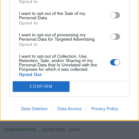
Opted In
I want to opt-out of the Sale of my
Personal Data.
Opted In
I want to opt-out of processing my
Personal Data for Targeted Advertising.
Opted In
I want to opt-out of Collection, Use,
Retention, Sale, and/or Sharing of my
Personal Data that Is Unrelated with the
Purposes for which it was collected.
Opted Out
CONFIRM
ΗΠΑ: Ανακαλούνται χιλιάδες συσκευασίες με
Data Deletion
Data Access
Privacy Policy
πατατάκια – Κίνδυνος μόλυνσης με σαλμονέλα
ΕΠΙΚΑΙΡΌΤΗΤΑ
05/05/2026 - 12:04