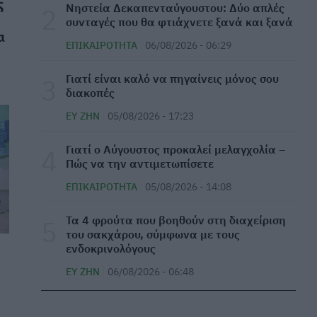
ς
Νηστεία Δεκαπενταύγουστου: Δύο απλές
Απίστευτο κι όμως... ελληνικό: Πρωταθλητές
συνταγές που θα φτιάχνετε ξανά και ξανά
στους τομογράφους, ουραγοί στην αξιοποίηση
α
ΕΠΙΚΑΙΡΌΤΗΤΑ
06/08/2026 - 06:29
ΜΕΛΈΤΕΣ
07/08/2026 - 06:00
Γιατί είναι καλό να πηγαίνεις μόνος σου
Τι θα συμβεί στο σώμα σας εάν κοιμάστε μόνο
διακοπές
6 ώρες κάθε βράδυ
ΕΥ ΖΗΝ
05/08/2026 - 17:23
ΕΠΙΚΑΙΡΌΤΗΤΑ
06/08/2026 - 19:36
Γιατί ο Αύγουστος προκαλεί μελαγχολία –
Τα δέντρα που προστατεύουν τα σπίτια από
Πώς να την αντιμετωπίσετε
τις φωτιές
ΕΠΙΚΑΙΡΌΤΗΤΑ
05/08/2026 - 14:08
ΕΠΙΚΑΙΡΌΤΗΤΑ
06/08/2026 - 18:51
Τα 4 φρούτα που βοηθούν στη διαχείριση
10 tips για να μην έχετε καούρες μετά το
του σακχάρου, σύμφωνα με τους
φαγητό
ενδοκρινολόγους
ΕΥ ΖΗΝ
06/08/2026 - 17:55
ΕΥ ΖΗΝ
06/08/2026 - 06:48
ΕΟΦ: Ανακαλείται παρτίδα με χειρουργικά
γάντια