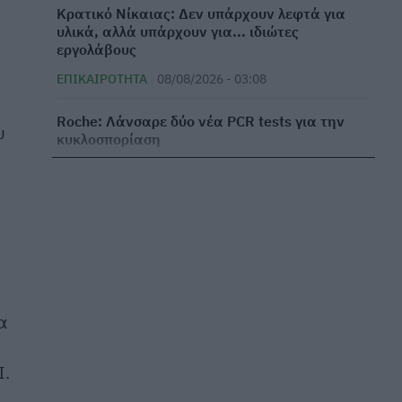
Κρατικό Νίκαιας: Δεν υπάρχουν λεφτά για
υλικά, αλλά υπάρχουν για... ιδιώτες
εργολάβους
ΕΠΙΚΑΙΡΌΤΗΤΑ
08/08/2026 - 03:08
Roche: Λάνσαρε δύο νέα PCR tests για την
υ
κυκλοσπορίαση
ΕΠΙΧΕΙΡΕΊΝ
07/08/2026 - 19:27
Γρίπη Α: «Καμπανάκι» σε δημοφιλή νησιά –
Που οφείλονται τα αυξημένα κρούσματα
ΕΠΙΚΑΙΡΌΤΗΤΑ
07/08/2026 - 18:01
Καύσωνας: Με ποιους τρόπους επηρεάζει την
περίοδο – Τι μπορείτε να κάνετε
α
ΕΥ ΖΗΝ
07/08/2026 - 17:08
I.
ΙΣΑ: Συνιστά αυξημένη επαγρύπνηση στην