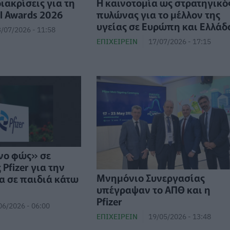
ιακρίσεις για τη
Η καινοτομία ως στρατηγικό
EI Awards 2026
πυλώνας για το μέλλον της
υγείας σε Ευρώπη και Ελλάδ
/07/2026 - 11:58
ΕΠΙΧΕΙΡΕΊΝ
17/07/2026 - 17:15
νο φώς» σε
Pfizer για την
Μνημόνιο Συνεργασίας
α σε παιδιά κάτω
υπέγραψαν το ΑΠΘ και η
Pfizer
06/2026 - 06:00
ΕΠΙΧΕΙΡΕΊΝ
19/05/2026 - 13:48