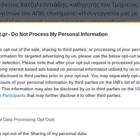
Λεόντιος Χατζηλεοντιάδης, καθηγητής του Τμήματος
ιστών του ΑΠΘ, επισήμανε: «Η συνεργασία μας με
τελεί σημαντική ευκαιρία για τη μεταφορά της
κτική. Στοχεύουμε από κοινού στην παραγωγή
.gr -
Do Not Process My Personal Information
 τη διευκόλυνση των ασθενών με φλεγμονές, να
 την παροχή νέων μορφών διαγνωστικής πληροφορίας,
to opt-out of the sale, sharing to third parties, or processing of your per
ύς. Είμαστε σίγουροι ότι αυτή είναι μόνο η αρχή μια
formation for targeted advertising by us, please use the below opt-out s
r selection. Please note that after your opt-out request is processed y
eing interest-based ads based on personal information utilized by us or
disclosed to third parties prior to your opt-out. You may separately opt-
losure of your personal information by third parties on the IAB’s list of
. This information may also be disclosed by us to third parties on the
IA
Participants
that may further disclose it to other third parties.
l Data Processing Opt Outs
o opt-out of the Sharing of my personal data.