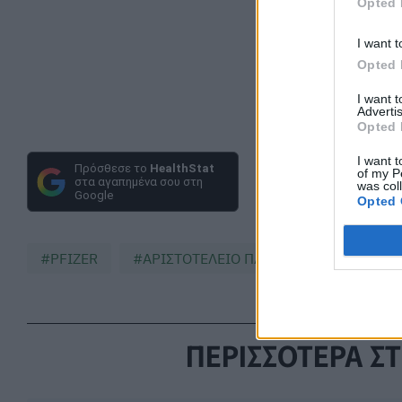
Opted 
I want t
Opted 
I want 
Advertis
Opted 
I want t
Πρόσθεσε το
HealthStat
of my P
στα αγαπημένα σου στη
was col
Google
Opted 
PFIZER
ΑΡΙΣΤΟΤΕΛΕΙΟ ΠΑΝΕΠΙΣΤΗΜΙΟ ΘΕΣΣΑ
ΠΕΡΙΣΣΟΤΕΡΑ ΣΤ