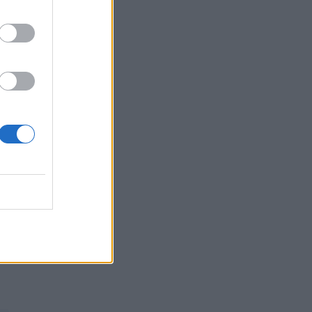
ΕΥ ΖΗΝ
07/08/2026 - 12:33
Κυκλοσπορίαση: Ποια φρούτα και λαχανικά
είναι «επικίνδυνα» εκτός από το μαρούλι –
Ανησυχία στις ΗΠΑ
02
ΕΠΙΚΑΙΡΌΤΗΤΑ
07/08/2026 - 11:27
Καρδιοπαθείς και καλοκαίρι: 8 συμβουλές για
ασφαλείς διακοπές
ΕΥ ΖΗΝ
07/08/2026 - 10:47
Πονοκέφαλος το καλοκαίρι: Που οφείλεται –
Πώς να τον αντιμετωπίσετε χωρίς φάρμακα
ΕΥ ΖΗΝ
07/08/2026 - 10:30
Πώς ο Matt Damon απέκτησε το σώμα του για
την ταινία «The Odyssey»