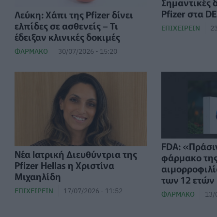
Σημαντικές δ
Pfizer στα D
Λεύκη: Χάπι της Pfizer δίνει
ελπίδες σε ασθενείς – Τι
ΕΠΙΧΕΙΡΕΊΝ
23
έδειξαν κλινικές δοκιμές
ΦΆΡΜΑΚΟ
30/07/2026 - 15:20
FDA: «Πράσι
Νέα Ιατρική Διευθύντρια της
φάρμακο της 
Pfizer Hellas η Χριστίνα
αιμορροφιλί
Μιχαηλίδη
των 12 ετών
ΕΠΙΧΕΙΡΕΊΝ
17/07/2026 - 11:52
ΦΆΡΜΑΚΟ
13/