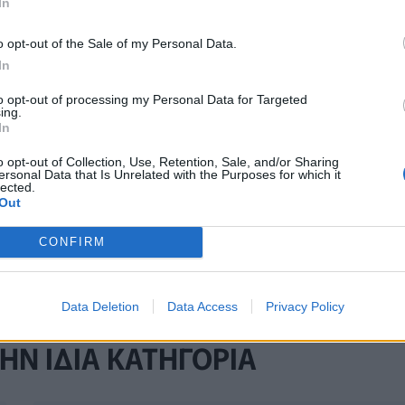
In
o opt-out of the Sale of my Personal Data.
In
to opt-out of processing my Personal Data for Targeted
ing.
In
Τελευταία τροποποίηση στις 15/03/2023 - 10:
o opt-out of Collection, Use, Retention, Sale, and/or Sharing
ersonal Data that Is Unrelated with the Purposes for which it
lected.
Out
CONFIRM
ΛΟΝΙΚΗΣ
Data Deletion
Data Access
Privacy Policy
ΗΝ ΙΔΙΑ ΚΑΤΗΓΟΡΙΑ