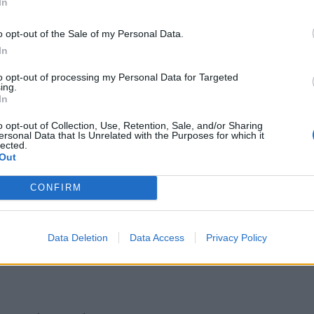
In
o opt-out of the Sale of my Personal Data.
In
τυλο του ποδιού σας
to opt-out of processing my Personal Data for Targeted
ing.
In
o opt-out of Collection, Use, Retention, Sale, and/or Sharing
 και τυλίξτε το με μία πετσέτα. Αφήστε για 20
ersonal Data that Is Unrelated with the Purposes for which it
lected.
 ώρες. Αυτή η λύση δεν είναι κατάλληλη εάν έχετε
Out
τακούνι και μαλακή σόλα
CONFIRM
Data Deletion
Data Access
Privacy Policy