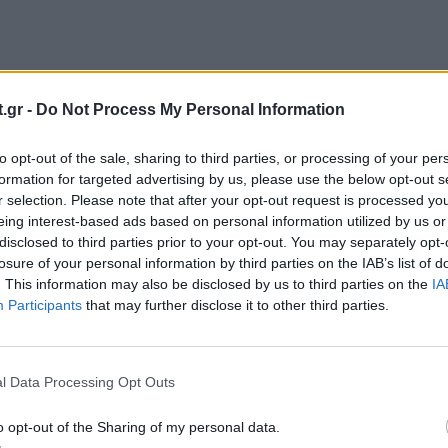
.gr -
Do Not Process My Personal Information
όνος στο περπάτημα.
Αιτία:
Διάστρεμμα ή σπασμένο
to opt-out of the sale, sharing to third parties, or processing of your per
formation for targeted advertising by us, please use the below opt-out s
r selection. Please note that after your opt-out request is processed y
eing interest-based ads based on personal information utilized by us or
ο ή κόκκινο δέρμα
γύρω από την άρθρωση του
disclosed to third parties prior to your opt-out. You may separately opt-
να παρατηρηθεί σε καφέ ή μαύρο δέρμα.
Αιτία:
Ουρικ
losure of your personal information by third parties on the IAB’s list of
. This information may also be disclosed by us to third parties on the
IA
Participants
that may further disclose it to other third parties.
λο του ποδιού περιλαμβάνουν:
l Data Processing Opt Outs
o opt-out of the Sharing of my personal data.