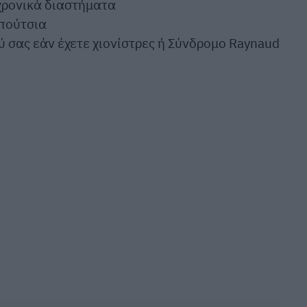
 χρονικά διαστήματα
πούτσια
 σας εάν έχετε χιονίστρες ή Σύνδρομο Raynaud