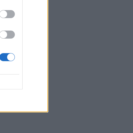
ΕΠΙΚΑΙΡΌΤΗΤΑ
05/08/2026 - 13:31
Πώς ένας άντρας μπορεί να γίνει πιο
ελκυστικός – 10 tips
ΕΥ ΖΗΝ
05/08/2026 - 12:41
Διατροφή: Προσοχή σε συμβουλές από
influencers και social media
ΕΥ ΖΗΝ
05/08/2026 - 11:51
ΕΟΦ: Ανακαλείται κτηνιατρικό φάρμακο για
την ατοπική δερματίτιδα σε σκυλιά
ΕΠΙΚΑΙΡΌΤΗΤΑ
05/08/2026 - 11:10
Έμπολα: Άρχισε η κλινική δοκιμή ενός νέου
εμβολίου της Moderna
ΦΆΡΜΑΚΟ
05/08/2026 - 10:40