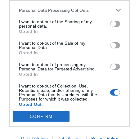
Personal Data Processing Opt Outs
I want to opt-out of the Sharing of my
personal data.
Opted In
I want to opt-out of the Sale of my
Personal Data.
Opted In
Φακοί επαφής: Το συχνό λάθος που μπορεί να
βλάψει σοβαρά την όραση
I want to opt-out of processing my
Personal Data for Targeted Advertising.
ΕΥ ΖΗΝ
04/08/2026 - 15:33
Opted In
I want to opt-out of Collection, Use,
Retention, Sale, and/or Sharing of my
Personal Data that Is Unrelated with the
Purposes for which it was collected.
Opted Out
CONFIRM
Data Deletion
Data Access
Privacy Policy