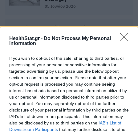
05 Ιουνίου 2026
Το νούμερο 1 σημάδι του καρκίνου
του δέρματος που πρέπει να
HealthStat.gr -
Do Not Process My Personal
γνωρίζετε
Information
04 Ιουνίου 2026
If you wish to opt-out of the sale, sharing to third parties, or
processing of your personal or sensitive information for
targeted advertising by us, please use the below opt-out
section to confirm your selection. Please note that after your
ΣΧΕΤΙΚΑ ΑΡΘΡΑ
opt-out request is processed you may continue seeing
interest-based ads based on personal information utilized by
us or personal information disclosed to third parties prior to
your opt-out. You may separately opt-out of the further
disclosure of your personal information by third parties on the
IAB’s list of downstream participants. This information may
also be disclosed by us to third parties on the
IAB’s List of
Downstream Participants
that may further disclose it to other
third parties.