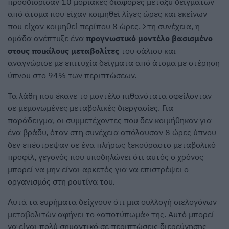
προσδιόρισαν 10 μοριακές διαφορές μεταξύ δειγμάτων
από άτομα που είχαν κοιμηθεί λίγες ώρες και εκείνων
που είχαν κοιμηθεί περίπου 8 ώρες. Στη συνέχεια, η
ομάδα ανέπτυξε ένα
προγνωστικό μοντέλο βασισμένο
στους ποικίλους μεταβολίτες
του σάλιου και
αναγνώρισε με επιτυχία δείγματα από άτομα με στέρηση
ύπνου στο 94% των περιπτώσεων.
Τα λάθη που έκανε το μοντέλο πιθανότατα οφείλονταν
σε μεμονωμένες μεταβολικές διεργασίες. Για
παράδειγμα, οι συμμετέχοντες που δεν κοιμήθηκαν για
ένα βράδυ, όταν στη συνέχεια απόλαυσαν 8 ώρες ύπνου
δεν επέστρεψαν σε ένα πλήρως ξεκούραστο μεταβολικό
προφίλ, γεγονός που υποδηλώνει ότι αυτός ο χρόνος
μπορεί να μην είναι αρκετός για να επιστρέψει ο
οργανισμός στη ρουτίνα του.
Αυτά τα ευρήματα δείχνουν ότι μια συλλογή σιελογόνων
μεταβολιτών αφήνει το «αποτύπωμά» της. Αυτό μπορεί
να είναι πολύ σημαντικό σε περιπτώσεις διερεύνησης