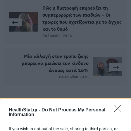
Πώς η διατροφή επηρεάζει τη
συμπεριφορά των παιδιών – Οι
τροφές που σχετίζονται με το άγχος
και το θυμό
04 Ιουνίου 2026
Μία αλλαγή στον τρόπο ζωής
μπορεί να μειώσει τον κίνδυνο
άνοιας κατά 16%
04 Ιουνίου 2026
ΣΧΕΤΙΚΑ ΑΡΘΡΑ
HealthStat.gr -
Do Not Process My Personal
Information
If you wish to opt-out of the sale, sharing to third parties, or