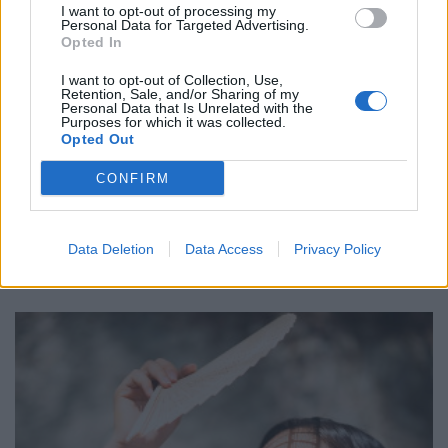
I want to opt-out of processing my
Personal Data for Targeted Advertising.
Opted In
I want to opt-out of Collection, Use,
Retention, Sale, and/or Sharing of my
Personal Data that Is Unrelated with the
Purposes for which it was collected.
Opted Out
CONFIRM
Τι μπορεί να πάθετε εάν κοιμηθείτε φορώντας
φακούς επαφής
Data Deletion
Data Access
Privacy Policy
ΕΥ ΖΗΝ
30/07/2026 - 03:46