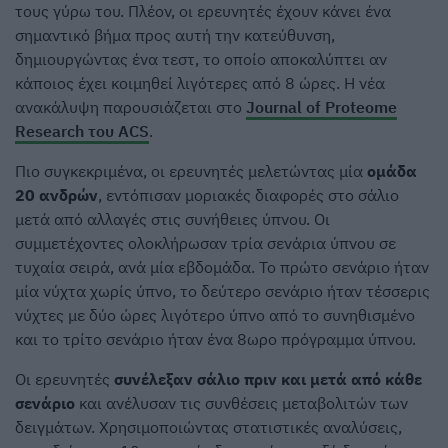
τους γύρω του. Πλέον, οι ερευνητές έχουν κάνει ένα
σημαντικό βήμα προς αυτή την κατεύθυνση,
δημιουργώντας ένα τεστ, το οποίο αποκαλύπτει αν
κάποιος έχει κοιμηθεί λιγότερες από 8 ώρες. Η νέα
ανακάλυψη παρουσιάζεται στο
Journal of Proteome
Research του ACS
.
Πιο συγκεκριμένα, οι ερευνητές μελετώντας μία
ομάδα
20 ανδρών
, εντόπισαν μοριακές διαφορές στο σάλιο
μετά από αλλαγές στις συνήθειες ύπνου. Οι
συμμετέχοντες ολοκλήρωσαν τρία σενάρια ύπνου σε
τυχαία σειρά, ανά μία εβδομάδα. Το πρώτο σενάριο ήταν
μία νύχτα χωρίς ύπνο, το δεύτερο σενάριο ήταν τέσσερις
νύχτες με δύο ώρες λιγότερο ύπνο από το συνηθισμένο
και το τρίτο σενάριο ήταν ένα 8ωρο πρόγραμμα ύπνου.
Οι ερευνητές
συνέλεξαν σάλιο πριν και μετά από κάθε
σενάριο
και ανέλυσαν τις συνθέσεις μεταβολιτών των
δειγμάτων. Χρησιμοποιώντας στατιστικές αναλύσεις,