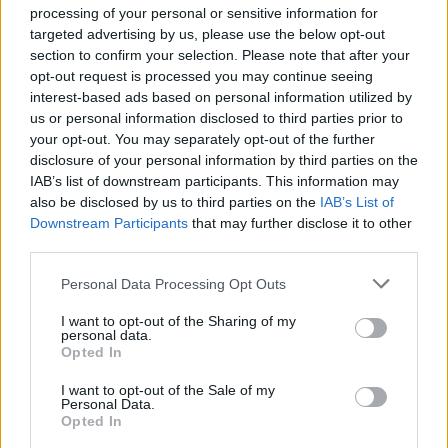
processing of your personal or sensitive information for
targeted advertising by us, please use the below opt-out
section to confirm your selection. Please note that after your
opt-out request is processed you may continue seeing
interest-based ads based on personal information utilized by
us or personal information disclosed to third parties prior to
your opt-out. You may separately opt-out of the further
disclosure of your personal information by third parties on the
IAB’s list of downstream participants. This information may
also be disclosed by us to third parties on the
IAB’s List of
Downstream Participants
that may further disclose it to other
third parties.
⁠Καύσωνας: Η ιδανική θερμοκρασία στο ντους για
Personal Data Processing Opt Outs
να δροσιστείτε πριν τον ύπνο
I want to opt-out of the Sharing of my
ΕΥ ΖΗΝ
04/08/2026 - 09:32
personal data.
Opted In
I want to opt-out of the Sale of my
Personal Data.
Opted In