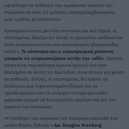
υψηλότερο σε ασθενείς που εμφάνισαν καρκίνο του
πνεύμονα σε όλες τις μελέτες, συμπεριλαμβανομένης
μιας ομάδας μη καπνιστών.
Χρησιμοποιώντας μοντέλα ποντικών και κυττάρων, οι
επιστήμονες έδειξαν ότι αυτές οι πρωτεΐνες αυξάνονταν
όταν ενεργοποιούνταν μια συγκεκριμένη φλεγμονώδης
«οδός».
Το κάπνισμα και η ατμοσφαιρική ρύπανση
μπορούν να ενεργοποιήσουν αυτήν την «οδό»
. Ωστόσο,
απαιτείται περισσότερη έρευνα προτού ένα τεστ
βασισμένο σε αυτές τις πρωτεΐνες είναι έτοιμο για χρήση
σε ασθενείς. Επίσης, οι επιστήμονες θα πρέπει να
διεξάγουν μια τυχαιοποιημένη δοκιμή για να
προσδιορίσουν εάν το υπάρχον αντιφλεγμονώδες
φάρμακο μπορεί να λειτουργήσει προληπτικά για τον
καρκίνο του πνεύμονα.
«Η πρόληψη του καρκίνου του πνεύμονα αποτελεί ένα
μείζον θέμα», δήλωσε ο
Δρ. Douglas Arenberg
,