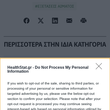
ΕΞΕΤΑΣΕΙΣ ΑΙΜΑΤΟΣ
ΠΕΡΙΣΣΟΤΕΡΑ ΣΤΗΝ ΙΔΙΑ ΚΑΤΗΓΟΡΙΑ
Μία αλλαγή στον τρόπο ζωής
μπορεί να μειώσει τον κίνδυνο
HealthStat.gr -
Do Not Process My Personal
Information
άνοιας κατά 16%
04 Ιουνίου 2026
If you wish to opt-out of the sale, sharing to third parties, or
processing of your personal or sensitive information for
targeted advertising by us, please use the below opt-out
Μέλισσες: Πόσο ευφυείς είναι; Νέα
section to confirm your selection. Please note that after your
μελέτη δίνει την απάντηση
opt-out request is processed you may continue seeing
05 Ιουνίου 2026
interest-based ads based on personal information utilized by