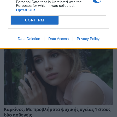
⁠Συμπληρώματα αργιρίνης: Είναι αλήθεια ότι
Personal Data that Is Unrelated with the
Purposes for which it was collected.
βοηθούν το ανοσοποιητικό να καταπολεμήσει τον
Opted Out
καρκίνο;
CONFIRM
ΜΕΛΈΤΕΣ
04/08/2026 - 18:51
Data Deletion
Data Access
Privacy Policy
Καρκίνος: Με προβλήματα ψυχικής υγείας 1 στους
δύο ασθενείς