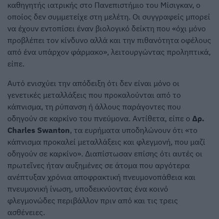
καθηγητής ιατρικής στο Πανεπιστήμιο του Μίσιγκαν, ο
οποίος δεν συμμετείχε στη μελέτη. Οι συγγραφείς μπορεί
να έχουν εντοπίσει έναν βιολογικό δείκτη που «όχι μόνο
προβλέπει τον κίνδυνο αλλά και την πιθανότητα οφέλους
από ένα υπάρχον φάρμακο», λειτουργώντας προληπτικά,
είπε.
Αυτό ενισχύει την απόδειξη ότι δεν είναι μόνο οι
γενετικές μεταλλάξεις που προκαλούνται από το
κάπνισμα, τη ρύπανση ή άλλους παράγοντες που
οδηγούν σε καρκίνο του πνεύμονα. Αντίθετα, είπε ο
Δρ.
Charles Swanton
, τα ευρήματα υποδηλώνουν ότι «το
κάπνισμα προκαλεί μεταλλάξεις και φλεγμονή, που μαζί
οδηγούν σε καρκίνο». Διαπίστωσαν επίσης ότι αυτές οι
πρωτεΐνες ήταν αυξημένες σε άτομα που αργότερα
ανέπτυξαν χρόνια αποφρακτική πνευμονοπάθεια και
πνευμονική ίνωση, υποδεικνύοντας ένα κοινό
φλεγμονώδες περιβάλλον πριν από και τις τρεις
ασθένειες.