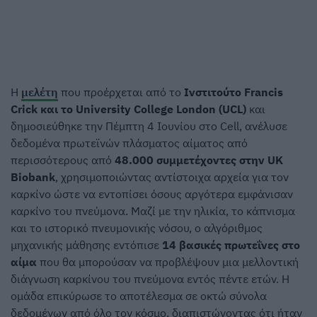
Η
μελέτη
που προέρχεται από το
Ινστιτούτο Francis
Crick και το University College London (UCL)
και
δημοσιεύθηκε την Πέμπτη 4 Ιουνίου στο Cell, ανέλυσε
δεδομένα πρωτεϊνών πλάσματος αίματος από
περισσότερους από
48.000 συμμετέχοντες στην UK
Biobank
, χρησιμοποιώντας αντίστοιχα αρχεία για τον
καρκίνο ώστε να εντοπίσει όσους αργότερα εμφάνισαν
καρκίνο του πνεύμονα. Μαζί με την ηλικία, το κάπνισμα
και το ιστορικό πνευμονικής νόσου, ο αλγόριθμος
μηχανικής μάθησης εντόπισε
14 βασικές πρωτεΐνες στο
αίμα
που θα μπορούσαν να προβλέψουν μια μελλοντική
διάγνωση καρκίνου του πνεύμονα εντός πέντε ετών. Η
ομάδα επικύρωσε το αποτέλεσμα σε οκτώ σύνολα
δεδομένων από όλο τον κόσμο, διαπιστώνοντας ότι ήταν