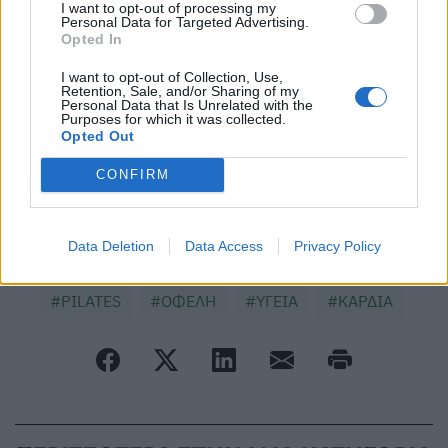
Οι δραστηριότητες που μπορεί
I want to opt-out of processing my
Personal Data for Targeted Advertising.
να βοηθούν το σώμα να γερνά
Opted In
πιο αργά
I want to opt-out of Collection, Use,
Retention, Sale, and/or Sharing of my
Πόσο καιρό πρέπει να κάνετε
Personal Data that Is Unrelated with the
Pilates για να δείτε
Purposes for which it was collected.
αποτελέσματα
Opted Out
CONFIRM
Πρόσθεσε το
HealthStat
στα αγαπημένα σου στη
Google
Data Deletion
Data Access
Privacy Policy
PILATES
ΟΦΕΛΗ
ΥΓΕΙΑ
ΚΑΡΔΙΑ