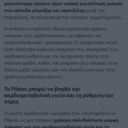
μεγαλύτερης ηλικίας είχαν επίσης μεγαλύτερη μείωση
στα επίπεδα γλυκόζης και κορτιζόλης
μετά την
παρέμβαση, σε σύγκριση με τις νεότερες συμμετέχουσες.
Η ανάλυση συσχέτισης έδειξε σημαντικές σχέσεις
ανάμεσα στις καρδιαγγειακές, μεταβολικές και
νευροενδοκρινικές προσαρμογές. Οι συσχετίσεις αυτές
ήταν ιδιαίτερα εμφανείς ανάμεσα στις αποκρίσεις του
καρδιακού ρυθμού και της αρτηριακής πίεσης στη
νεότερη ομάδα, καθώς και ανάμεσα στις αλλαγές στον
δείκτη μάζας σώματος και στη γλυκόζη νηστείας στην
ομάδα μεγαλύτερης ηλικίας.
Το Pilates μπορεί να βοηθά την
καρδιομεταβολική υγεία και τη ρύθμιση του
στρες
Η μελέτη αναδεικνύει ευρήματα που υποστηρίζουν το
Pilates ως μια πιθανώς
χρήσιμη πολυδιάστατη μορφή
άσκησης για την καρδιομεταβολική υγεία και τη