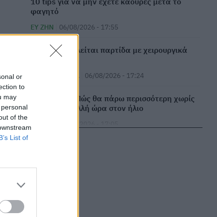
10 tips για να μην έχετε καούρες μετά το
φαγητό
ΕΥ ΖΗΝ
06/08/2026 - 17:55
ΕΟΦ: Ανακαλείται παρτίδα με χειρουργικά
γάντια
ΕΠΙΚΑΙΡΌΤΗΤΑ
06/08/2026 - 17:24
sonal or
ection to
ou may
Βιταμίνη D: Πώς θα πάρω περισσότερη χωρίς
 personal
να κάτσω πολλή ώρα στον ήλιο
out of the
ΕΥ ΖΗΝ
06/08/2026 - 17:05
 downstream
B’s List of
Πανεπιστήμιο Πάτρας: 168 αιτήσεις από 23
χώρες για το νέο αγγλόφωνο πρόγραμμα
Ιατρικής
ΕΠΙΚΑΙΡΌΤΗΤΑ
06/08/2026 - 16:54
Παιδιά και πισίνα: Όλα όσα πρέπει να
γνωρίζετε για την ασφάλειά τους