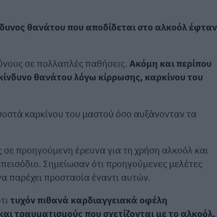
νδυνος θανάτου που αποδίδεται στο αλκοόλ έφτα
ύνους σε πολλαπλές παθήσεις.
Ακόμη και περίπου
κίνδυνο θανάτου λόγω κίρρωσης, καρκίνου του
σοστά καρκίνου του μαστού όσο αυξάνονταν τα
 σε προηγούμενη έρευνα για τη χρήση αλκοόλ και
επεισόδιο. Σημείωσαν ότι προηγούμενες μελέτες
 να παρέχει προστασία έναντι αυτών.
ότι
τυχόν πιθανά καρδιαγγειακά οφέλη
αι τραυματισμούς που σχετίζονται με το αλκοόλ.