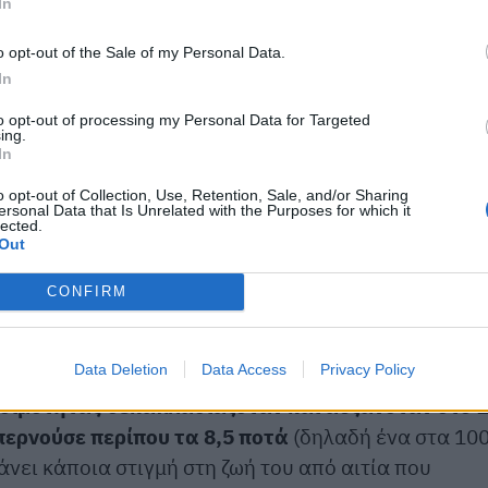
In
τητας με περισσότερα ποτά την εβδομάδα
o opt-out of the Sale of my Personal Data.
In
όπισαν ένα μοτίβο ανάμεσα στην εβδομαδιαία
to opt-out of processing my Personal Data for Targeted
ο θνησιμότητας.
ing.
In
αποδίδεται στο αλκοόλ αυξανόταν όσο αυξανόταν
o opt-out of Collection, Use, Retention, Sale, and/or Sharing
ersonal Data that Is Unrelated with the Purposes for which it
lected.
Out
 την εβδομάδα συνδεόταν με διά βίου κίνδυνο
ν 1 προς 1.000.
CONFIRM
ωση αλκοόλ ξεπερνούσε τα 7 ποτά την εβδομάδα, μ
Data Deletion
Data Access
Privacy Policy
Today να αναφέρει ότι προτεινόμενο όριο είναι τα 
ησιμότητας δεκαπλασιαζόταν και αυξανόταν στο 1
ερνούσε περίπου τα 8,5 ποτά
(δηλαδή ένα στα 10
νει κάποια στιγμή στη ζωή του από αιτία που