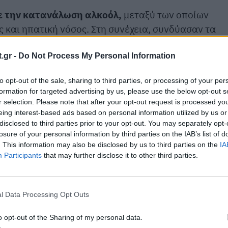
με την κατανάλωση αλκοόλ,
μεταξύ των οποίων
 και ηπατική νόσος. Στη συνέχεια, συνδύασαν τα
νται με το αλκοόλ με εθνικά στατιστικά στοιχεία
ιμότητας που συνδέεται με διαφορετικά επίπεδα
.gr -
Do Not Process My Personal Information
to opt-out of the sale, sharing to third parties, or processing of your per
formation for targeted advertising by us, please use the below opt-out s
r selection. Please note that after your opt-out request is processed y
eing interest-based ads based on personal information utilized by us or
disclosed to third parties prior to your opt-out. You may separately opt-
losure of your personal information by third parties on the IAB’s list of
. This information may also be disclosed by us to third parties on the
IA
Participants
that may further disclose it to other third parties.
l Data Processing Opt Outs
o opt-out of the Sharing of my personal data.