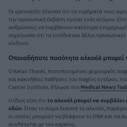
Οι ερευνητές τόνισαν ότι τα ευρήματά τους αφ
την προσωπική έκβαση υγείας ενός ατόμου. Ελπ
ανθρώπους να λαμβάνουν καλύτερα ενημερωμέν
σημείωσαν ότι τα γονίδια και άλλοι προσωπικο
κίνδυνο.
Οποιαδήποτε ποσότητα αλκοόλ μπορεί ν
Ο Ketan Thanki, πιστοποιημένος χειρουργός παχ
και κακοήθεις παθήσεις του παχέος εντέρου, το
Cancer Institute, δήλωσε στο
Medical News Tod
Ο ίδιος είπε ότι
το αλκοόλ μπορεί να συμβάλει
οδών
. Όταν το σώμα διασπά το αλκοόλ, παράγει
οι οποίες μπορούν να βλάψουν το DNA και να 
συνδέονται με τον καρκίνο.