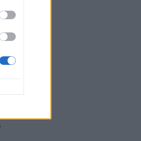
ΕΠΙΚΑΙΡΌΤΗΤΑ
06/08/2026 - 16:03
Ευρεία σύσκεψη στον ΕΟΦ για τις ελλείψεις
φαρμάκων
ΕΠΙΚΑΙΡΌΤΗΤΑ
06/08/2026 - 15:25
 η
Κραγιόν και προϊόντα χειλιών: Κενά στην
ασφάλεια κρύβουν κινδύνους για την υγεία
ΜΕΛΈΤΕΣ
06/08/2026 - 15:01
Νηστεία Δεκαπενταύγουστου: Γιατί σήμερα 6
Αυγούστου τρώμε μόνο ψάρι
ε
ΕΠΙΚΑΙΡΌΤΗΤΑ
06/08/2026 - 14:32
7
Γρίπη: Εγκρίθηκε το πρώτο εμβόλιο mRNA από
τον FDA
0
ΦΆΡΜΑΚΟ
06/08/2026 - 13:38