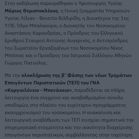
Στην εκδήλωση παρευρέθηκαν ο Υφυπουργός Υγείας
Μάριος Θεμιστοκλέους
, η Γενική Γραμματέα Υπηρεσιών
Υγείας Λίλιαν - Βενετία Βιλδιρίδη, η Διοικήτρια της 1ης
Υ.ΠΕ. Όλγα Μπαλαούρα, ο Διοικητής του Νοσοκομείου
Αναστάσιος Καρανδρέας, ο Πρόεδρος του Ελληνικού
Ερυθρού Σταυρού Αντώνης Αυγερινός, ο Αντιπρόεδρος
του Σωματείου Εργαζομένων του Νοσοκομείου Νίκος
Μπέσιας και ο Πρόεδρος του Ιατρικού Συλλόγου Αθηνών
Γιώργος Πατούλης.
Με την
ολοκλήρωση της β’ Φάσης των νέων Τμημάτων
Επειγόντων Περιστατικών (ΤΕΠ) του ΓΝΑ
«Κοργιαλένειο - Μπενάκειο»
, παραδίδεται σε πλήρη
λειτουργία ένα σύγχρονο και αναβαθμισμένο σύνολο
υποδομών, στο πλαίσιο του ευρύτερου προγράμματος
εκσυγχρονισμού του νοσοκομείου. Η ανακαίνιση και
λειτουργική αναβάθμιση των ΤΕΠ ενισχύει σημαντικά την
επιχειρησιακή ετοιμότητα και την ικανότητα διαχείρισης
επειγόντων περιστατικών, συμβάλλοντας στην ταχύτερη