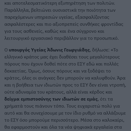
και αποτελεσματικότερη εξυπηρέτηση των πολιτών.
Παράλληλα, βελτιώνει ουσιαστικά την ποιότητα των
παρεχόμενων υπηρεσιών υγείας, εξασφαλίζοντας
ασφαλέστερες και πιο αξιοπρεπείς συνθήκες φροντίδας
για τους ασθενείς, καθώς και ένα σύγχρονο και
λειτουργικό εργασιακό περιβάλλον για το προσωπικό.
O
υπουργός Υγείας Άδωνις Γεωργιάδης
, δήλωσε: «Το
ελληνικό κράτος μας έχει διαθέσει τους μεγαλύτερους
πόρους που έχουν δοθεί πότε στο ΕΣΥ εδώ και πολλές
δεκαετίας. Όμως, όσους πόρους και να ξοδέψει το
κράτος, όλες οι ανάγκες δεν μπορούν να καλυφθούν. Άρα
και η βοήθεια των ιδιωτών προς το ΕΣΥ δεν είναι ντροπή,
ούτε αδυναμία του κράτους, αλλά είναι κέρδος και
δείγμα εμπιστοσύνης των ιδιωτών σε εμάς
, ότι τα
χρήματά τους πιάνουν τόπο. Τους ευχαριστώ πολύ για
αυτό και θα συνεχίσουμε με τον ίδιο ρυθμό να αλλάζουμε
το ΕΣΥ όσο μπορούμε περισσότερο. Μέσα στο καλοκαίρι,
θα εφαρμοστούν και όλα τα νέα ψηφιακά εργαλεία στα