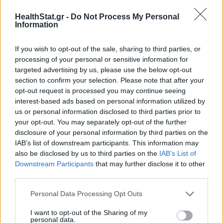
HealthStat.gr -
Do Not Process My Personal
ΑΔΩΝΙΣ ΓΕΩΡΓΙΑΔΗΣ
Information
If you wish to opt-out of the sale, sharing to third parties, or
processing of your personal or sensitive information for
targeted advertising by us, please use the below opt-out
section to confirm your selection. Please note that after your
opt-out request is processed you may continue seeing
ΠΕΡΙΣΣΟΤΕΡΑ ΣΤΗΝ ΙΔΙΑ ΚΑΤΗΓΟΡΙΑ
interest-based ads based on personal information utilized by
us or personal information disclosed to third parties prior to
your opt-out. You may separately opt-out of the further
Διήμερη περιοδεία Άδωνι
disclosure of your personal information by third parties on the
IAB’s list of downstream participants. This information may
Γεωργιάδη σε Καστοριά και
also be disclosed by us to third parties on the
IAB’s List of
Κατερίνη
Downstream Participants
that may further disclose it to other
08 Ιουνίου 2026
third parties.
Personal Data Processing Opt Outs
Μάριος Θεμιστοκλέους: «Στις 3
I want to opt-out of the Sharing of my
ώρες και 40 λεπτά ο μέσος χρόνος
personal data.