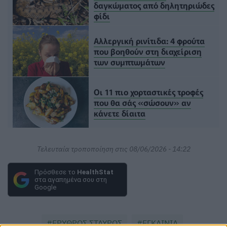
δαγκώματος από δηλητηριώδες
φίδι
Αλλεργική ρινίτιδα: 4 φρούτα
που βοηθούν στη διαχείριση
των συμπτωμάτων
Οι 11 πιο χορταστικές τροφές
που θα σάς «σώσουν» αν
κάνετε δίαιτα
Τελευταία τροποποίηση στις 08/06/2026 - 14:22
Πρόσθεσε το
HealthStat
στα αγαπημένα σου στη
Google
ΕΡΥΘΡΟΣ ΣΤΑΥΡΟΣ
ΕΓΚΑΙΝΙΑ