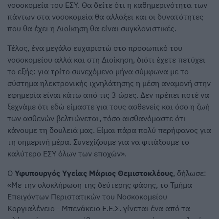
νοσοκομεία του ΕΣΥ. Θα δείτε ότι η καθημερινότητα των
πάντων στα νοσοκομεία θα αλλάξει και οι δυνατότητες
που θα έχει η Διοίκηση θα είναι συγκλονιστικές.
Τέλος, ένα μεγάλο ευχαριστώ στο προσωπικό του
νοσοκομείου αλλά και στη Διοίκηση, διότι έχετε πετύχει
το εξής: για τρίτο συνεχόμενο μήνα σύμφωνα με το
σύστημα ηλεκτρονικής ιχνηλάτησης η μέση αναμονή στην
εφημερία είναι κάτω από τις 3 ώρες. Δεν πρέπει ποτέ να
ξεχνάμε ότι εδώ είμαστε για τους ασθενείς και όσο η ζωή
των ασθενών βελτιώνεται, τόσο αισθανόμαστε ότι
κάνουμε τη δουλειά μας. Είμαι πάρα πολύ περήφανος για
τη σημερινή μέρα. Συνεχίζουμε για να φτιάξουμε το
καλύτερο ΕΣΥ όλων των εποχών».
Ο
Υφυπουργός Υγείας Μάριος Θεμιστοκλέους
, δήλωσε:
«Με την ολοκλήρωση της δεύτερης φάσης, το Τμήμα
Επειγόντων Περιστατικών του Νοσκοκομείου
Κοργιαλένειο - Μπενάκειο Ε.Ε.Σ. γίνεται ένα από τα