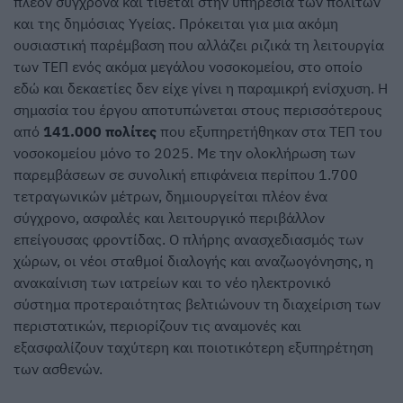
πλέον σύγχρονα και τίθεται στην υπηρεσία των πολιτών
και της δημόσιας Υγείας. Πρόκειται για μια ακόμη
ουσιαστική παρέμβαση που αλλάζει ριζικά τη λειτουργία
των ΤΕΠ ενός ακόμα μεγάλου νοσοκομείου, στο οποίο
εδώ και δεκαετίες δεν είχε γίνει η παραμικρή ενίσχυση. Η
σημασία του έργου αποτυπώνεται στους περισσότερους
από
141.000 πολίτες
που εξυπηρετήθηκαν στα ΤΕΠ του
νοσοκομείου μόνο το 2025. Με την ολοκλήρωση των
παρεμβάσεων σε συνολική επιφάνεια περίπου 1.700
τετραγωνικών μέτρων, δημιουργείται πλέον ένα
σύγχρονο, ασφαλές και λειτουργικό περιβάλλον
επείγουσας φροντίδας. Ο πλήρης ανασχεδιασμός των
χώρων, οι νέοι σταθμοί διαλογής και αναζωογόνησης, η
ανακαίνιση των ιατρείων και το νέο ηλεκτρονικό
σύστημα προτεραιότητας βελτιώνουν τη διαχείριση των
περιστατικών, περιορίζουν τις αναμονές και
εξασφαλίζουν ταχύτερη και ποιοτικότερη εξυπηρέτηση
των ασθενών.