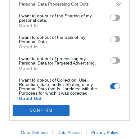
Personal Data Processing Opt Outs
λεπτά για να αποφύγετε τη μούχλα στο
μπάνιο
I want to opt-out of the Sharing of my
personal data.
Opted In
ΕΥ ΖΗΝ
25/05/2026 - 14:50
I want to opt-out of the Sale of my
Personal Data.
Opted In
I want to opt-out of processing my
Personal Data for Targeted Advertising.
Opted In
I want to opt-out of Collection, Use,
Retention, Sale, and/or Sharing of my
Personal Data that Is Unrelated with the
Purposes for which it was collected.
Opted Out
CONFIRM
Data Deletion
Data Access
Privacy Policy
Ειδικοί απαντούν: Πρέπει να πλένετε τα