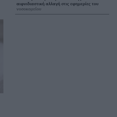
αιφνιδιαστική αλλαγή στις εφημερίες του
νοσοκομείου
ΕΠΙΚΑΙΡΌΤΗΤΑ
07/08/2026 - 14:45
Βασιλακόπουλος για ιό Δυτικού Νείλου: Στο
«κόκκινο» η Αττική – Τι να προσέχουμε
ΕΠΙΚΑΙΡΌΤΗΤΑ
07/08/2026 - 14:19
Γυροειδής αλωπεκία: Αυστηρές συστάσεις από
ΕΟΦ και EMA για γνωστό φάρμακο – Οι
πιθανοί κίνδυνοι
ΦΆΡΜΑΚΟ
07/08/2026 - 13:06
Νηστεία Δεκαπενταύγουστου: Δύο συνταγές
για λαχταριστά νηστίσιμα γλυκά
ΕΥ ΖΗΝ
07/08/2026 - 12:33
Κυκλοσπορίαση: Ποια φρούτα και λαχανικά