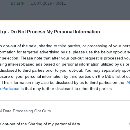
ΕΥ ΖΗΝ
13/07/2026 - 06:11
.gr -
Do Not Process My Personal Information
to opt-out of the sale, sharing to third parties, or processing of your per
formation for targeted advertising by us, please use the below opt-out s
r selection. Please note that after your opt-out request is processed y
eing interest-based ads based on personal information utilized by us or
disclosed to third parties prior to your opt-out. You may separately opt-
losure of your personal information by third parties on the IAB’s list of
. This information may also be disclosed by us to third parties on the
IA
Participants
that may further disclose it to other third parties.
l Data Processing Opt Outs
Πρακτικό εβδομαδιαίο πλάνο διατροφή
πλούσιο σε πρωτεΐνη για γυναίκες με
o opt-out of the Sharing of my personal data.