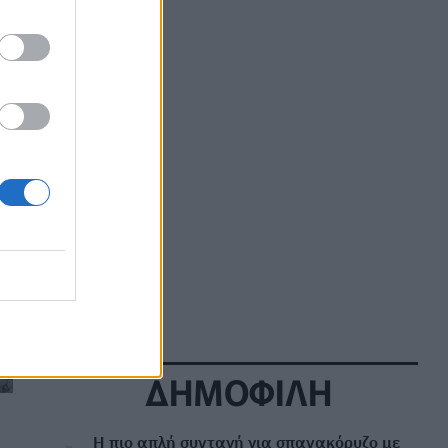
ΕΥ ΖΗΝ
07/08/2026 - 08:20
Οι δύο ασκήσεις Pilates που δεν πρέπει να
παραλείψετε αν είστε αρχάριοι
ΕΥ ΖΗΝ
07/08/2026 - 06:44
Παγκόσμια Ημέρα Μπίρας: Σε ποιες
περιπτώσεις κάνει καλό στην υγεία
ΕΠΙΚΑΙΡΌΤΗΤΑ
07/08/2026 - 06:28
⁠Η ψυχολογία λέει πως οι φιλίες που
επιβιώνουν στη δεκαετία των 50 έχουν ένα
κοινό χαρακτηριστικό
ΕΠΙΚΑΙΡΌΤΗΤΑ
07/08/2026 - 06:11
ΔΗΜΟΦΙΛΗ
Απίστευτο κι όμως... ελληνικό: Πρωταθλητές
στους τομογράφους, ουραγοί στην αξιοποίηση
ΜΕΛΈΤΕΣ
07/08/2026 - 06:00
Η πιο απλή συνταγή για σπανακόρυζο με