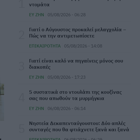
ντομάτα
Τι θα συμβεί στο σώμα σας εάν κοιμάστε μόνο
ΕΥ ΖΗΝ
05/08/2026 - 06:28
6 ώρες κάθε βράδυ
ΕΠΙΚΑΙΡΌΤΗΤΑ
06/08/2026 - 19:36
Γιατί ο Αύγουστος προκαλεί μελαγχολία –
Πώς να την αντιμετωπίσετε
Τα δέντρα που προστατεύουν τα σπίτια από
ΕΠΙΚΑΙΡΌΤΗΤΑ
05/08/2026 - 14:08
τις φωτιές
ΕΠΙΚΑΙΡΌΤΗΤΑ
06/08/2026 - 18:51
Γιατί είναι καλό να πηγαίνεις μόνος σου
διακοπές
10 tips για να μην έχετε καούρες μετά το
ΕΥ ΖΗΝ
05/08/2026 - 17:23
φαγητό
ΕΥ ΖΗΝ
06/08/2026 - 17:55
⁠5 συστατικά στο ντουλάπι της κουζίνας
σας που απωθούν τα μυρμήγκια
ΕΟΦ: Ανακαλείται παρτίδα με χειρουργικά
ΕΥ ΖΗΝ
06/08/2026 - 06:14
γάντια
ΕΠΙΚΑΙΡΌΤΗΤΑ
06/08/2026 - 17:24
Νηστεία Δεκαπενταύγουστου: Δύο απλές
συνταγές που θα φτιάχνετε ξανά και ξανά
Βιταμίνη D: Πώς θα πάρω περισσότερη χωρίς
ν
ΕΠΙΚΑΙΡΌΤΗΤΑ
06/08/2026 - 06:29