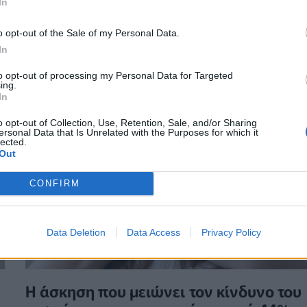
έντονη καθημερινότητα
In
o opt-out of the Sale of my Personal Data.
ΕΥ ΖΗΝ
26/07/2026 - 08:07
In
to opt-out of processing my Personal Data for Targeted
ing.
In
o opt-out of Collection, Use, Retention, Sale, and/or Sharing
ersonal Data that Is Unrelated with the Purposes for which it
lected.
Out
CONFIRM
Data Deletion
Data Access
Privacy Policy
Η άσκηση που μειώνει τον κίνδυνο του