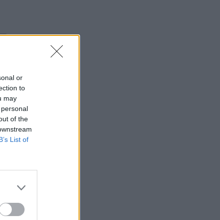
είναι «επικίνδυνα» εκτός από το μαρούλι –
Ανησυχία στις ΗΠΑ
ΕΠΙΚΑΙΡΌΤΗΤΑ
07/08/2026 - 11:27
Καρδιοπαθείς και καλοκαίρι: 8 συμβουλές για
ασφαλείς διακοπές
sonal or
ΕΥ ΖΗΝ
07/08/2026 - 10:47
ection to
ou may
Πονοκέφαλος το καλοκαίρι: Που οφείλεται –
 personal
Πώς να τον αντιμετωπίσετε χωρίς φάρμακα
out of the
ΕΥ ΖΗΝ
07/08/2026 - 10:30
 downstream
B’s List of
Πώς ο Matt Damon απέκτησε το σώμα του για
την ταινία «The Odyssey»
ΕΥ ΖΗΝ
07/08/2026 - 09:30
ς
Σκωτσέζικα αυγά: Μία διαφορετική συνταγή
για όσους αγαπούν τα αυγά