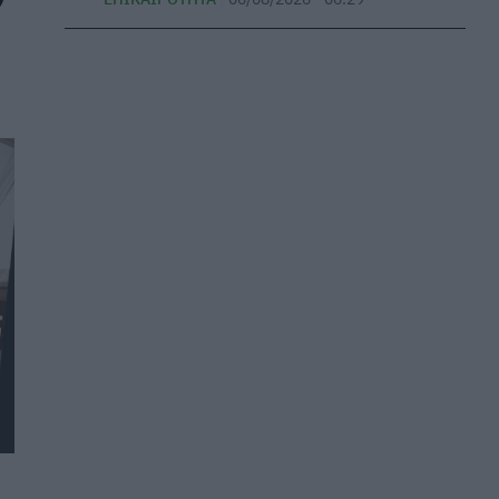
να κάτσω πολλή ώρα στον ήλιο
ΕΥ ΖΗΝ
06/08/2026 - 17:05
Πανεπιστήμιο Πάτρας: 168 αιτήσεις από 23
χώρες για το νέο αγγλόφωνο πρόγραμμα
Ιατρικής
ΕΠΙΚΑΙΡΌΤΗΤΑ
06/08/2026 - 16:54
Παιδιά και πισίνα: Όλα όσα πρέπει να
γνωρίζετε για την ασφάλειά τους
ΕΠΙΚΑΙΡΌΤΗΤΑ
06/08/2026 - 16:03
Ευρεία σύσκεψη στον ΕΟΦ για τις ελλείψεις
φαρμάκων
ΕΠΙΚΑΙΡΌΤΗΤΑ
06/08/2026 - 15:25
Κραγιόν και προϊόντα χειλιών: Κενά στην
ασφάλεια κρύβουν κινδύνους για την υγεία