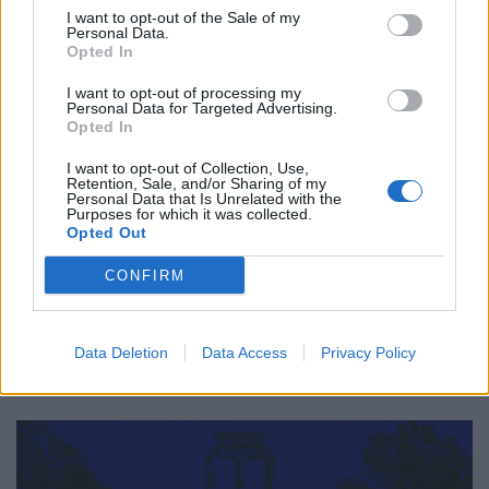
I want to opt-out of the Sale of my
Personal Data.
Opted In
I want to opt-out of processing my
Personal Data for Targeted Advertising.
Opted In
I want to opt-out of Collection, Use,
Retention, Sale, and/or Sharing of my
Personal Data that Is Unrelated with the
Purposes for which it was collected.
Opted Out
CONFIRM
Πανελλήνιος Σύλλογος Επισκεπτών Υγείας: Τα
εμβόλια σώζουν 6 ζωές ανά λεπτό
Data Deletion
Data Access
Privacy Policy
ΕΠΙΚΑΙΡΌΤΗΤΑ
21/04/2026 - 15:53