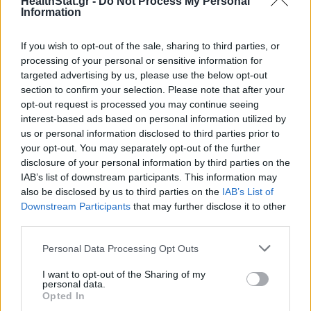
HealthStat.gr -
Do Not Process My Personal
Information
If you wish to opt-out of the sale, sharing to third parties, or
processing of your personal or sensitive information for
targeted advertising by us, please use the below opt-out
section to confirm your selection. Please note that after your
opt-out request is processed you may continue seeing
interest-based ads based on personal information utilized by
us or personal information disclosed to third parties prior to
your opt-out. You may separately opt-out of the further
disclosure of your personal information by third parties on the
IAB’s list of downstream participants. This information may
CDC: «Μπλόκαρε» μελέτη για την
also be disclosed by us to third parties on the
IAB’s List of
αποτελεσματικότητα των εμβολίων κατά της
Downstream Participants
that may further disclose it to other
Covid-19
third parties.
ΕΠΙΚΑΙΡΌΤΗΤΑ
23/04/2026 - 11:11
Personal Data Processing Opt Outs
I want to opt-out of the Sharing of my
personal data.
Opted In