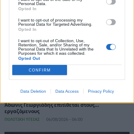
Personal Data.
ΣΧΕΤΙΚΑ ΑΡΘΡΑ
Opted In
I want to opt-out of processing my
Personal Data for Targeted Advertising.
Opted In
I want to opt-out of Collection, Use,
Retention, Sale, and/or Sharing of my
Personal Data that Is Unrelated with the
Purposes for which it was collected.
Opted Out
CONFIRM
Data Deletion
Data Access
Privacy Policy
Κατέρρευσε οροφή ανακαινισμένου ΤΕΠ και ο
Άδωνις Γεωργιάδης επιτίθεται στους...
εργαζόμενους
ΠΟΛΙΤΙΚΉ ΥΓΕΊΑΣ
06/08/2026 - 06:00