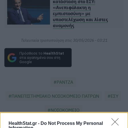
κατάσταση στο ΕΣΥ:
«Ανεπιφύλακτη η
εμπιστοσύνη» με
υποστελέχωση και λίστες
αναμονής
Τελευταία τροποποίηση στις 30/05/2026 - 03:21
Πρόσθεσε το
HealthStat
στα αγαπημένα σου στη
Google
ΡΑΝΤΖΑ
ΠΑΝΕΠΙΣΤΗΜΙΑΚΟ ΝΟΣΟΚΟΜΕΙΟ ΠΑΤΡΩΝ
ΕΣΥ
ΝΟΣΟΚΟΜΕΙΟ
HealthStat.gr -
Do Not Process My Personal
Information