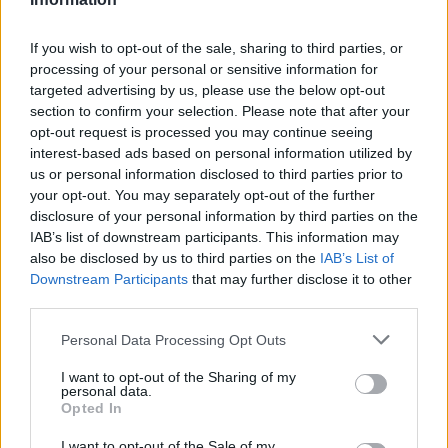
If you wish to opt-out of the sale, sharing to third parties, or
processing of your personal or sensitive information for
ΠΕΡΙΣΣΟΤΕΡΑ ΣΤΗΝ ΙΔΙΑ ΚΑΤΗΓΟΡΙΑ
targeted advertising by us, please use the below opt-out
section to confirm your selection. Please note that after your
opt-out request is processed you may continue seeing
interest-based ads based on personal information utilized by
ΠΓΝ «Αττικόν»: Με επιτυχία
us or personal information disclosed to third parties prior to
πραγματοποιήθηκε το σεμινάριο
your opt-out. You may separately opt-out of the further
επείγουσας κρικοθυρεοειδοτομής
disclosure of your personal information by third parties on the
29 Μαϊος 2026
IAB’s list of downstream participants. This information may
also be disclosed by us to third parties on the
IAB’s List of
Downstream Participants
that may further disclose it to other
third parties.
Αμισθί υπηρεσίες στο ΕΣΥ και
απλήρωτη εργασία στον ΕΟΔΥ
Personal Data Processing Opt Outs
02 Ιουνίου 2026
I want to opt-out of the Sharing of my
personal data.
Opted In
I want to opt-out of the Sale of my