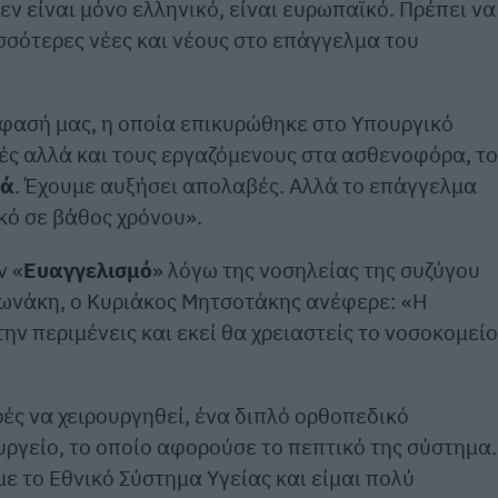
εν είναι μόνο ελληνικό, είναι ευρωπαϊκό. Πρέπει να
σότερες νέες και νέους στο επάγγελμα του
φασή μας, η οποία επικυρώθηκε στο Υπουργικό
ές αλλά και τους εργαζόμενους στα ασθενοφόρα, τ
νά
. Έχουμε αυξήσει απολαβές. Αλλά το επάγγελμα
ικό σε βάθος χρόνου».
ν «
Ευαγγελισμό
» λόγω της νοσηλείας της συζύγου
λωνάκη, ο Κυριάκος Μητσοτάκης ανέφερε: «Η
ην περιμένεις και εκεί θα χρειαστείς το νοσοκομείο
ρές να χειρουργηθεί, ένα διπλό ορθοπεδικό
υργείο, το οποίο αφορούσε το πεπτικό της σύστημα.
ε το Εθνικό Σύστημα Υγείας και είμαι πολύ