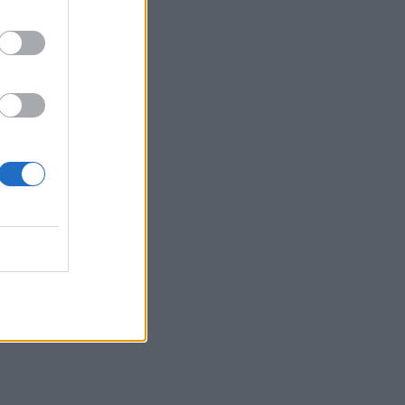
Νηστεία Δεκαπενταύγουστου: Γιατί σήμερα 6
Αυγούστου τρώμε μόνο ψάρι
ΕΠΙΚΑΙΡΌΤΗΤΑ
06/08/2026 - 14:32
Γρίπη: Εγκρίθηκε το πρώτο εμβόλιο mRNA από
τον FDA
ΦΆΡΜΑΚΟ
06/08/2026 - 13:38
Άνοια: Τι να προσέξετε μεταξύ 45 και 65 ετών
για να κερδίσετε επιπλέον 13 χρόνια χωρίς τη
νόσο
ς
ΜΕΛΈΤΕΣ
06/08/2026 - 12:25
Ιός Δυτικού Νείλου: 9 νέα κρούσματα στην
Αττική - Ποιοι δήμοι είναι στο «κόκκινο»
ΕΠΙΚΑΙΡΌΤΗΤΑ
06/08/2026 - 10:37