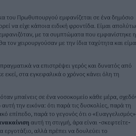
ίκα του Πρωθυπουργού εμφανίζεται σε ένα δημόσιο
ρεί να είχε κάποια ειδική φροντίδα. Είμαι απολύτω
 εμφανιζόταν, με τα συμπτώματα που εμφανίστηκε η
α τον χειρουργούσαν με την ίδια ταχύτητα και είμα
ι πραγματικά να επιστρέψει γερός και δυνατός από
 εκεί, στα εγκεφαλικά ο χρόνος κάνει όλη τη
.
 όταν μπαίνεις σε ένα νοσοκομείο κάθε μέρα, σχεδό
αυτή την εικόνα: ότι παρά τις δυσκολίες, παρά τη
ιακό επίπεδο, παρά το γεγονός ότι ο «Ευαγγελισμός»
ανακαίνιση
αυτή τη στιγμή, άρα είναι -σκεφτείτε-
α εργοτάξιο, αλλά πρέπει να δουλεύει το