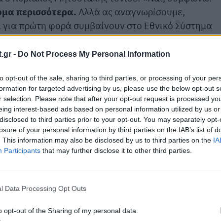
κόμα περισσότερα.
Αλλά ας αναγνωρίσουμε,
ότι για πρώτη φορά συμβαίνουν στο Εθνικό Σύστημα
ν γίνει αναγνωρίζονται από τους ασθενείς ως πολύ
.gr -
Do Not Process My Personal Information
οροϊδευόμαστε, εφημερία στον κόσμο που δεν θα
to opt-out of the sale, sharing to third parties, or processing of your per
 πουθενά. Τι πρέπει να γίνει; Να προτεραιοποιήσεις
formation for targeted advertising by us, please use the below opt-out s
r selection. Please note that after your opt-out request is processed y
ρεις μετά, μέσα στην πορεία των ιατρικών πράξεων
eing interest-based ads based on personal information utilized by us or
μα, πού τελικά θα καταλήξεις και αν αισθάνεσαι ότι
disclosed to third parties prior to your opt-out. You may separately opt-
α του σεβασμού και της αξιοπρέπειας του ασθενούς
losure of your personal information by third parties on the IAB’s list of
. This information may also be disclosed by us to third parties on the
IA
Participants
that may further disclose it to other third parties.
l Data Processing Opt Outs
o opt-out of the Sharing of my personal data.