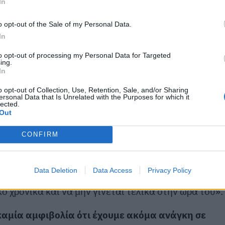
In
o opt-out of the Sale of my Personal Data.
In
to opt-out of processing my Personal Data for Targeted
ing.
In
o opt-out of Collection, Use, Retention, Sale, and/or Sharing
 διευκρίνισε: «
Αναφερθήκατε στα χειρουργεία.
ersonal Data that Is Unrelated with the Purposes for which it
lected.
ργεία, όμως, τα απογευματινά χειρουργεία
Out
πάνω από 20.000.
CONFIRM
ωτικό τομέα, για μία σειρά από επεμβάσεις, οι οποίε
 αποσυμφορήσουν τις μεγάλες λίστες αναμονών. Και
Data Deletion
Data Access
Privacy Policy
τα, δεν νομίζω ότι υπάρχει έκτακτο χειρουργείο ή
ό χρονικά και να μην γίνεται τελικά στην ώρα του».
 καμία αμφιβολία ότι έχουμε ακόμα ανάγκη σε