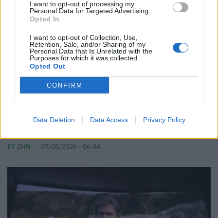
I want to opt-out of processing my
Personal Data for Targeted Advertising.
Opted In
I want to opt-out of Collection, Use,
Retention, Sale, and/or Sharing of my
Personal Data that Is Unrelated with the
Purposes for which it was collected.
Opted Out
CONFIRM
Data Deletion
Data Access
Privacy Policy
Οι δύο ασκήσεις Pilates που δεν πρέπει να
παραλείψετε αν είστε αρχάριοι
ΕΥ ΖΗΝ
07/08/2026 - 06:44