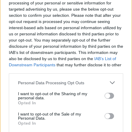
processing of your personal or sensitive information for
targeted advertising by us, please use the below opt-out
section to confirm your selection. Please note that after your
Σύνδρομο καρπιαίου σωλήνα:
opt-out request is processed you may continue seeing
Αιτίες, συμπτώματα και πρόληψη
interest-based ads based on personal information utilized by
06 Ιουνίου 2026
us or personal information disclosed to third parties prior to
your opt-out. You may separately opt-out of the further
disclosure of your personal information by third parties on the
IAB’s list of downstream participants. This information may
Η πιο απλή συνταγή για σαρδέλες
also be disclosed by us to third parties on the
IAB’s List of
παντρεμένες στο φούρνο
Downstream Participants
that may further disclose it to other
04 Ιουνίου 2026
third parties.
Personal Data Processing Opt Outs
I want to opt-out of the Sharing of my
personal data.
ΣΧΕΤΙΚΑ ΑΡΘΡΑ
Opted In
I want to opt-out of the Sale of my
Personal Data.
Opted In