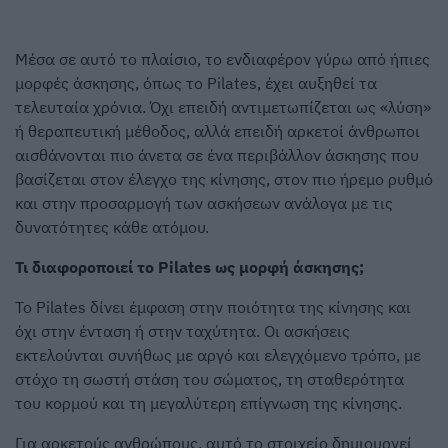
Μέσα σε αυτό το πλαίσιο, το ενδιαφέρον γύρω από ήπιες
μορφές άσκησης, όπως το Pilates, έχει αυξηθεί τα
τελευταία χρόνια. Όχι επειδή αντιμετωπίζεται ως «λύση»
ή θεραπευτική μέθοδος, αλλά επειδή αρκετοί άνθρωποι
αισθάνονται πιο άνετα σε ένα περιβάλλον άσκησης που
βασίζεται στον έλεγχο της κίνησης, στον πιο ήρεμο ρυθμό
και στην προσαρμογή των ασκήσεων ανάλογα με τις
δυνατότητες κάθε ατόμου.
Τι διαφοροποιεί το Pilates ως μορφή άσκησης;
Το Pilates δίνει έμφαση στην ποιότητα της κίνησης και
όχι στην ένταση ή στην ταχύτητα. Οι ασκήσεις
εκτελούνται συνήθως με αργό και ελεγχόμενο τρόπο, με
στόχο τη σωστή στάση του σώματος, τη σταθερότητα
του κορμού και τη μεγαλύτερη επίγνωση της κίνησης.
Για αρκετούς ανθρώπους, αυτό το στοιχείο δημιουργεί