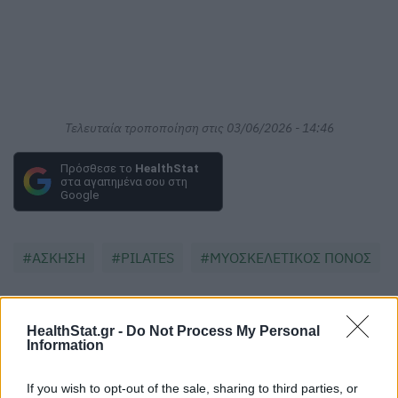
Τελευταία τροποποίηση στις 03/06/2026 - 14:46
Πρόσθεσε το
HealthStat
στα αγαπημένα σου στη
Google
ΑΣΚΗΣΗ
PILATES
ΜΥΟΣΚΕΛΕΤΙΚΟΣ ΠΟΝΟΣ
HealthStat.gr -
Do Not Process My Personal
Information
ΠΕΡΙΣΣΟΤΕΡΑ ΣΤΗΝ ΙΔΙΑ ΚΑΤΗΓΟΡΙΑ
If you wish to opt-out of the sale, sharing to third parties, or