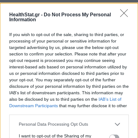
HealthStat.gr -
Do Not Process My Personal
Information
If you wish to opt-out of the sale, sharing to third parties, or
processing of your personal or sensitive information for
targeted advertising by us, please use the below opt-out
section to confirm your selection. Please note that after your
opt-out request is processed you may continue seeing
interest-based ads based on personal information utilized by
us or personal information disclosed to third parties prior to
your opt-out. You may separately opt-out of the further
disclosure of your personal information by third parties on the
IAB’s list of downstream participants. This information may
also be disclosed by us to third parties on the
IAB’s List of
Downstream Participants
that may further disclose it to other
Τεχνητά γλυκαντικά: Πώς επηρεάζουν το
third parties.
μεταβολισμό και την όρεξη
Personal Data Processing Opt Outs
ΕΥ ΖΗΝ
20/03/2026 - 19:27
I want to opt-out of the Sharing of my