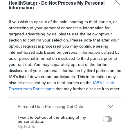
HealthStat.gr -
Do Not Process My Personal
ΕΠΙΚΑΙΡΌΤΗΤΑ
09/07/2026 - 06:12
Information
If you wish to opt-out of the sale, sharing to third parties, or
processing of your personal or sensitive information for
targeted advertising by us, please use the below opt-out
section to confirm your selection. Please note that after your
opt-out request is processed you may continue seeing
interest-based ads based on personal information utilized by
us or personal information disclosed to third parties prior to
your opt-out. You may separately opt-out of the further
disclosure of your personal information by third parties on the
IAB’s list of downstream participants. This information may
also be disclosed by us to third parties on the
IAB’s List of
Downstream Participants
that may further disclose it to other
third parties.
Personal Data Processing Opt Outs
Η διατροφή που συνδέεται με καλύτερη
ψυχική υγεία στους άνω των 50
I want to opt-out of the Sharing of my
personal data.
Opted In
ΜΕΛΈΤΕΣ
17/07/2026 - 09:18