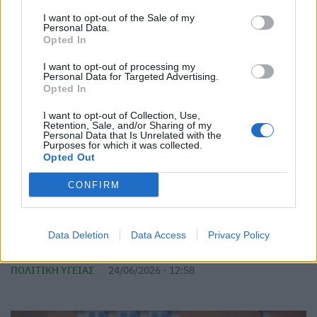
I want to opt-out of the Sale of my
Personal Data.
Opted In
I want to opt-out of processing my
Personal Data for Targeted Advertising.
Opted In
I want to opt-out of Collection, Use,
Retention, Sale, and/or Sharing of my
Personal Data that Is Unrelated with the
Purposes for which it was collected.
Opted Out
CONFIRM
Ειρήνη Αγαπηδάκη: «Το πρόγραμμα
Προλαμβάνω αποτελεί μεγάλη αλλαγή για τη
Data Deletion
Data Access
Privacy Policy
Δημόσια Υγεία»
ΠΟΛΙΤΙΚΉ ΥΓΕΊΑΣ
24/06/2026 - 12:58