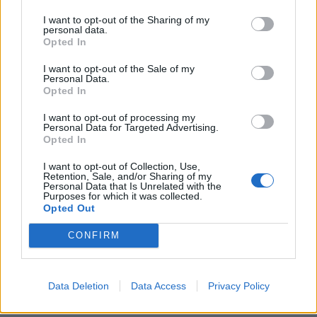
I want to opt-out of the Sharing of my
ΕΥ ΖΗΝ
11/11/2025 - 15:44
personal data.
Opted In
I want to opt-out of the Sale of my
Personal Data.
Opted In
I want to opt-out of processing my
Personal Data for Targeted Advertising.
Opted In
I want to opt-out of Collection, Use,
Retention, Sale, and/or Sharing of my
Personal Data that Is Unrelated with the
Purposes for which it was collected.
Opted Out
CONFIRM
Γιατρός αποκαλύπτει: Πώς θα αντιμετωπίσετε
Data Deletion
Data Access
Privacy Policy
το χρόνιο πόνο φυσικά – Χωρίς παυσίπονα