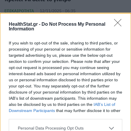
ΕΠΙΚΑΙΡΌΤΗΤΑ
12/11/2025 - 06:35
HealthStat.gr -
Do Not Process My Personal
Information
If you wish to opt-out of the sale, sharing to third parties, or
processing of your personal or sensitive information for
targeted advertising by us, please use the below opt-out
section to confirm your selection. Please note that after your
opt-out request is processed you may continue seeing
interest-based ads based on personal information utilized by
us or personal information disclosed to third parties prior to
your opt-out. You may separately opt-out of the further
disclosure of your personal information by third parties on the
IAB’s list of downstream participants. This information may
also be disclosed by us to third parties on the
IAB’s List of
Downstream Participants
that may further disclose it to other
Όλα όσα πρέπει να γνωρίζετε για την
third parties.
περιεμμηνόπαυση – Ποια συμπτώματα
Personal Data Processing Opt Outs
πρέπει να σας ανησυχήσουν