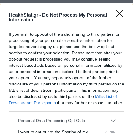
ΕΥ ΖΗΝ
18/06/2026 - 09:30
HealthStat.gr -
Do Not Process My Personal
Information
If you wish to opt-out of the sale, sharing to third parties, or
processing of your personal or sensitive information for
targeted advertising by us, please use the below opt-out
section to confirm your selection. Please note that after your
opt-out request is processed you may continue seeing
interest-based ads based on personal information utilized by
us or personal information disclosed to third parties prior to
your opt-out. You may separately opt-out of the further
disclosure of your personal information by third parties on the
IAB’s list of downstream participants. This information may
also be disclosed by us to third parties on the
IAB’s List of
Downstream Participants
that may further disclose it to other
third parties.
Οι 11 πιο χορταστικές τροφές που θα σάς
«σώσουν» αν κάνετε δίαιτα
Personal Data Processing Opt Outs
I want to opt-out of the Sharing of my
ΕΥ ΖΗΝ
05/06/2026 - 16:43