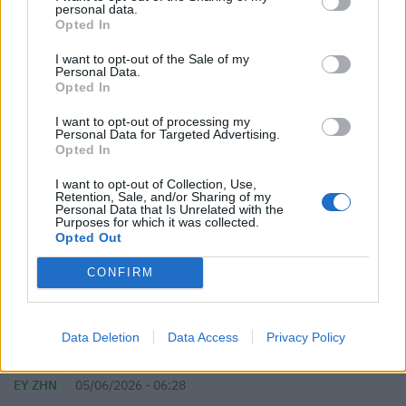
personal data.
Opted In
I want to opt-out of the Sale of my
Personal Data.
Opted In
I want to opt-out of processing my
Personal Data for Targeted Advertising.
Opted In
I want to opt-out of Collection, Use,
Retention, Sale, and/or Sharing of my
Personal Data that Is Unrelated with the
Purposes for which it was collected.
Opted Out
CONFIRM
Συνταγή για πανεύκολο κέικ κακάο διαίτης,
Data Deletion
Data Access
Privacy Policy
χωρίς ζάχαρη και βούτυρο
ΕΥ ΖΗΝ
05/06/2026 - 06:28