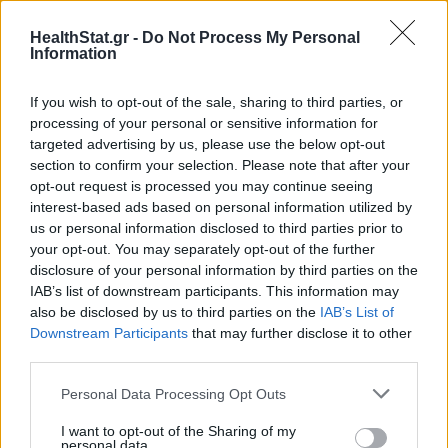
ΕΥ ΖΗΝ
14/10/2025 - 08:34
HealthStat.gr -
Do Not Process My Personal
Information
If you wish to opt-out of the sale, sharing to third parties, or
processing of your personal or sensitive information for
targeted advertising by us, please use the below opt-out
section to confirm your selection. Please note that after your
opt-out request is processed you may continue seeing
interest-based ads based on personal information utilized by
us or personal information disclosed to third parties prior to
your opt-out. You may separately opt-out of the further
disclosure of your personal information by third parties on the
IAB’s list of downstream participants. This information may
also be disclosed by us to third parties on the
IAB’s List of
Downstream Participants
that may further disclose it to other
third parties.
Γιατί μας κάνει καλό να τρώμε ένα ρόδι κάθε
Personal Data Processing Opt Outs
μέρα
I want to opt-out of the Sharing of my
personal data.